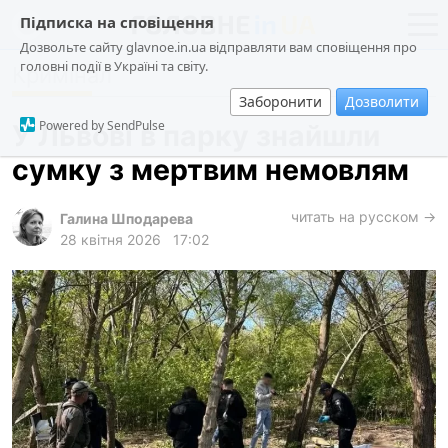
Підписка на сповіщення
Дозвольте сайту glavnoe.in.ua відправляти вам сповіщення про
головні події в Україні та світу.
Кримінал
новини
політика
Заборонити
Дозволити
про проєкт
суспільство
Powered by SendPulse
У Львові в парку знайшли
контакти
економіка
сумку з мертвим немовлям
події
кримінал
читать на русском →
Галина Шподарева
28 квітня 2026
17:02
техно
спорт
лонгріди
харків
архів
gambling