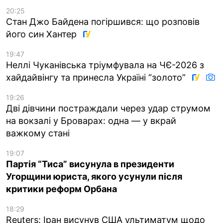
20:25
Стан Джо Байдена погіршився: що розповів
його син Хантер
19:47
Неллі Чуканівська тріумфувала на ЧЄ-2026 з
хайдайвінгу та принесла Україні “золото”
19:26
Дві дівчини постраждали через удар струмом
на вокзалі у Броварах: одна — у вкрай
важкому стані
19:07
Партія “Тиса” висунула в президенти
Угорщини юриста, якого усунули після
критики реформ Орбана
18:29
Reuters: Іран висунув США ультиматум щодо