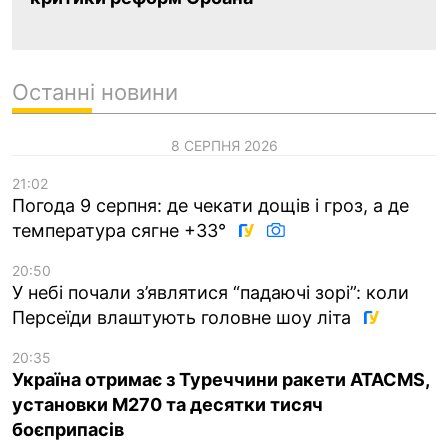
Останні новини
8 СЕРПНЯ 2026
21:02
Погода 9 серпня: де чекати дощів і гроз, а де
температура сягне +33°
20:50
У небі почали з’являтися “падаючі зорі”: коли
Персеїди влаштують головне шоу літа
20:35
Україна отримає з Туреччини ракети ATACMS,
установки M270 та десятки тисяч
боєприпасів