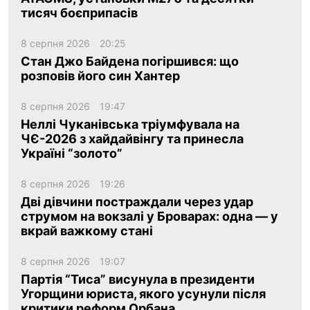
тисяч боєприпасів
8 серпня 2026
20:25
Стан Джо Байдена погіршився: що
розповів його син Хантер
8 серпня 2026
19:47
Неллі Чуканівська тріумфувала на
ЧЄ-2026 з хайдайвінгу та принесла
Україні “золото”
8 серпня 2026
19:26
Дві дівчини постраждали через удар
струмом на вокзалі у Броварах: одна — у
вкрай важкому стані
8 серпня 2026
19:07
Партія “Тиса” висунула в президенти
Угорщини юриста, якого усунули після
критики реформ Орбана