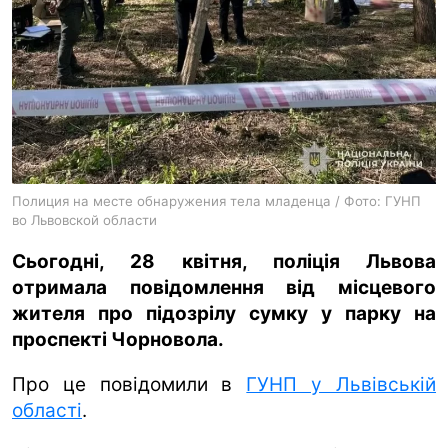
ua
ru
en
Полиция на месте обнаружения тела младенца / Фото: ГУНП
во Львовской области
Сьогодні, 28 квітня, поліція Львова
отримала повідомлення від місцевого
жителя про підозрілу сумку у парку на
проспекті Чорновола.
Про це повідомили в
ГУНП у Львівській
області
.