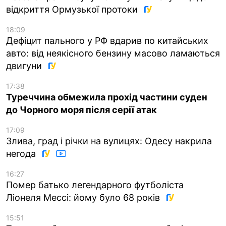
відкриття Ормузької протоки
18:09
Дефіцит пального у РФ вдарив по китайських
авто: від неякісного бензину масово ламаються
двигуни
17:38
Туреччина обмежила прохід частини суден
до Чорного моря після серії атак
17:09
Злива, град і річки на вулицях: Одесу накрила
негода
16:27
Помер батько легендарного футболіста
Ліонеля Мессі: йому було 68 років
15:51