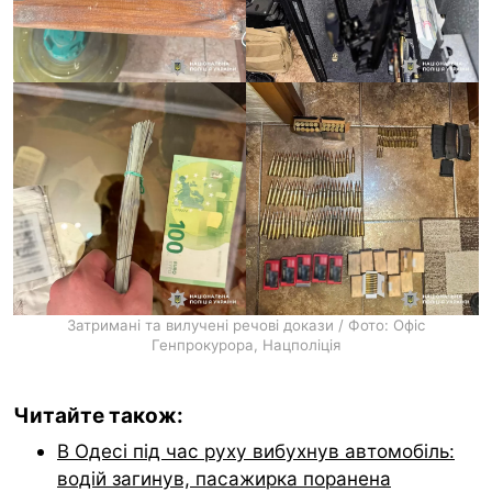
Затримані та вилучені речові докази / Фото: Офіс
Генпрокурора, Нацполіція
Читайте також:
В Одесі під час руху вибухнув автомобіль:
водій загинув, пасажирка поранена