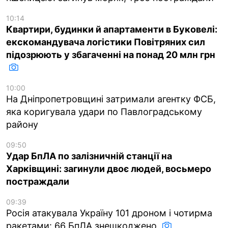
10:14
Квартири, будинки й апартаменти в Буковелі:
екскомандувача логістики Повітряних сил
підозрюють у збагаченні на понад 20 млн грн
10:00
На Дніпропетровщині затримали агентку ФСБ,
яка коригувала удари по Павлоградському
району
09:50
Удар БпЛА по залізничній станції на
Харківщині: загинули двоє людей, восьмеро
постраждали
09:39
Росія атакувала Україну 101 дроном і чотирма
ракетами: 66 БпЛА знешкоджено