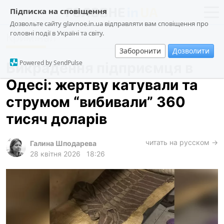
Підписка на сповіщення
Дозвольте сайту glavnoe.in.ua відправляти вам сповіщення про
головні події в Україні та світу.
Кримінал
новини
політика
Заборонити
Дозволити
про проєкт
суспільство
Powered by SendPulse
Викрадення підприємця в
контакти
економіка
Одесі: жертву катували та
події
струмом “вибивали” 360
кримінал
тисяч доларів
техно
читать на русском →
спорт
Галина Шподарева
28 квітня 2026
18:26
лонгріди
харків
архів
gambling