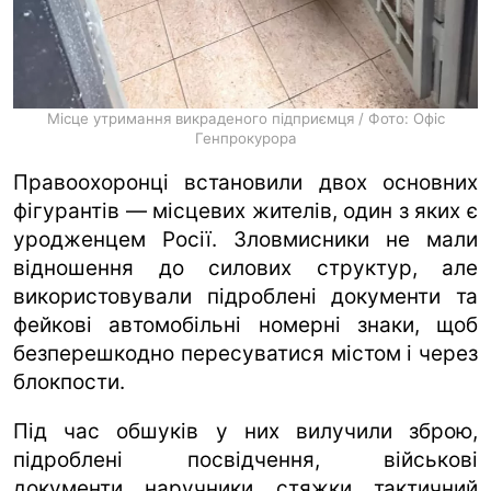
Місце утримання викраденого підприємця / Фото: Офіс
Генпрокурора
Правоохоронці встановили двох основних
фігурантів — місцевих жителів, один з яких є
уродженцем Росії. Зловмисники не мали
відношення до силових структур, але
використовували підроблені документи та
фейкові автомобільні номерні знаки, щоб
безперешкодно пересуватися містом і через
блокпости.
Під час обшуків у них вилучили зброю,
підроблені посвідчення, військові
документи, наручники, стяжки, тактичний