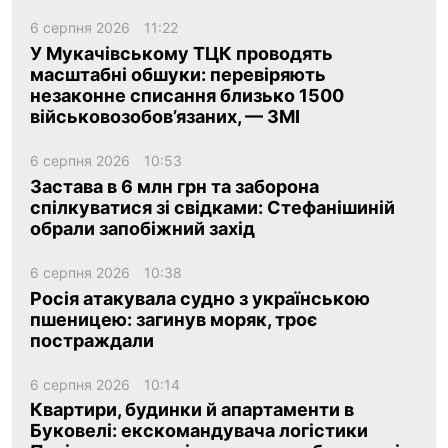
6 серпня 2026
11:22
У Мукачівському ТЦК проводять
масштабні обшуки: перевіряють
незаконне списання близько 1500
військовозобов’язаних, — ЗМІ
6 серпня 2026
10:53
Застава в 6 млн грн та заборона
спілкуватися зі свідками: Стефанішиній
обрали запобіжний захід
6 серпня 2026
10:38
Росія атакувала судно з українською
пшеницею: загинув моряк, троє
постраждали
6 серпня 2026
10:14
Квартири, будинки й апартаменти в
Буковелі: екскомандувача логістики