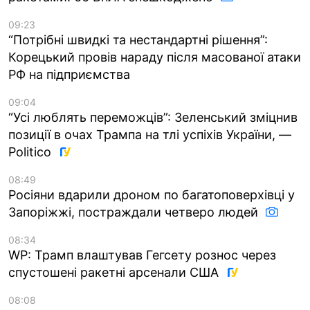
09:23
“Потрібні швидкі та нестандартні рішення”:
Корецький провів нараду після масованої атаки
РФ на підприємства
09:04
“Усі люблять переможців”: Зеленський зміцнив
позиції в очах Трампа на тлі успіхів України, —
Politico
08:49
Росіяни вдарили дроном по багатоповерхівці у
Запоріжжі, постраждали четверо людей
08:34
WP: Трамп влаштував Гегсету рознос через
спустошені ракетні арсенали США
08:08