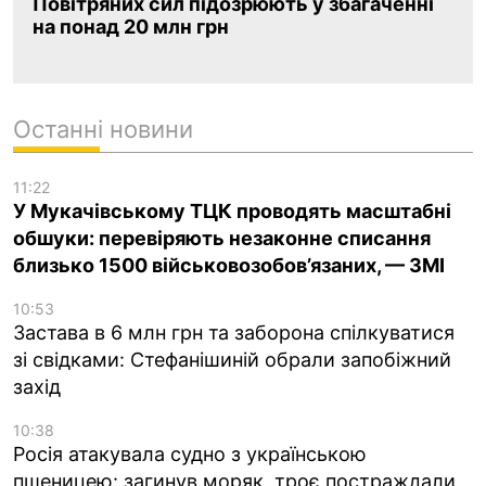
Повітряних сил підозрюють у збагаченні
на понад 20 млн грн
Останні новини
11:22
У Мукачівському ТЦК проводять масштабні
обшуки: перевіряють незаконне списання
близько 1500 військовозобов’язаних, — ЗМІ
10:53
Застава в 6 млн грн та заборона спілкуватися
зі свідками: Стефанішиній обрали запобіжний
захід
10:38
Росія атакувала судно з українською
пшеницею: загинув моряк, троє постраждали