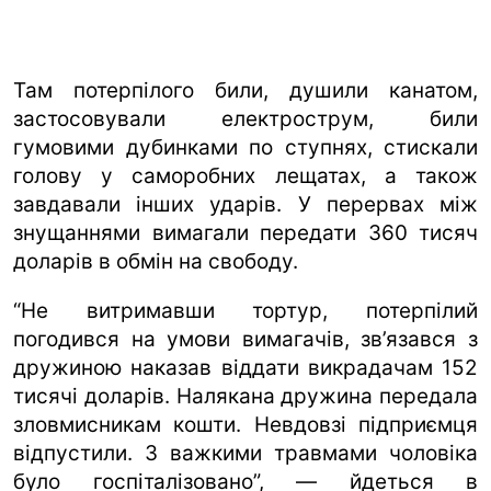
Там потерпілого били, душили канатом,
застосовували електрострум, били
гумовими дубинками по ступнях, стискали
голову у саморобних лещатах, а також
завдавали інших ударів. У перервах між
знущаннями вимагали передати 360 тисяч
доларів в обмін на свободу.
“Не витримавши тортур, потерпілий
погодився на умови вимагачів, зв’язався з
дружиною наказав віддати викрадачам 152
тисячі доларів. Налякана дружина передала
зловмисникам кошти. Невдовзі підприємця
відпустили. З важкими травмами чоловіка
було госпіталізовано”, — йдеться в