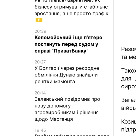
бізнесу отримувати стабільне
зростання, а не просто трафік
20:39
Коломойський і ще п’ятеро
постануть перед судом у
Разо
справі “ПриватБанку”
та ме
20:27
У Болгарії через рекордне
Тако
обміління Дунаю знайшли
для 
рештки мамонта
сиро
20:14
Зеленський повідомив про
Загал
нову допомогу
війс
агровиробникам і рішення
щодо Марганця
Коз
підт
19:45