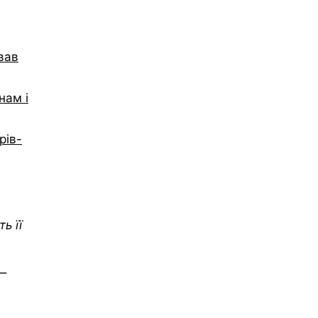
вав
нам і
рів-
ь її
 —