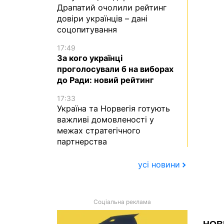
Драпатий очолили рейтинг
довіри українців – дані
соцопитування
17:49
За кого українці
проголосували б на виборах
до Ради: новий рейтинг
17:33
Україна та Норвегія готують
важливі домовленості у
межах стратегічного
партнерства
усі новини
Соціальна реклама