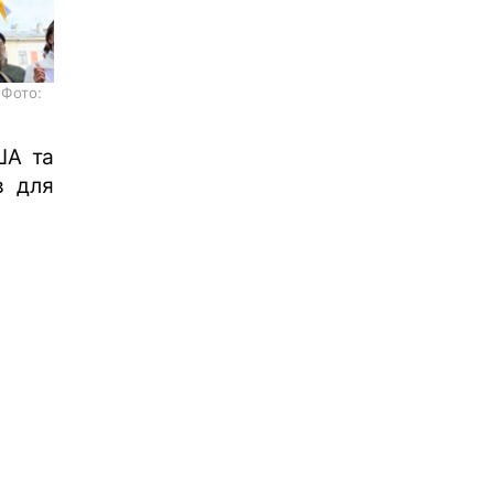
 Фото:
ША та
в для