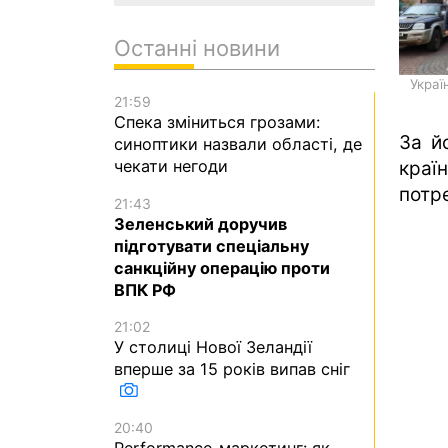
Останні новини
Украї
21:59
Спека зміниться грозами:
За й
синоптики назвали області, де
чекати негоди
краї
потр
21:43
Зеленський доручив
підготувати спеціальну
санкційну операцію проти
ВПК РФ
21:02
У столиці Нової Зеландії
вперше за 15 років випав сніг
20:40
Performance-маркетинг: як