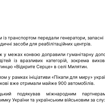
м із транспортом передали генератори, запасні
дичні засоби для реабілітаційних центрів.
ж у межах конвою доправили гуманітарну доп
дітей із вразливих категорій, зокрема вихов
тинцю «Відкрите Серце» в селі Милятин.
ом у рамках ініціативи «Пікапи для миру» укра
ькові вже отримали майже 900 автомобілів.
ицький подякував міжнародним партнера
римку України та українським військовим за слу