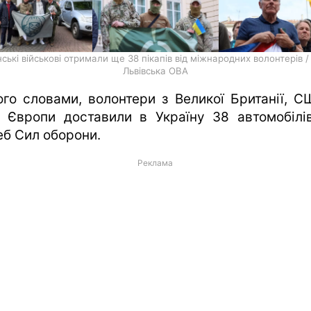
нські військові отримали ще 38 пікапів від міжнародних волонтерів /
Львівська ОВА
ого словами, волонтери з Великої Британії, С
н Європи доставили в Україну 38 автомобілі
еб Сил оборони.
Реклама