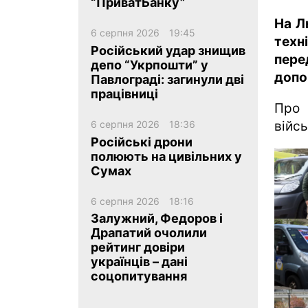
“ПриватБанку”
На Л
6 серпня 2026
19:45
техн
Російський удар знищив
пер
депо “Укрпошти” у
допо
Павлограді: загинули дві
працівниці
ua
ru
en
Про 
6 серпня 2026
18:36
війсь
Російські дрони
полюють на цивільних у
Сумах
6 серпня 2026
18:16
Залужний, Федоров і
Драпатий очолили
рейтинг довіри
українців – дані
соцопитування