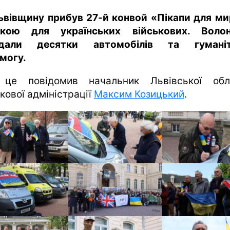
харків
ьвівщину прибув 27-й конвой «Пікапи для ми
архів
ікою для українських військових. Воло
gambling
едали десятки автомобілів та гуманіт
могу.
це повідомив начальник Львівської обл
кової адміністрації
Максим Козицький
.