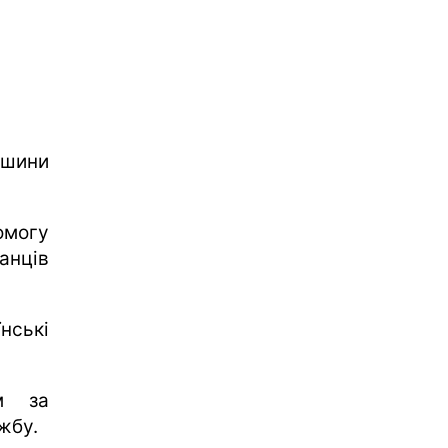
 шини
омогу
анців
їнські
м за
жбу.