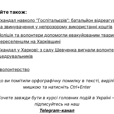
йте також:
кандал навколо “Госпітальєрів”: батальйон відреагу
на звинувачення у непрозорому використанні коштів
Поліція та волонтери допомогли евакуйованим твари
переселенцям на Харківщині
Скандал у Харкові: з саду Шевченка вигнали волонте
щедрувальників
волонтерство
о ви помітили орфографічну помилку в тексті, виділіт
мишкою та натисніть Ctrl+Enter
очете завжди бути в курсі головних подій в Україні
підписуйтесь на наш
Telegram-канал