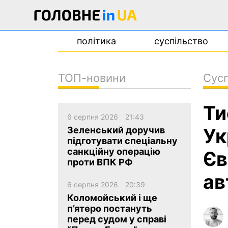
політика
суспільство
ТОП-новини
Сусп
новини
Ти
про проєкт
6 серпня 2026
21:43
контакти
Ук
Зеленський доручив
підготувати спеціальну
санкційну операцію
Єв
проти ВПК РФ
ав
6 серпня 2026
20:39
Коломойський і ще
п’ятеро постануть
перед судом у справі