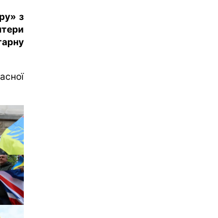
ру» з
нтери
арну
асної