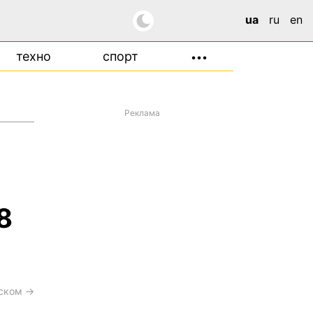
ua
ru
en
техно
спорт
•••
Реклама
8
сском →