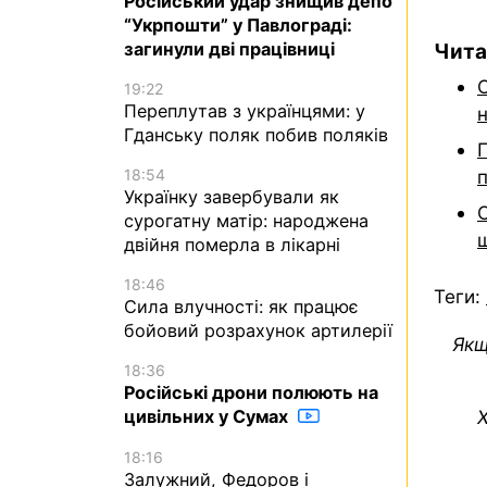
Російський удар знищив депо
“Укрпошти” у Павлограді:
загинули дві працівниці
Чита
С
19:22
Переплутав з українцями: у
Гданську поляк побив поляків
18:54
Українку завербували як
сурогатну матір: народжена
двійня померла в лікарні
18:46
Теги:
Сила влучності: як працює
бойовий розрахунок артилерії
Якщ
18:36
Російські дрони полюють на
Х
цивільних у Сумах
18:16
Залужний, Федоров і