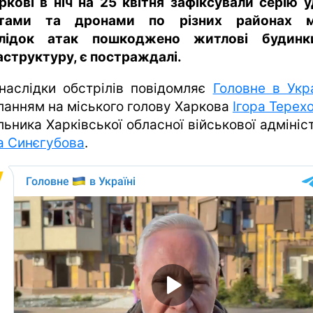
ркові в ніч на 25 квітня зафіксували серію у
етами та дронами по різних районах мі
слідок атак пошкоджено житлові будинк
аструктуру, є постраждалі.
наслідки обстрілів повідомляє
Головне в Укра
ланням на міського голову Харкова
Ігора Терех
ьника Харківської обласної військової адмініс
а Синєгубова
.