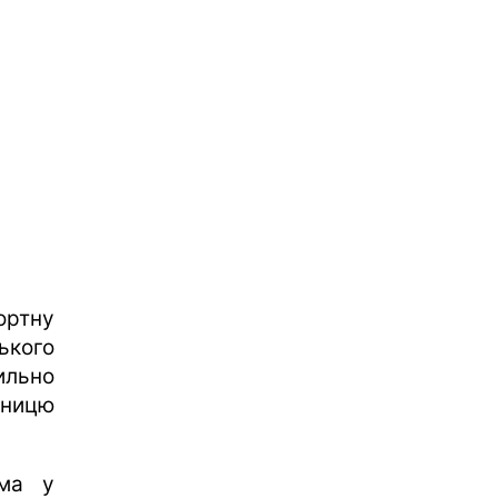
ртну
кого
ильно
зницю
ема у