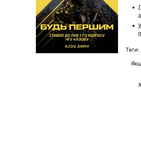
Л
з
п
Теги:
Якщ
Х