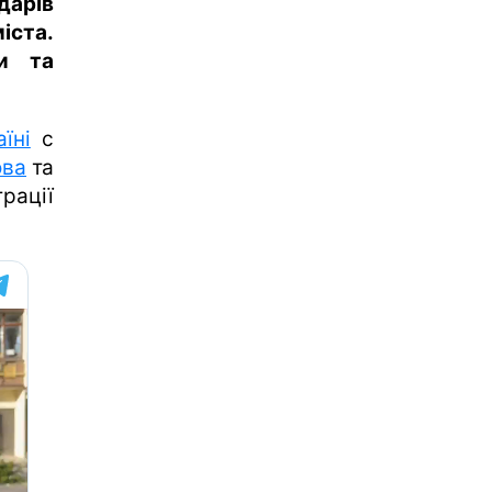
дарів
ста.
и та
їні
с
ова
та
трації