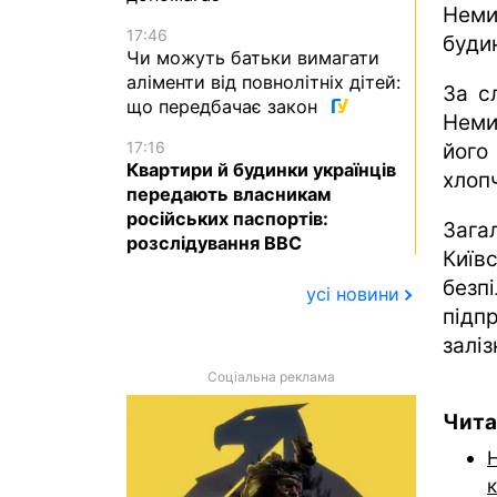
Неми
17:46
буди
Чи можуть батьки вимагати
аліменти від повнолітніх дітей:
За с
що передбачає закон
Неми
17:16
його
Квартири й будинки українців
хлопч
передають власникам
російських паспортів:
Зага
розслідування BBC
Киї
без
усі новини
підп
залі
Соціальна реклама
Чита