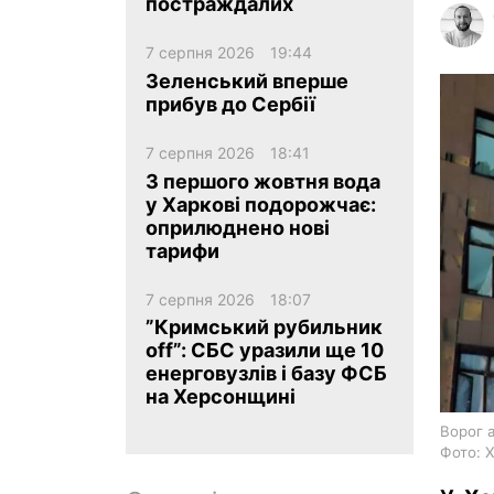
постраждалих
7 серпня 2026
19:44
Зеленський вперше
прибув до Сербії
7 серпня 2026
18:41
ua
ru
en
З першого жовтня вода
у Харкові подорожчає:
оприлюднено нові
тарифи
7 серпня 2026
18:07
”Кримський рубильник
off”: СБС уразили ще 10
енерговузлів і базу ФСБ
на Херсонщині
Ворог 
Фото: 