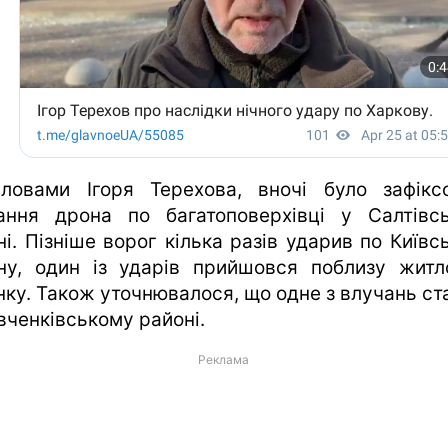
ловами Ігоря Терехова, вночі було зафікс
ання дрона по багатоповерхівці у Салтівс
ні. Пізніше ворог кілька разів ударив по Київс
ну, один із ударів прийшовся поблизу житл
нку. Також уточнювалося, що одне з влучань ст
вченківському районі.
Реклама