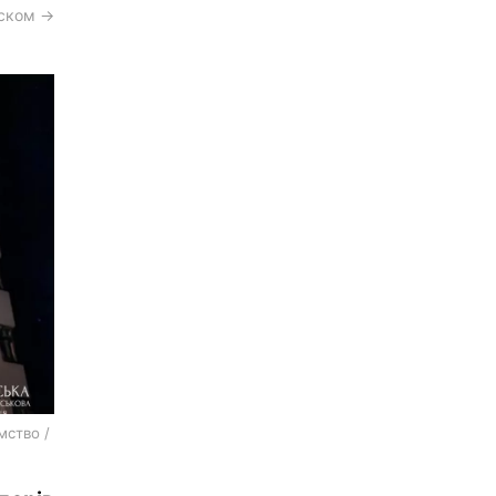
сском →
мство /