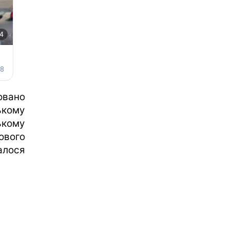
овано
ькому
ькому
ового
алося