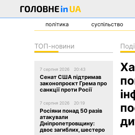
політика
суспільство
ТОП-новини
Поді
новини
Ха
про проєкт
7 серпня 2026
20:43
контакти
по
Сенат США підтримав
законопроєкт Грема про
санкції проти Росії
ін
7 серпня 2026
20:19
по
Росіяни понад 50 разів
атакували
ди
Дніпропетровщину:
двоє загиблих, шестеро