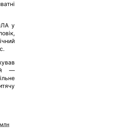
ватні
пЛА у
овік,
ічний
с.
кував
ий —
льне
итячу
 млн