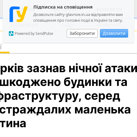
Підписка на сповіщення
новини
про проєкт
контакти
Дозвольте сайту glavnoe.in.ua відправляти вам
сповіщення про головні події в Україні та світу.
економіка
події
кримінал
Заборонити
Дозволити
Powered by SendPulse
ї
політика
рків зазнав нічної атаки
суспільство
економіка
шкоджено будинки та
події
фраструктуру, серед
кримінал
страждалих маленька
техно
спорт
тина
лонгріди