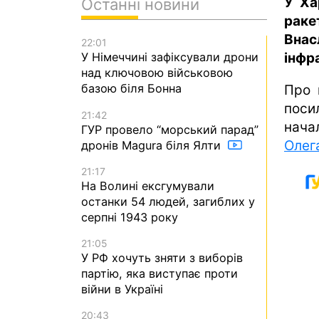
У Ха
Останні новини
рак
Вна
22:01
інфр
У Німеччині зафіксували дрони
над ключовою військовою
базою біля Бонна
Про 
поси
21:42
начал
ГУР провело “морський парад”
Олег
дронів Magura біля Ялти
21:17
На Волині ексгумували
останки 54 людей, загиблих у
серпні 1943 року
21:05
У РФ хочуть зняти з виборів
партію, яка виступає проти
війни в Україні
20:43