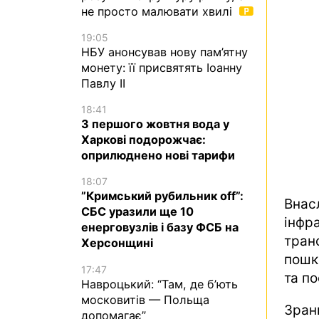
не просто малювати хвилі
19:05
НБУ анонсував нову пам’ятну
монету: її присвятять Іоанну
Павлу II
18:41
З першого жовтня вода у
Харкові подорожчає:
оприлюднено нові тарифи
18:07
”Кримський рубильник off”:
Вна
СБС уразили ще 10
інф
енерговузлів і базу ФСБ на
тран
Херсонщині
пошк
17:47
та п
Навроцький: “Там, де б’ють
московитів — Польща
Зран
допомагає”