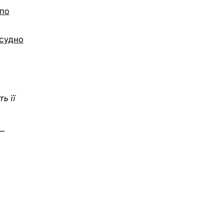
 по
 судно
ь її
 —