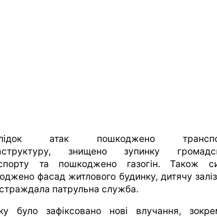
слідок атак пошкоджено транспо
раструктуру, знищено зупинку громадсь
спорту та пошкоджено газогін. Також с
оджено фасад житлового будинку, дитячу залі
остраждала патрульна служба.
ку було зафіксовано нові влучання, зокр