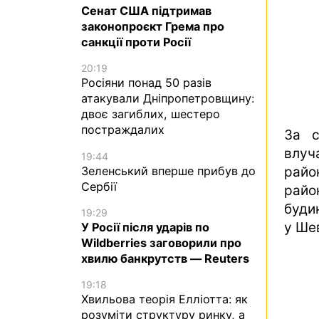
Сенат США підтримав
законопроєкт Грема про
санкції проти Росії
20:19
Росіяни понад 50 разів
атакували Дніпропетровщину:
двоє загиблих, шестеро
постраждалих
За с
влуч
19:44
Зеленський вперше прибув до
райо
Сербії
райо
буди
19:29
у Ше
У Росії після ударів по
Wildberries заговорили про
хвилю банкрутств — Reuters
19:18
Хвильова теорія Елліотта: як
розуміти структуру ринку, а