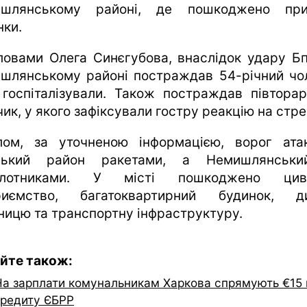
шлянському районі, де пошкоджено при
нки.
ловами Олега Синєгубова, внаслідок удару Б
шлянському районі постраждав 54-річний чол
 госпіталізували. Також постраждав півторар
ик, у якого зафіксували гостру реакцію на стре
лом, за уточненою інформацією, ворог ата
вський район ракетами, а Немишлянськ
пілотниками. У місті пошкоджено циві
риємство, багатоквартирний будинок, д
зницю та транспортну інфраструктуру.
йте також:
На зарплати комунальникам Харкова спрямують €15
кредиту ЄБРР