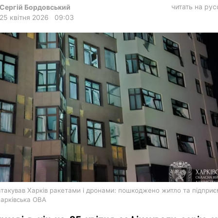
харків
читать на ру
Сергій Бордовський
25 квітня 2026
09:03
архів
gambling
атакував Харків ракетами і дронами: пошкоджено житло та підприє
Харківська ОВА