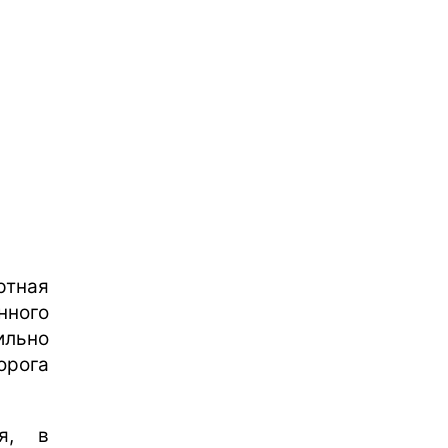
тная
нного
ильно
орога
я, в