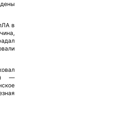
ждены
пЛА в
чина,
адал
овали
ковал
ий —
нское
езная