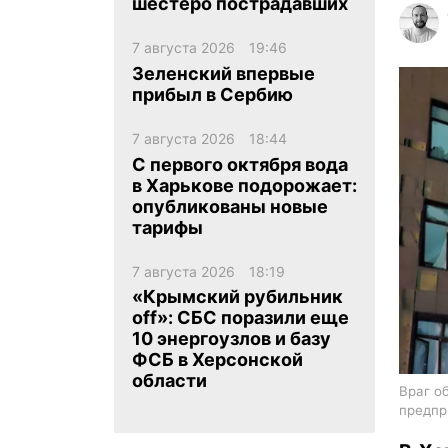
шестеро пострадавших
7 августа 2026
19:46
Зеленский впервые
прибыл в Сербию
7 августа 2026
18:44
ua
ru
en
С первого октября вода
в Харькове подорожает:
опубликованы новые
тарифы
7 августа 2026
18:19
«Крымский рубильник
off»: СБС поразили еще
10 энергоузлов и базу
ФСБ в Херсонской
области
Враг о
предпр