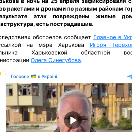
рькове в ночь на 25 апреля зафиксировали 
ов ракетами и дронами по разным районам го
езультате атак повреждены жилые до
аструктура, есть пострадавшие.
следствиях обстрелов сообщает
Главное в Ук
ссылкой на мэра Харькова
Игоря Терехо
альника Харьковской областной вое
нистрации
Олега Синегубова
.