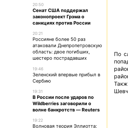
20:50
Сенат США поддержал
законопроект Грэма о
санкциях против России
20:21
Россияне более 50 раз
атаковали Днепропетровскую
область: двое погибших,
По с
шестеро пострадавших
попа
райо
19:46
Зеленский впервые прибыл в
райо
Сербию
Такж
Шевч
19:31
В России после ударов по
Wildberries заговорили о
волне банкротств — Reuters
19:22
Волновая теория Эллиотта: