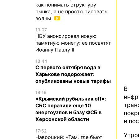
как понимать структуру
рынка, а не просто рисовать
волны
19:07
НБУ анонсировал новую
памятную монету: ее посвятят
Иоанну Павлу II
18:44
С первого октября вода в
Харькове подорожает:
опубликованы новые тарифы
В р
18:19
инфр
«Крымский рубильник off»:
тран
СБС поразили еще 10
энергоузлов и базу ФСБ в
повр
Херсонской области
и по
17:52
Утр
Навроцкий: «Там, где бьют