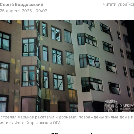
харьков
читати україн
Сергій Бордовський
25 апреля 2026
09:07
архив
gambling
бстрелял Харьков ракетами и дронами: повреждены жилые дома и
иятие / Фото: Харьковская ОГА