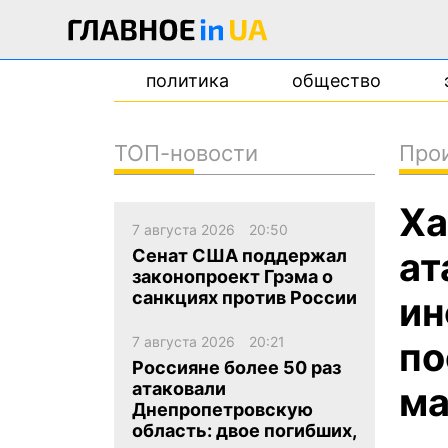
политика
общество
ТОП-новости
Про
новости
Ха
о проекте
7 августа 2026
20:50
контакты
ат
Сенат США поддержал
законопроект Грэма о
санкциях против России
ин
7 августа 2026
20:21
по
Россияне более 50 раз
атаковали
ма
Днепропетровскую
область: двое погибших,