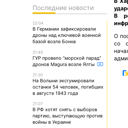
В Ха
Последние новости
удар
В р
инфр
22:04
В Германии зафиксировали
дроны над ключевой военной
О по
базой возле Бонна
со 
нач
21:45
ГУР провело “морской парад”
адми
дронов Magura возле Ялты
21:20
На Волыни эксгумировали
останки 54 человек, погибших
в августе 1943 года
21:07
В РФ хотят снять с выборов
партию, выступающую против
войны в Украине