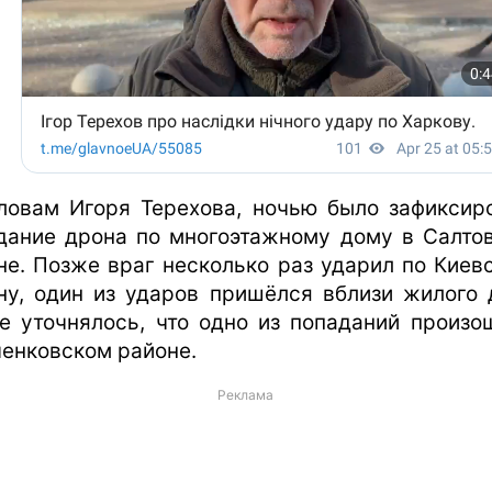
ловам Игоря Терехова, ночью было зафиксир
дание дрона по многоэтажному дому в Салто
не. Позже враг несколько раз ударил по Киев
ну, один из ударов пришёлся вблизи жилого 
е уточнялось, что одно из попаданий произо
енковском районе.
Реклама