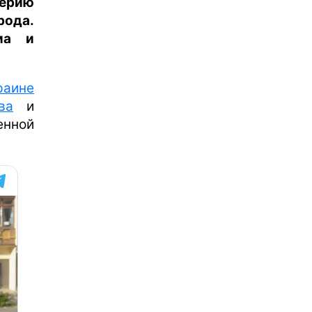
серию
рода.
ма и
раине
ва
и
нной