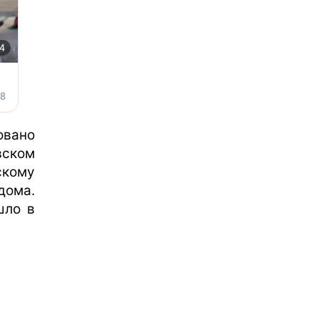
овано
вском
скому
дома.
шло в