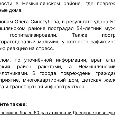
ности в Немышлянском районе, где повре
ные дома.
ловам Олега Синегубова, в результате удара Б
шлянском районе пострадал 54-летний муж
 госпитализировали. Также постр
торагодовалый мальчик, у которого зафиксир
ую реакцию на стресс.
лом, по уточнённой информации, враг ата
вский район ракетами, а Немышлянск
илотниками. В городе повреждены гражда
приятие, многоквартирный дом, детская жел
га и транспортная инфраструктура.
йте также:
Россияне более 50 раз атаковали Днепропетровскую