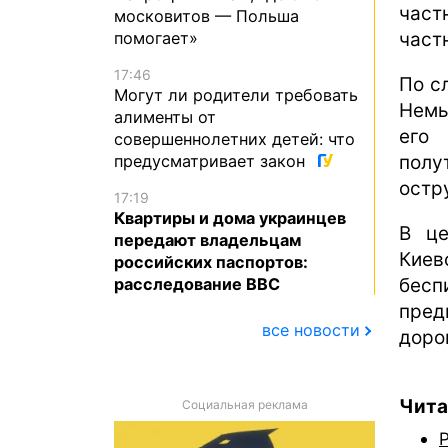
част
московитов — Польша
помогает»
част
17:46
По с
Могут ли родители требовать
Немы
алименты от
его
совершеннолетних детей: что
предусматривает закон
полу
остр
17:19
Квартиры и дома украинцев
В це
передают владельцам
Кие
российских паспортов:
расследование BBC
бесп
пред
все новости
доро
Чита
Социальная реклама