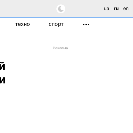
ua
ru
en
техно
спорт
•••
Реклама
й
и