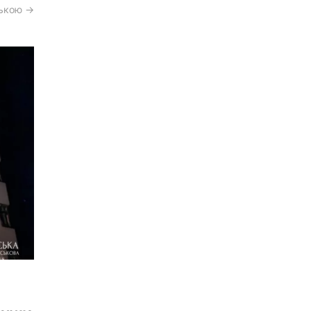
ською →