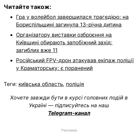
Читайте також:
Гра у волейбол завершилася трагедією: на
Бориспільщині загинула 13-річна дитина
Організатору виставки озброєння на
Київщині обирають запобіжний захід:
загиблих вже 11
Російський FPV-дрон атакував екіпаж поліції
у Краматорську: є поранений
Теги:
київська область
,
поліція
Хочете завжди бути в курсі головних подій в
Україні — підписуйтесь на наш
Telegram-канал
Реклама