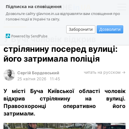
Підписка на сповіщення
Дозвольте сайту glavnoe.in.ua відправляти вам сповіщення про
головні події в Україні та світу.
Події
новини
політика
Заборонити
Дозволити
про проєкт
суспільство
Powered by SendPulse
У Бучі чоловік відкрив
контакти
економіка
стрілянину посеред вулиці:
події
його затримала поліція
кримінал
техно
читать на русском →
Сергій Бордовський
25 квітня 2026
11:45
спорт
У місті Буча Київської області чоловік
лонгріди
відкрив стрілянину на вулиці.
харків
Правоохоронці оперативно його
архів
затримали.
gambling