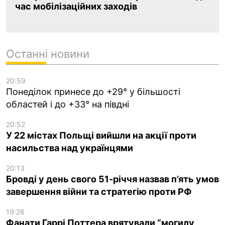
час мобілізаційних заходів
Останні новини
20:59
Понеділок принесе до +29° у більшості
областей і до +33° на півдні
20:52
У 22 містах Польщі вийшли на акції проти
насильства над українцями
20:13
Бровді у день свого 51-річчя назвав п’ять умов
завершення війни та стратегію проти РФ
19:26
Фанати Гаррі Поттера врятували “могилу