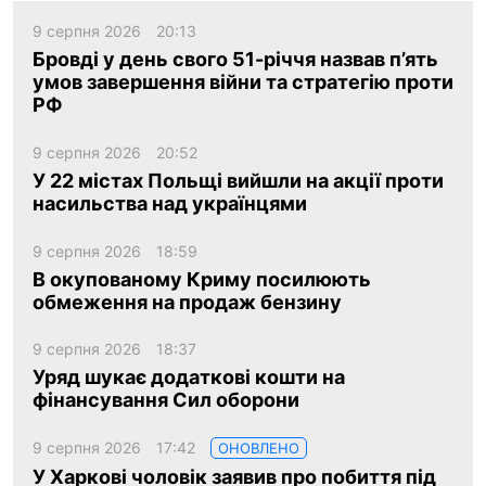
9 серпня 2026
20:13
Бровді у день свого 51-річчя назвав п’ять
умов завершення війни та стратегію проти
РФ
9 серпня 2026
20:52
У 22 містах Польщі вийшли на акції проти
насильства над українцями
9 серпня 2026
18:59
В окупованому Криму посилюють
обмеження на продаж бензину
9 серпня 2026
18:37
Уряд шукає додаткові кошти на
фінансування Сил оборони
9 серпня 2026
17:42
ОНОВЛЕНО
У Харкові чоловік заявив про побиття під