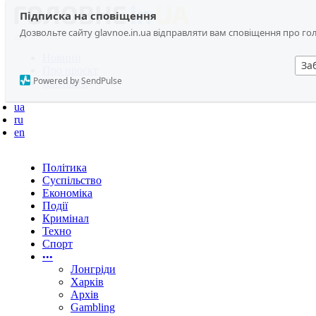
Підписка на сповіщення
Дозвольте сайту glavnoe.in.ua відправляти вам сповіщення про головн
Новини
За
Про проєкт
Powered by SendPulse
Контакти
ua
ru
en
Політика
Суспільство
Економіка
Події
Кримінал
Техно
Спорт
•••
Лонгріди
Харків
Архів
Gambling