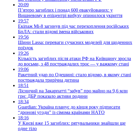
20:09
П’ятеро загиблих і понад 600 евакуйованих: у
Вишневому в епіцентрі вибуху опинилося укриття
19:57
Екіпаж Мі-8 загинув під час перехоплення російських
БпЛА: стали відомі імена військових
19:56
Шини Lassa: переваги сучасних моделей для щоденних
поїздок
19:26
Кількість загиблих після атаки РФ на Київщину зросла
до восьми, з 48 постраждалих троє — у важкому стані
19:06
Ракетний удар по Одещині: стало відомо, в якому стані
постраждала трирічна дитина
18:51
Лісничий на Закарпатті “забув” про майно на 9,6 млн
грн: ДБР показало активи родини
18:34
Guardian: Україна планує до кінця року підписати
“дронові угоди” із сімома країнами НАТО
18:16
У Києві вже 15 загиблих: рятувальники знайшли ще
одне тіло