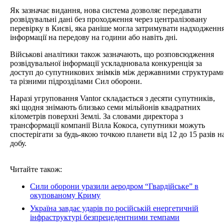
Як зазначає видання, нова система дозволяє передавати
розвідувальні дані без проходження через централізовану
перевірку в Києві, яка раніше могла затримувати надходженн
інформації на передову на години або навіть дні.
Військові аналітики також зазначають, що розповсюдження
розвідувальної інформації ускладнювала конкуренція за
доступ до супутникових знімків між державними структурам
та різними підрозділами Сил оборони.
Наразі угруповання Vantor складається з десяти супутників,
які щодня знімають близько семи мільйонів квадратних
кілометрів поверхні Землі. За словами директора з
трансформації компанії Вілла Кокоса, супутники можуть
спостерігати за будь-якою точкою планети від 12 до 15 разів н
добу.
Читайте також:
Сили оборони уразили аеродром “Гвардійське” в
окупованому Криму
Україна завдає ударів по російській енергетичній
інфраструктурі безпрецедентними темпами