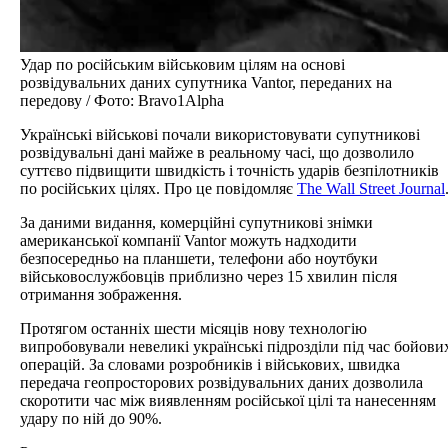
Удар по російським військовим цілям на основі
розвідувальних даних супутника Vantor, переданих на
передову / Фото: Bravo1Alpha
Українські військові почали використовувати супутникові
розвідувальні дані майже в реальному часі, що дозволило
суттєво підвищити швидкість і точність ударів безпілотників
по російських цілях. Про це повідомляє
The Wall Street Journal
За даними видання, комерційні супутникові знімки
американської компанії Vantor можуть надходити
безпосередньо на планшети, телефони або ноутбуки
військовослужбовців приблизно через 15 хвилин після
отримання зображення.
Протягом останніх шести місяців нову технологію
випробовували невеликі українські підрозділи під час бойови
операцій. За словами розробників і військових, швидка
передача геопросторових розвідувальних даних дозволила
скоротити час між виявленням російської цілі та нанесенням
удару по ній до 90%.