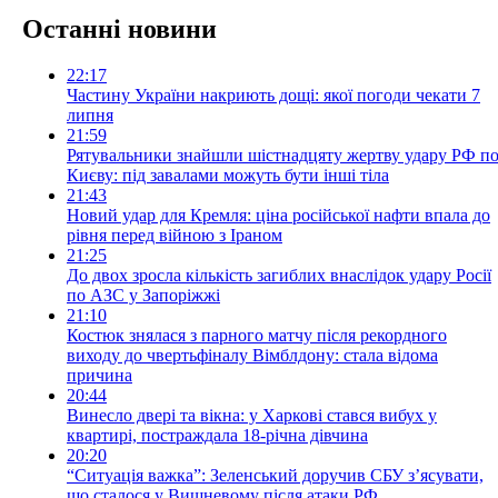
Останні новини
22:17
Частину України накриють дощі: якої погоди чекати 7
липня
21:59
Рятувальники знайшли шістнадцяту жертву удару РФ п
Києву: під завалами можуть бути інші тіла
21:43
Новий удар для Кремля: ціна російської нафти впала до
рівня перед війною з Іраном
21:25
До двох зросла кількість загиблих внаслідок удару Росії
по АЗС у Запоріжжі
21:10
Костюк знялася з парного матчу після рекордного
виходу до чвертьфіналу Вімблдону: стала відома
причина
20:44
Винесло двері та вікна: у Харкові стався вибух у
квартирі, постраждала 18-річна дівчина
20:20
“Ситуація важка”: Зеленський доручив СБУ з’ясувати,
що сталося у Вишневому після атаки РФ