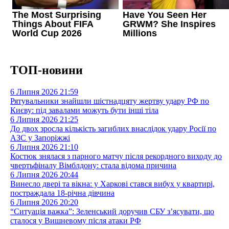
ТОП-новини
6 Липня 2026
21:59
Рятувальники знайшли шістнадцяту жертву удару РФ по
Києву: під завалами можуть бути інші тіла
6 Липня 2026
21:25
До двох зросла кількість загиблих внаслідок удару Росії по
АЗС у Запоріжжі
6 Липня 2026
21:10
Костюк знялася з парного матчу після рекордного виходу до
чвертьфіналу Вімблдону: стала відома причина
6 Липня 2026
20:44
Винесло двері та вікна: у Харкові стався вибух у квартирі,
постраждала 18-річна дівчина
6 Липня 2026
20:20
“Ситуація важка”: Зеленський доручив СБУ з’ясувати, що
сталося у Вишневому після атаки РФ