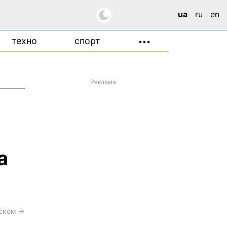
ua
ru
en
техно
спорт
•••
Реклама
а
сском →