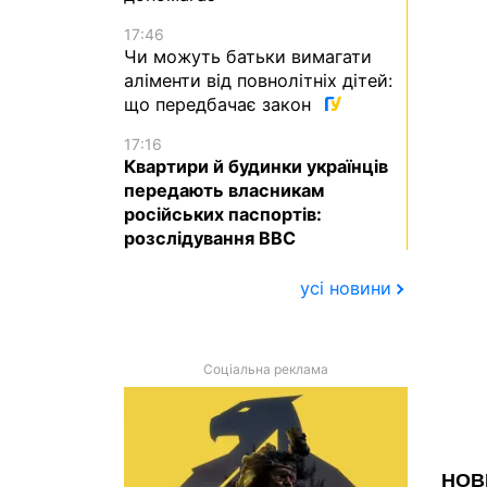
17:46
Чи можуть батьки вимагати
аліменти від повнолітніх дітей:
що передбачає закон
17:16
Квартири й будинки українців
передають власникам
російських паспортів:
розслідування BBC
усі новини
Соціальна реклама