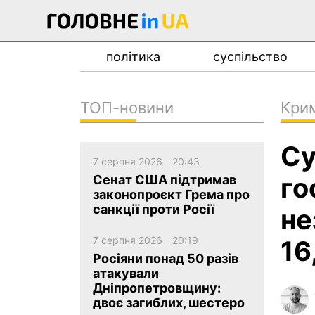
політика
суспільство
ТОП-новини
Кри
новини
Су
про проєкт
7 серпня 2026
20:43
контакти
го
Сенат США підтримав
законопроєкт Грема про
санкції проти Росії
не
7 серпня 2026
20:19
16
Росіяни понад 50 разів
атакували
Дніпропетровщину:
двоє загиблих, шестеро