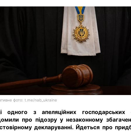
харків
архів
gambling
тивне фото: t.me/nab_ukraine
і одного з апеляційних господарських 
домили про підозру у незаконному збагачен
стовірному декларуванні. Йдеться про прид