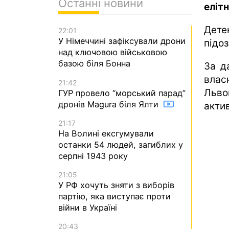
Останні новини
елітн
Дет
22:01
У Німеччині зафіксували дрони
підоз
над ключовою військовою
базою біля Бонна
За д
влас
21:42
Льво
ГУР провело “морський парад”
дронів Magura біля Ялти
акти
21:17
На Волині ексгумували
останки 54 людей, загиблих у
серпні 1943 року
21:05
У РФ хочуть зняти з виборів
партію, яка виступає проти
війни в Україні
20:43