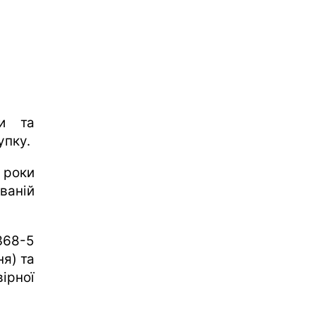
ди та
упку.
 роки
ваній
368-5
я) та
ірної