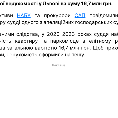
ої нерухомості у Львові на суму 16,7 млн грн.
ективи
НАБУ
та прокурори
САП
повідомили
ру судді одного з апеляційних господарських су
аними слідства, у 2020–2023 роках суддя на
ність квартиру та паркомісце в елітному р
ва загальною вартістю 16,7 млн грн. Щоб прих
ви, нерухомість оформили на тещу.
Реклама