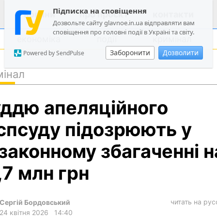
Підписка на сповіщення
новини
про проєкт
контакти
Дозвольте сайту glavnoe.in.ua відправляти вам
сповіщення про головні події в Україні та світу.
економіка
події
кримінал
Заборонити
Дозволити
Powered by SendPulse
мінал
політика
ддю апеляційного
суспільство
економіка
спсуду підозрюють у
події
законному збагаченні н
кримінал
,7 млн грн
техно
спорт
читать на ру
Сергій Бордовський
лонгріди
24 квітня 2026
14:40