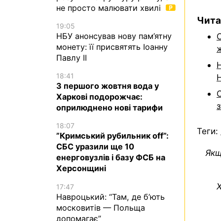
не просто малювати хвилі
Чита
19:05
НБУ анонсував нову пам’ятну
монету: її присвятять Іоанну
Павлу II
18:41
З першого жовтня вода у
О
Харкові подорожчає:
з
оприлюднено нові тарифи
18:07
Теги:
”Кримський рубильник off”:
СБС уразили ще 10
Якщ
енерговузлів і базу ФСБ на
Херсонщині
Х
17:47
Навроцький: “Там, де б’ють
московитів — Польща
допомагає”