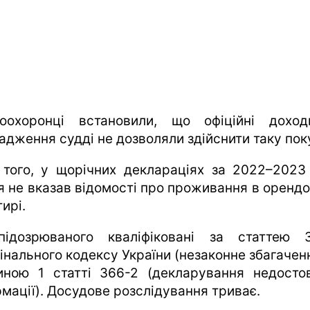
оохоронці встановили, що офіційні дохо
адження судді не дозволяли здійснити таку пок
 того, у щорічних деклараціях за 2022–2023
я не вказав відомості про проживання в орендо
ирі.
підозрюваного кваліфіковані за статтею 
інального кодексу України (незаконне збагаченн
иною 1 статті 366-2 (декларування недостов
рмації). Досудове розслідування триває.