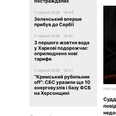
постраждалих
7 серпня 2026
19:44
Зеленський вперше
прибув до Сербії
7 серпня 2026
18:41
ua
ru
en
З першого жовтня вода
у Харкові подорожчає:
оприлюднено нові
тарифи
7 серпня 2026
18:07
”Кримський рубильник
off”: СБС уразили ще 10
енерговузлів і базу ФСБ
Ілюстра
на Херсонщині
Судд
пові
недо