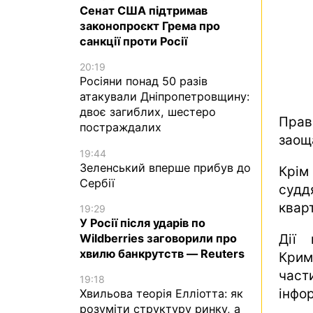
Сенат США підтримав
законопроєкт Грема про
санкції проти Росії
20:19
Росіяни понад 50 разів
атакували Дніпропетровщину:
двоє загиблих, шестеро
Прав
постраждалих
заощ
19:44
Зеленський вперше прибув до
Крім
Сербії
судд
кварт
19:29
У Росії після ударів по
Wildberries заговорили про
Дії 
хвилю банкрутств — Reuters
Крим
част
19:18
інфо
Хвильова теорія Елліотта: як
розуміти структуру ринку, а