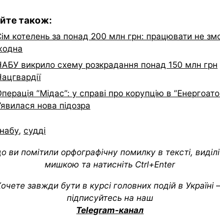
йте також:
Сім котелень за понад 200 млн грн: працювати не зм
жодна
НАБУ викрило схему розкрадання понад 150 млн грн
Нацгвардії
перація “Мідас”: у справі про корупцію в “Енергоато
’явилася нова підозра
набу
,
судді
о ви помітили орфографічну помилку в тексті, виділіт
мишкою та натисніть Ctrl+Enter
очете завжди бути в курсі головних подій в Україні
підписуйтесь на наш
Telegram-канал