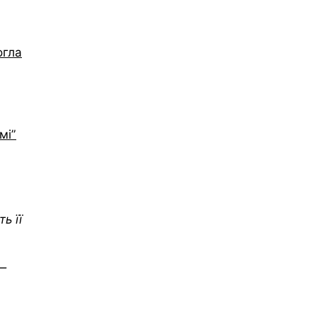
огла
мі”
ь її
 —