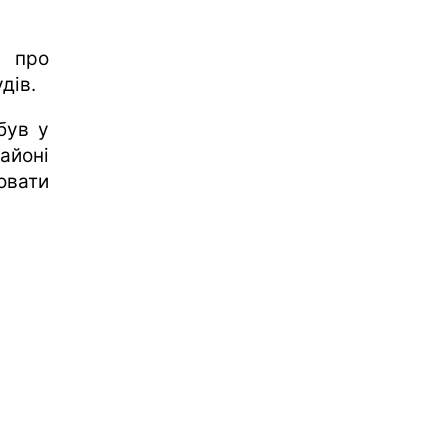
 про
дів.
був у
айоні
овати