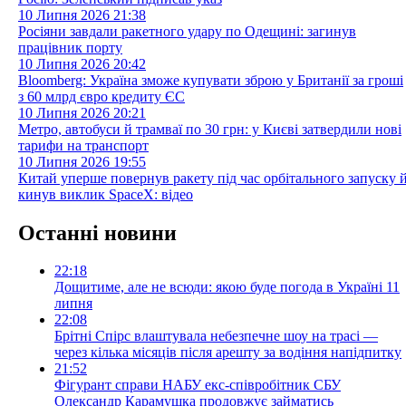
10 Липня 2026
21:38
Росіяни завдали ракетного удару по Одещині: загинув
працівник порту
10 Липня 2026
20:42
Bloomberg: Україна зможе купувати зброю у Британії за гроші
з 60 млрд євро кредиту ЄС
10 Липня 2026
20:21
Метро, автобуси й трамваї по 30 грн: у Києві затвердили нові
тарифи на транспорт
10 Липня 2026
19:55
Китай уперше повернув ракету під час орбітального запуску 
кинув виклик SpaceX: відео
Останні новини
22:18
Дощитиме, але не всюди: якою буде погода в Україні 11
липня
22:08
Брітні Спірс влаштувала небезпечне шоу на трасі —
через кілька місяців після арешту за водіння напідпитку
21:52
Фігурант справи НАБУ екс-співробітник СБУ
Олександр Карамушка продовжує займатись