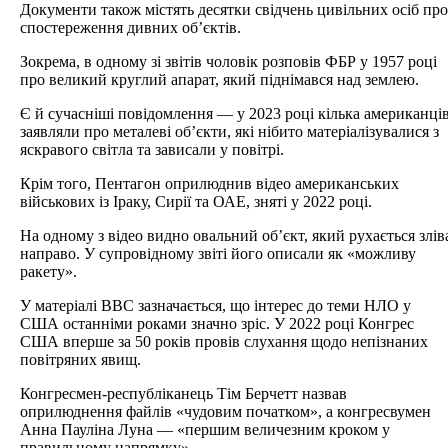
Документи також містять десятки свідчень цивільних осіб про
спостереження дивних об’єктів.
Зокрема, в одному зі звітів чоловік розповів ФБР у 1957 році
про великий круглий апарат, який піднімався над землею.
Є й сучасніші повідомлення — у 2023 році кілька американці
заявляли про металеві об’єкти, які нібито матеріалізувалися з
яскравого світла та зависали у повітрі.
Крім того, Пентагон оприлюднив відео американських
військових із Іраку, Сирії та ОАЕ, зняті у 2022 році.
На одному з відео видно овальний об’єкт, який рухається злів
направо. У супровідному звіті його описали як «можливу
ракету».
У матеріалі BBC зазначається, що інтерес до теми НЛО у
США останніми роками значно зріс. У 2022 році Конгрес
США вперше за 50 років провів слухання щодо непізнаних
повітряних явищ.
Конгресмен-республіканець Тім Берчетт назвав
оприлюднення файлів «чудовим початком», а конгресвумен
Анна Пауліна Луна — «першим величезним кроком у
правильному напрямку».