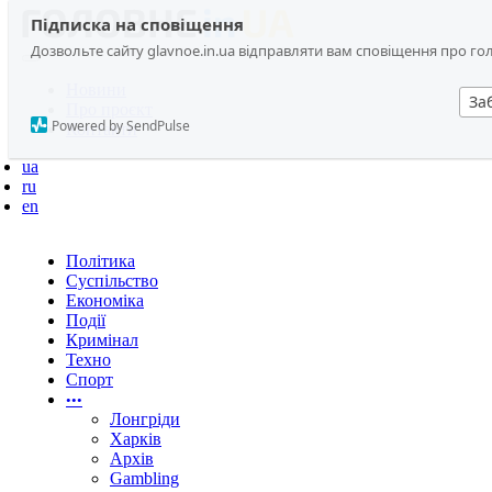
Підписка на сповіщення
Дозвольте сайту glavnoe.in.ua відправляти вам сповіщення про головн
Новини
За
Про проєкт
Powered by SendPulse
Контакти
ua
ru
en
Політика
Суспільство
Економіка
Події
Кримінал
Техно
Спорт
•••
Лонгріди
Харків
Архів
Gambling