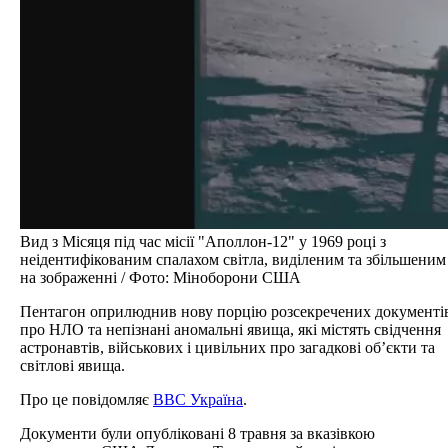
Вид з Місяця під час місії "Аполлон-12" у 1969 році з
неідентифікованим спалахом світла, виділеним та збільшеним
на зображенні / Фото: Міноборони США
Пентагон оприлюднив нову порцію розсекречених документі
про НЛО та непізнані аномальні явища, які містять свідчення
астронавтів, військових і цивільних про загадкові об’єкти та
світлові явища.
Про це повідомляє
BBC Україна
.
Документи були опубліковані 8 травня за вказівкою