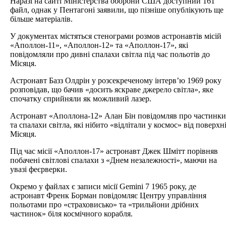
Наразі на сайті Міністерства оборони США доступний 161
файл, однак у Пентагоні заявили, що пізніше опублікують ще
більше матеріалів.
У документах містяться стенограми розмов астронавтів місій
«Аполлон-11», «Аполлон-12» та «Аполлон-17», які
повідомляли про дивні спалахи світла під час польотів до
Місяця.
Астронавт Базз Олдрін у розсекреченому інтерв’ю 1969 року
розповідав, що бачив «досить яскраве джерело світла», яке
спочатку сприйняли як можливий лазер.
Астронавт «Аполлона-12» Алан Бін повідомляв про частинки
та спалахи світла, які нібито «відлітали у космос» від поверхн
Місяця.
Під час місії «Аполлон-17» астронавт Джек Шмітт порівняв
побачені світлові спалахи з «Днем незалежності», маючи на
увазі феєрверки.
Окремо у файлах є записи місії Gemini 7 1965 року, де
астронавт Френк Борман повідомляє Центру управління
польотами про «страховисько» та «трильйони дрібних
частинок» біля космічного корабля.