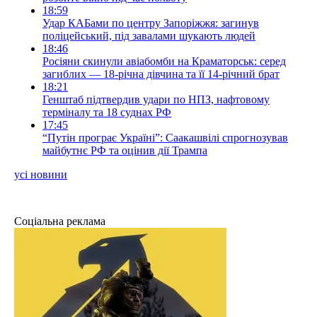
18:59
Удар КАБами по центру Запоріжжя: загинув
поліцейський, під завалами шукають людей
18:46
Росіяни скинули авіабомби на Краматорськ: серед
загиблих — 18-річна дівчина та її 14-річний брат
18:21
Генштаб підтвердив удари по НПЗ, нафтовому
терміналу та 18 суднах РФ
17:45
“Путін програє Україні”: Саакашвілі спрогнозував
майбутнє РФ та оцінив дії Трампа
усі новини
Соціальна реклама