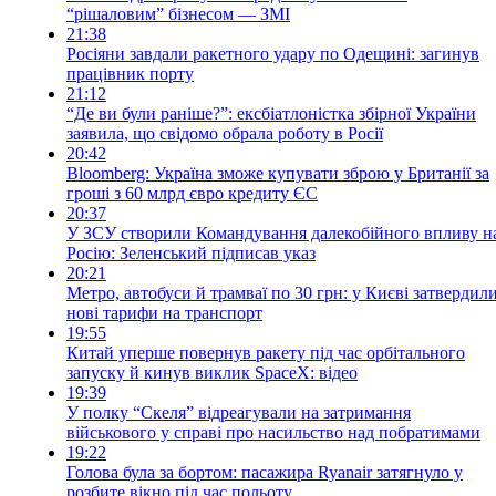
“рішаловим” бізнесом — ЗМІ
21:38
Росіяни завдали ракетного удару по Одещині: загинув
працівник порту
21:12
“Де ви були раніше?”: ексбіатлоністка збірної України
заявила, що свідомо обрала роботу в Росії
20:42
Bloomberg: Україна зможе купувати зброю у Британії за
гроші з 60 млрд євро кредиту ЄС
20:37
У ЗСУ створили Командування далекобійного впливу н
Росію: Зеленський підписав указ
20:21
Метро, автобуси й трамваї по 30 грн: у Києві затвердил
нові тарифи на транспорт
19:55
Китай уперше повернув ракету під час орбітального
запуску й кинув виклик SpaceX: відео
19:39
У полку “Скеля” відреагували на затримання
військового у справі про насильство над побратимами
19:22
Голова була за бортом: пасажира Ryanair затягнуло у
розбите вікно під час польоту