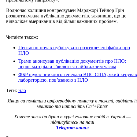
Водночас колишня конгресвумен Марджорі Тейлор Грін
розкритикувала публікацію документів, заявивши, що це
відволікає американців від більш важливих проблем.
Читайте також:
Пентагон почав публікувати розсекречені файли про
НЛО
Трамп анонсував публікацію документів про НЛО:
перші матеріали з’являться найближчим часом
ФБР шукає зниклого генерала ВПС США, який керував
лабораторією, пов’язаною з НЛО
Теги:
нло
Якщо ви помітили орфографічну помилку в тексті, виділіть її
мишкою та натисніть Ctrl+Enter
Хочете завжди бути в курсі головних подій в Україні —
підписуйтесь на наш
Telegram-канал