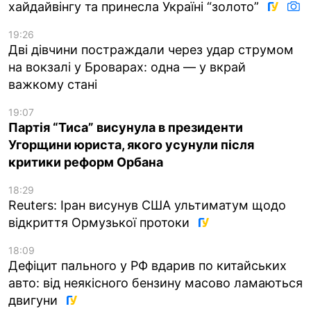
хайдайвінгу та принесла Україні “золото”
19:26
Дві дівчини постраждали через удар струмом
на вокзалі у Броварах: одна — у вкрай
важкому стані
19:07
Партія “Тиса” висунула в президенти
Угорщини юриста, якого усунули після
критики реформ Орбана
18:29
Reuters: Іран висунув США ультиматум щодо
відкриття Ормузької протоки
18:09
Дефіцит пального у РФ вдарив по китайських
авто: від неякісного бензину масово ламаються
двигуни