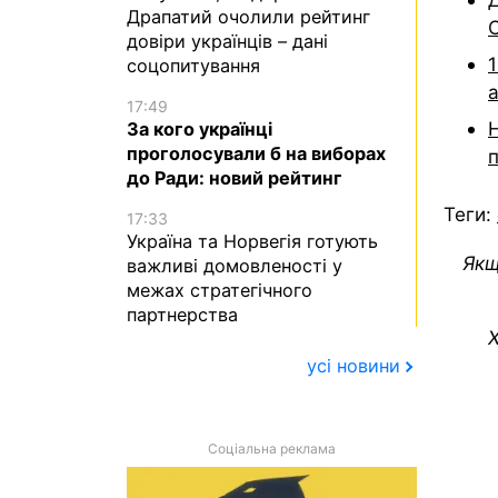
Драпатий очолили рейтинг
довіри українців – дані
1
соцопитування
17:49
Н
За кого українці
проголосували б на виборах
до Ради: новий рейтинг
Теги:
17:33
Україна та Норвегія готують
Якщ
важливі домовленості у
межах стратегічного
партнерства
Х
усі новини
Соціальна реклама