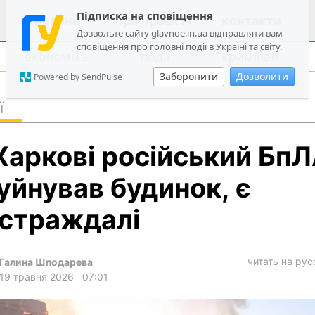
Підписка на сповіщення
новини
про проєкт
контакти
Дозвольте сайту glavnoe.in.ua відправляти вам
сповіщення про головні події в Україні та світу.
економіка
події
кримінал
Заборонити
Дозволити
Powered by SendPulse
ї
політика
Харкові російський Бп
суспільство
економіка
уйнував будинок, є
події
страждалі
кримінал
техно
читать на ру
Галина Шподарева
спорт
19 травня 2026
07:01
лонгріди