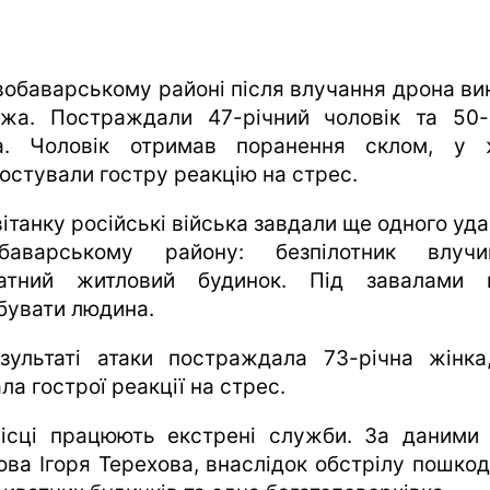
вобаварському районі після влучання дрона ви
жа. Постраждали 47-річний чоловік та 50-
а. Чоловік отримав поранення склом, у 
ностували гостру реакцію на стрес.
ітанку російські війська завдали ще одного уд
обаварському району: безпілотник влуч
атний житловий будинок. Під завалами
бувати людина.
зультаті атаки постраждала 73-річна жінка
ла гострої реакції на стрес.
ісці працюють екстрені служби. За даними
ова Ігоря Терехова, внаслідок обстрілу пошко