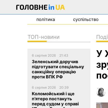
політика
суспільство
ТОП-новини
Поді
новини
У 
про проєкт
6 серпня 2026
21:43
контакти
зр
Зеленський доручив
підготувати спеціальну
санкційну операцію
по
проти ВПК РФ
6 серпня 2026
20:39
Коломойський і ще
п’ятеро постануть
перед судом у справі