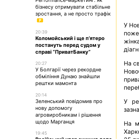
бізнесу отримувати стабільне
зростання, а не просто трафік
У Но
20:39
поже
Коломойський і ще п’ятеро
жінк
постануть перед судом у
діаг
справі “ПриватБанку”
На св
20:27
У Болгарії через рекордне
Нов
обміління Дунаю знайшли
прив
рештки мамонта
пере
20:14
Зеленський повідомив про
У ре
нову допомогу
зазна
агровиробникам і рішення
щодо Марганця
На м
Харк
19:45