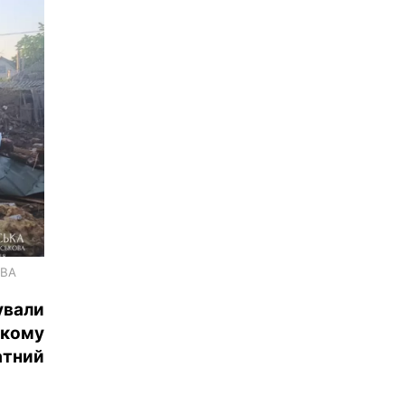
ОВА
ували
ькому
атний