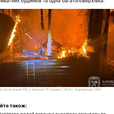
иватних будинків та одна багатоповерхівка.
після атаки РФ у Харкові 19 травня / Фото: Харківська ОВА
йте також:
Дев’ятеро людей поранені внаслідок авіаудару по