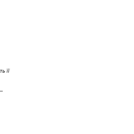
ь її
 —