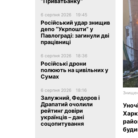
“ПриватБанку”
6 серпня 2026
19:45
Російський удар знищив
депо “Укрпошти” у
Павлограді: загинули дві
працівниці
ua
ru
en
6 серпня 2026
18:36
Російські дрони
полюють на цивільних у
Сумах
6 серпня 2026
18:16
Знищени
Залужний, Федоров і
Драпатий очолили
Уноч
рейтинг довіри
Харк
українців – дані
райо
соцопитування
буди