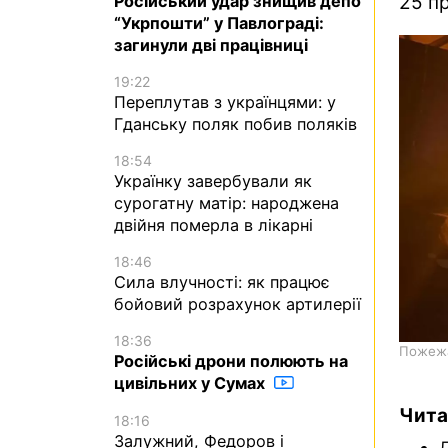
Російський удар знищив депо
25 пр
“Укрпошти” у Павлограді:
загинули дві працівниці
19:22
Переплутав з українцями: у
Гданську поляк побив поляків
18:54
Українку завербували як
сурогатну матір: народжена
двійня померла в лікарні
18:46
Сила влучності: як працює
бойовий розрахунок артилерії
18:36
Пожежа 
Російські дрони полюють на
цивільних у Сумах
Чита
18:16
Залужний, Федоров і