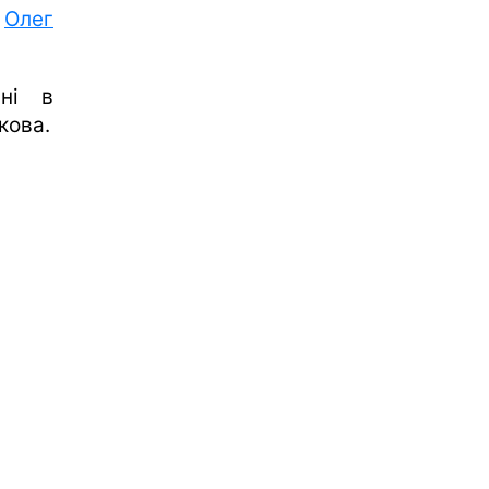
А
Олег
ані в
кова.