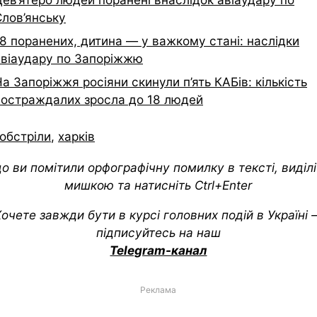
Слов’янську
8 поранених, дитина — у важкому стані: наслідки
авіаудару по Запоріжжю
а Запоріжжя росіяни скинули п’ять КАБів: кількість
постраждалих зросла до 18 людей
обстріли
,
харків
о ви помітили орфографічну помилку в тексті, виділіт
мишкою та натисніть Ctrl+Enter
очете завжди бути в курсі головних подій в Україні
підписуйтесь на наш
Telegram-канал
Реклама