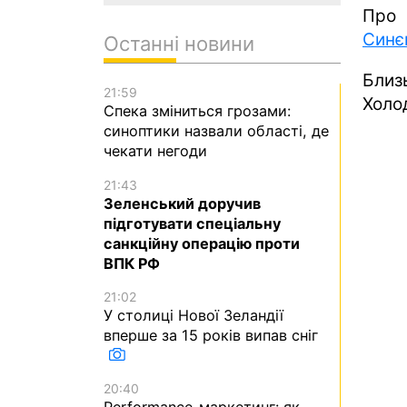
Про 
Синє
Останні новини
Близ
21:59
Холо
Спека зміниться грозами:
синоптики назвали області, де
чекати негоди
21:43
Зеленський доручив
підготувати спеціальну
санкційну операцію проти
ВПК РФ
21:02
У столиці Нової Зеландії
вперше за 15 років випав сніг
20:40
Performance-маркетинг: як