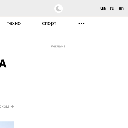
ua
ru
en
техно
спорт
•••
Реклама
ЛА
сском →