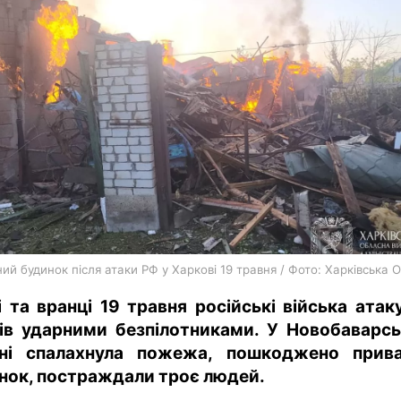
харків
архів
gambling
й будинок після атаки РФ у Харкові 19 травня / Фото: Харківська 
і та вранці 19 травня російські війська атак
ів ударними безпілотниками. У Новобаварс
ні спалахнула пожежа, пошкоджено прив
нок, постраждали троє людей.