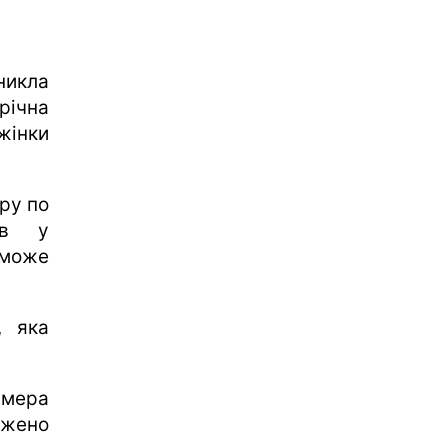
никла
річна
жінки
ару по
ив у
 може
, яка
 мера
джено