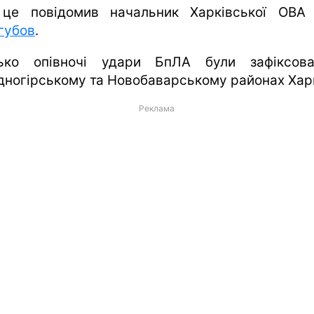
це повідомив начальник Харківської ОВ
губов
.
ько опівночі удари БпЛА були зафіксов
дногірському та Новобаварському районах Хар
Реклама