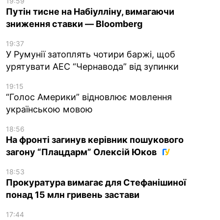
19:59
Путін тисне на Набіулліну, вимагаючи
зниження ставки — Bloomberg
19:37
У Румунії затоплять чотири баржі, щоб
урятувати АЕС “Чернавода” від зупинки
19:15
“Голос Америки” відновлює мовлення
українською мовою
18:56
На фронті загинув керівник пошукового
загону “Плацдарм” Олексій Юков
18:53
Прокуратура вимагає для Стефанішиної
понад 15 млн гривень застави
17:44