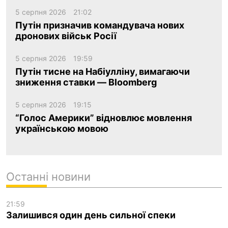
5 серпня 2026
21:02
Путін призначив командувача нових
дронових військ Росії
5 серпня 2026
19:59
Путін тисне на Набіулліну, вимагаючи
зниження ставки — Bloomberg
5 серпня 2026
19:15
“Голос Америки” відновлює мовлення
українською мовою
Останні новини
21:59
Залишився один день сильної спеки