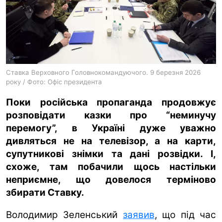
ua
ru
en
Ставка Верховного Головнокомандуючого. 9 березня 2026
року / Фото: Офіс президента
Поки російська пропаганда продовжує
розповідати казки про “неминучу
перемогу”, в Україні дуже уважно
дивляться не на телевізор, а на карти,
супутникові знімки та дані розвідки. І,
схоже, там побачили щось настільки
неприємне, що довелося терміново
збирати Ставку.
Володимир Зеленський
заявив
, що під час