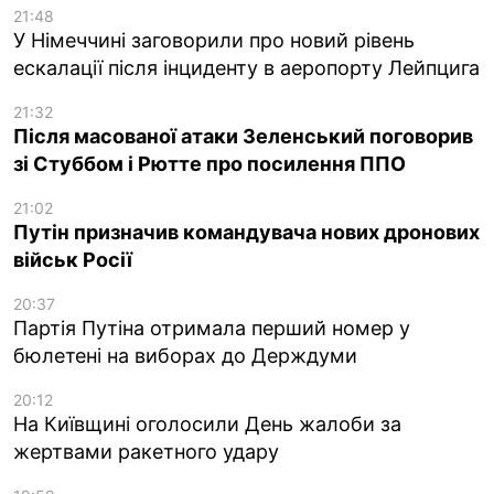
21:48
У Німеччині заговорили про новий рівень
ескалації після інциденту в аеропорту Лейпцига
21:32
Після масованої атаки Зеленський поговорив
зі Стуббом і Рютте про посилення ППО
21:02
Путін призначив командувача нових дронових
військ Росії
20:37
Партія Путіна отримала перший номер у
бюлетені на виборах до Держдуми
20:12
На Київщині оголосили День жалоби за
жертвами ракетного удару