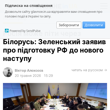
Підписка на сповіщення
Дозвольте сайту glavnoe.in.ua відправляти вам сповіщення про
головні події в Україні та світу.
Політика
новини
політика
Заборонити
Дозволити
про проєкт
суспільство
Powered by SendPulse
Росія може піти через
контакти
економіка
Білорусь: Зеленський заявив
події
про підготовку РФ до нового
кримінал
наступу
техно
читать на русском →
спорт
Віктор Алєксєєв
20 травня 2026
15:29
лонгріди
харків
архів
gambling