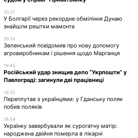
20:27
У Болгарії через рекордне обміління Дунаю
знайшли рештки мамонта
20:14
Зеленський повідомив про нову допомогу
агровиробникам і рішення щодо Марганця
19:45
Російський удар знищив депо “Укрпошти” у
Павлограді: загинули дві працівниці
19:22
Переплутав з українцями: у Гданську поляк
побив поляків
18:54
Українку завербували як сурогатну матір:
народжена двійня померла в лікарні