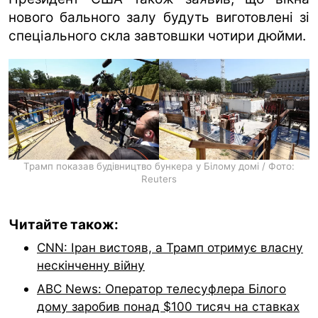
нового бального залу будуть виготовлені зі
спеціального скла завтовшки чотири дюйми.
Трамп показав будівництво бункера у Білому домі / Фото:
Reuters
Читайте також:
CNN: Іран вистояв, а Трамп отримує власну
нескінченну війну
ABC News: Оператор телесуфлера Білого
дому заробив понад $100 тисяч на ставках