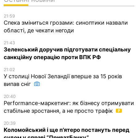
21:59
Спека зміниться грозами: синоптики назвали
області, де чекати негоди
21:43
Зеленський доручив підготувати спеціальну
санкційну операцію проти ВПК РФ
21:02
У столиці Нової Зеландії вперше за 15 років
випав сніг
20:40
Performance-маркетинг: як бізнесу отримувати
стабільне зростання, а не просто трафік
20:39
Коломойський і ще п’ятеро постануть перед
судом у справі “ПриватБанку”