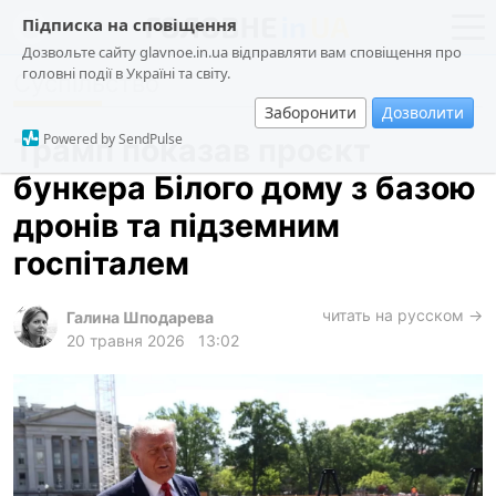
Підписка на сповіщення
Дозвольте сайту glavnoe.in.ua відправляти вам сповіщення про
головні події в Україні та світу.
Суспільство
новини
політика
Заборонити
Дозволити
про проєкт
суспільство
Powered by SendPulse
Трамп показав проєкт
контакти
економіка
бункера Білого дому з базою
події
дронів та підземним
кримінал
госпіталем
техно
читать на русском →
спорт
Галина Шподарева
20 травня 2026
13:02
лонгріди
харків
архів
gambling