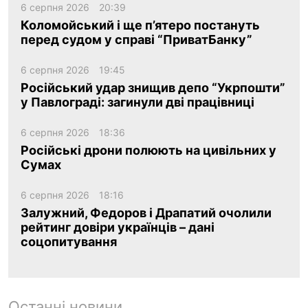
6 серпня 2026
20:39
Коломойський і ще п’ятеро постануть
перед судом у справі “ПриватБанку”
6 серпня 2026
19:45
Російський удар знищив депо “Укрпошти”
у Павлограді: загинули дві працівниці
6 серпня 2026
18:36
Російські дрони полюють на цивільних у
Сумах
6 серпня 2026
18:16
Залужний, Федоров і Драпатий очолили
рейтинг довіри українців – дані
соцопитування
Останні новини