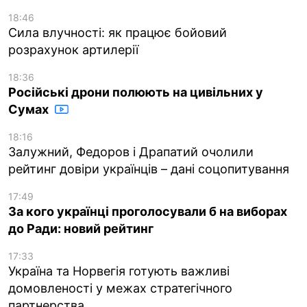
18:46
Сила влучності: як працює бойовий
розрахунок артилерії
18:36
Російські дрони полюють на цивільних у
Сумах
18:16
Залужний, Федоров і Драпатий очолили
рейтинг довіри українців – дані соцопитування
17:49
За кого українці проголосували б на виборах
до Ради: новий рейтинг
17:33
Україна та Норвегія готують важливі
домовленості у межах стратегічного
партнерства