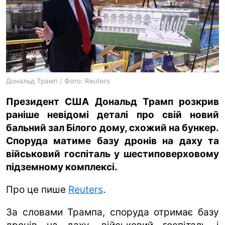
ua
ru
en
Дональд Трамп / Фото: Reuters
Президент США Дональд Трамп розкрив
раніше невідомі деталі про свій новий
бальний зал Білого дому, схожий на бункер.
Споруда матиме базу дронів на даху та
військовий госпіталь у шестиповерховому
підземному комплексі.
Про це пише
Reuters
.
За словами Трампа, споруда отримає базу