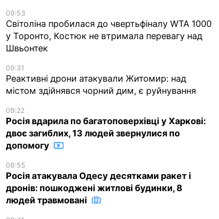
09:53
Світоліна пробилася до чвертьфіналу WTA 1000
у Торонто, Костюк не втримала перевагу над
Швьонтек
09:31
Реактивні дрони атакували Житомир: над
містом здійнявся чорний дим, є руйнування
09:22
Росія вдарила по багатоповерхівці у Харкові:
двоє загиблих, 13 людей звернулися по
допомогу
08:55
Росія атакувала Одесу десятками ракет і
дронів: пошкоджені житлові будинки, 8
людей травмовані