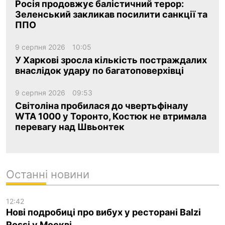
Росія продовжує балістичний терор:
Зеленський закликав посилити санкції та
ППО
9 серпня 2026
10:05
У Харкові зросла кількість постраждалих
внаслідок удару по багатоповерхівці
9 серпня 2026
09:53
Світоліна пробилася до чвертьфіналу
WTA 1000 у Торонто, Костюк не втримала
перевагу над Швьонтек
Останні новини
12:42
Нові подробиці про вибух у ресторані Balzi
Rossi у Москві