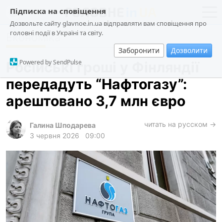
Підписка на сповіщення
Дозвольте сайту glavnoe.in.ua відправляти вам сповіщення про
головні події в Україні та світу.
Економіка
новини
політика
Заборонити
Дозволити
про проєкт
суспільство
Powered by SendPulse
Російські гроші у Фінляндії
контакти
економіка
передадуть “Нафтогазу”:
події
арештовано 3,7 млн євро
кримінал
техно
читать на русском →
Галина Шподарева
3 червня 2026
09:00
спорт
лонгріди
харків
архів
gambling