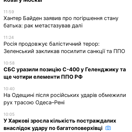
11:59
Хантер Байден заявив про погіршення стану
батька: рак метастазував далі
11:24
Росія продовжує балістичний терор:
Зеленський закликав посилити санкції та ППО
10:58
СБС уразили позицію С-400 у Геленджику та
ще чотири елементи ППО РФ
10:40
На Одещині після російських ударів обмежили
рух трасою Одеса–Рені
10:05
У Харкові зросла кількість постраждалих
внаслідок удару по багатоповерхівці