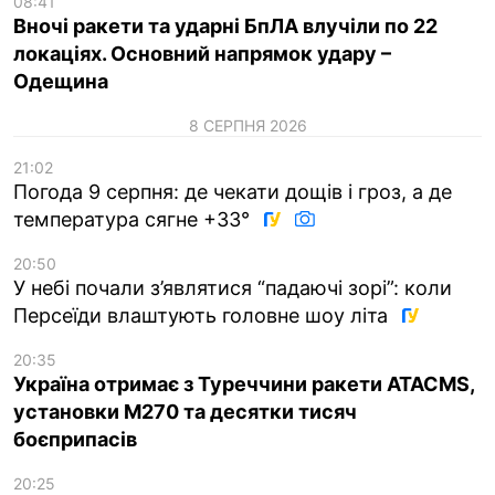
08:41
Вночі ракети та ударні БпЛА влучіли по 22
локаціях. Основний напрямок удару –
Одещина
8 СЕРПНЯ 2026
21:02
Погода 9 серпня: де чекати дощів і гроз, а де
температура сягне +33°
20:50
У небі почали з’являтися “падаючі зорі”: коли
Персеїди влаштують головне шоу літа
20:35
Україна отримає з Туреччини ракети ATACMS,
установки M270 та десятки тисяч
боєприпасів
20:25