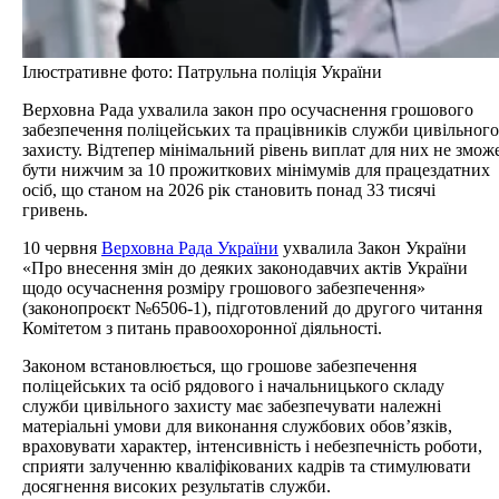
Ілюстративне фото: Патрульна поліція України
Верховна Рада ухвалила закон про осучаснення грошового
забезпечення поліцейських та працівників служби цивільного
захисту. Відтепер мінімальний рівень виплат для них не змож
бути нижчим за 10 прожиткових мінімумів для працездатних
осіб, що станом на 2026 рік становить понад 33 тисячі
гривень.
10 червня
Верховна Рада України
ухвалила Закон України
«Про внесення змін до деяких законодавчих актів України
щодо осучаснення розміру грошового забезпечення»
(законопроєкт №6506-1), підготовлений до другого читання
Комітетом з питань правоохоронної діяльності.
Законом встановлюється, що грошове забезпечення
поліцейських та осіб рядового і начальницького складу
служби цивільного захисту має забезпечувати належні
матеріальні умови для виконання службових обов’язків,
враховувати характер, інтенсивність і небезпечність роботи,
сприяти залученню кваліфікованих кадрів та стимулювати
досягнення високих результатів служби.