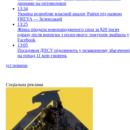
дронами на оптоволокні
13:34
Україна розробляє власний аналог Patriot під назвою
FREYA — Зеленський
13:25
Жінка продала новонародженого сина за $20 тисяч
одразу після виписки з пологового: покупців знайшла у
Facebook
13:05
Посадовця ДПСУ підозрюють у незаконному збагаченні
на понад 11 млн гривень
усі новини
Соціальна реклама