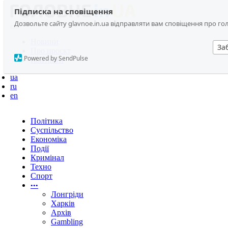
Підписка на сповіщення
Дозвольте сайту glavnoe.in.ua відправляти вам сповіщення про головн
Новини
За
Про проєкт
Powered by SendPulse
Контакти
ua
ru
en
Політика
Суспільство
Економіка
Події
Кримінал
Техно
Спорт
•••
Лонгріди
Харків
Архів
Gambling