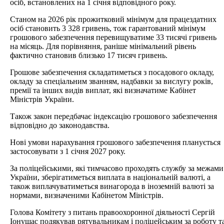
осіб, встановлених на 1 січня відповідного року.
Станом на 2026 рік прожитковий мінімум для працездатних
осіб становить 3 328 гривень, тож гарантований мінімум
грошового забезпечення перевищуватиме 33 тисячі гривень
на місяць. Для порівняння, раніше мінімальний рівень
фактично становив близько 17 тисяч гривень.
Грошове забезпечення складатиметься з посадового окладу,
окладу за спеціальним званням, надбавки за вислугу років,
премії та інших видів виплат, які визначатиме Кабінет
Міністрів України.
Також закон передбачає індексацію грошового забезпечення
відповідно до законодавства.
Нові умови нарахування грошового забезпечення планується
застосовувати з 1 січня 2027 року.
За поліцейськими, які тимчасово проходять службу за межами
України, зберігатиметься виплата в національній валюті, а
також виплачуватиметься винагорода в іноземній валюті за
нормами, визначеними Кабінетом Міністрів.
Голова Комітету з питань правоохоронної діяльності Сергій
Іонушас подякував рятувальникам і поліцейським за роботу т