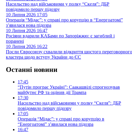
Насильство над військовими у полку “Скеля”: ДБР
повідомило першу підозру
10 Липня 2026
17:05
Операція “Мідас”: у справі про корупцію в “Енергоатомі”
з’явилася нова підозра
10 Липня 2026
16:47
Росіяни вдарили КАБами по Запоріжжю: є загиблий і
поранені
10 Липня 2026
16:22
Посли Євросоюзу схвалили відкриття шостого переговорног
кластера щодо вступу України до ЄС
Останні новини
17:45
“Путін програє Україні”: Саакашвілі спрогнозував
майбутнє РФ та оцінив дії Трампа
17:30
Насильство над військовими у полку “Скеля”: ДБР
повідомило першу підозру
17:05
Операція “Мідас”: у справі про корупцію в
“Енергоатомі” з’явилася нова підозра
16:47