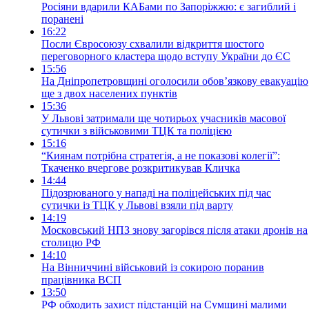
Росіяни вдарили КАБами по Запоріжжю: є загиблий і
поранені
16:22
Посли Євросоюзу схвалили відкриття шостого
переговорного кластера щодо вступу України до ЄС
15:56
На Дніпропетровщині оголосили обов’язкову евакуацію
ще з двох населених пунктів
15:36
У Львові затримали ще чотирьох учасників масової
сутички з військовими ТЦК та поліцією
15:16
“Киянам потрібна стратегія, а не показові колегії”:
Ткаченко вчергове розкритикував Кличка
14:44
Підозрюваного у нападі на поліцейських під час
сутички із ТЦК у Львові взяли під варту
14:19
Московський НПЗ знову загорівся після атаки дронів на
столицю РФ
14:10
На Вінниччині військовий із сокирою поранив
працівника ВСП
13:50
РФ обходить захист підстанцій на Сумщині малими