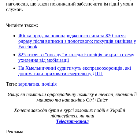
наголосив, що закон покликаний забезпечити їм гідні умови
служби.
Читайте також:
Жінка продала новонародженого сина за $20 тисяч
одразу після виписки з пологового: покупців знайшла у
Facebook
$25 тисяч за “посаду” в коледжі: поліція викрила схему
ухилення від мобілізації
На Хмельниччині судитимуть експравоохоронців, які
допомагали приховати смертельну ДТП
Теги:
зарплатня
,
поліція
Якщо ви помітили орфографічну помилку в тексті, виділіть її
мишкою та натисніть Ctrl+Enter
Хочете завжди бути в курсі головних подій в Україні —
підписуйтесь на наш
Telegram-канал
Реклама