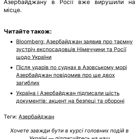
Азербайджану в Росії вже вирушили на
місце.
Читайте також:
Bloomberg: Азербайджан заявив про таємну
зустріч експосадовців Німеччини та Росії
щодо України
Після ударів по суднах в Азовському морі
Азербайджан повідомив про ще двох
загиблих
Україна і Азербайджан підписали шість
документів: акцент на безпеці та обороні
Теги:
Азербайджан
Хочете завжди бути в курсі головних подій в
Україні — підписуйтесь на наш