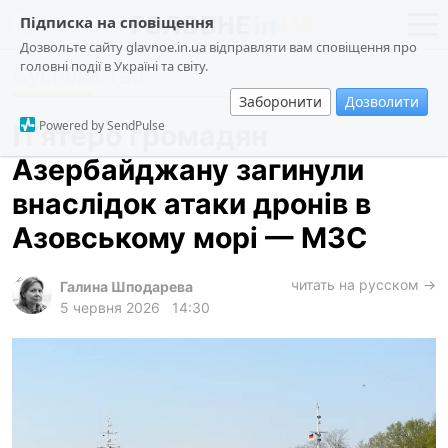
Підписка на сповіщення
Дозвольте сайту glavnoe.in.ua відправляти вам сповіщення про
головні події в Україні та світу.
Суспільство
новини
політика
Заборонити
Дозволити
про проєкт
суспільство
Powered by SendPulse
П’ятеро громадян
контакти
економіка
Азербайджану загинули
події
внаслідок атаки дронів в
кримінал
Азовському морі — МЗС
техно
читать на русском →
спорт
Галина Шподарева
5 червня 2026
14:30
лонгріди
харків
архів
gambling