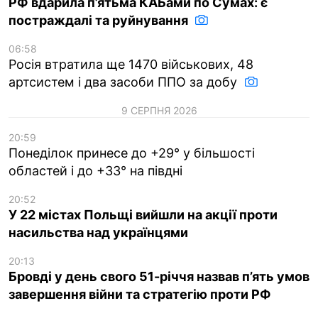
РФ вдарила п’ятьма КАБами по Сумах: є
постраждалі та руйнування
06:58
Росія втратила ще 1470 військових, 48
артсистем і два засоби ППО за добу
9 СЕРПНЯ 2026
20:59
Понеділок принесе до +29° у більшості
областей і до +33° на півдні
20:52
У 22 містах Польщі вийшли на акції проти
насильства над українцями
20:13
Бровді у день свого 51-річчя назвав п’ять умов
завершення війни та стратегію проти РФ