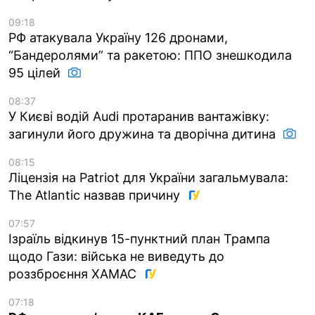
09:18
РФ атакувала Україну 126 дронами,
“Бандеролями” та ракетою: ППО знешкодила
95 цілей
08:37
У Києві водій Audi протаранив вантажівку:
загинули його дружина та дворічна дитина
08:15
Ліцензія на Patriot для України загальмувала:
The Atlantic назвав причину
07:57
Ізраїль відкинув 15-пунктний план Трампа
щодо Гази: війська не виведуть до
роззброєння ХАМАС
07:18