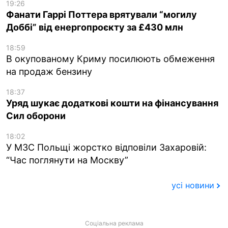
19:26
Фанати Гаррі Поттера врятували “могилу
Доббі” від енергопроєкту за £430 млн
18:59
В окупованому Криму посилюють обмеження
на продаж бензину
18:37
Уряд шукає додаткові кошти на фінансування
Сил оборони
18:02
У МЗС Польщі жорстко відповіли Захаровій:
“Час поглянути на Москву”
усі новини
Соціальна реклама