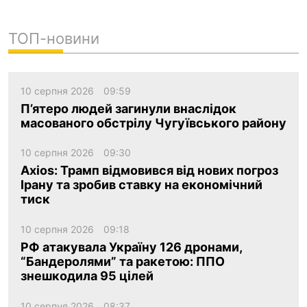
ТОП-новини
10 серпня 2026
09:59
П’ятеро людей загинули внаслідок
масованого обстрілу Чугуївського району
10 серпня 2026
09:30
Axios: Трамп відмовився від нових погроз
Ірану та зробив ставку на економічний
тиск
10 серпня 2026
09:18
РФ атакувала Україну 126 дронами,
“Бандеролями” та ракетою: ППО
знешкодила 95 цілей
10 серпня 2026
08:37