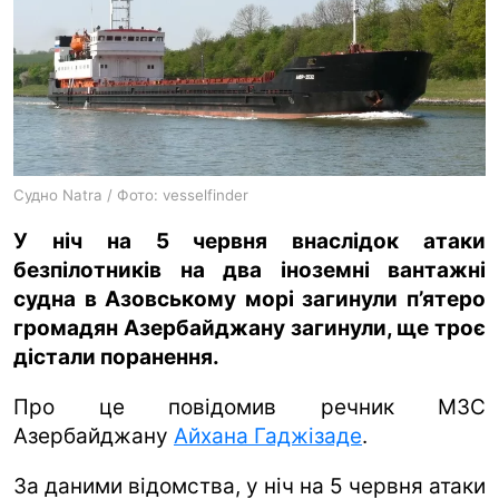
ua
ru
en
Судно Natra / Фото: vesselfinder
У ніч на 5 червня внаслідок атаки
безпілотників на два іноземні вантажні
судна в Азовському морі загинули п’ятеро
громадян Азербайджану загинули, ще троє
дістали поранення.
Про це повідомив речник МЗС
Азербайджану
Айхана Гаджізаде
.
За даними відомства, у ніч на 5 червня атаки