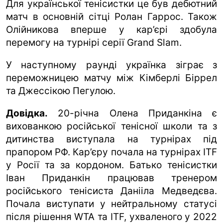
Для української тенісистки це був дебютний
матч в основній сітці Ролан Гаррос. Також
Олійникова вперше у кар’єрі здобула
перемогу на турнірі серії Grand Slam.
У наступному раунді українка зіграє з
переможницею матчу між Кімберлі Біррел
та Джессікою Пегулою.
Довідка.
20-річна Олена Приданкіна є
вихованкою російської тенісної школи та з
дитинства виступала на турнірах під
прапором РФ. Кар’єру почала на турнірах ITF
у Росії та за кордоном. Батько тенісистки
Іван Приданкін працював тренером
російського тенісиста Данііла Медведєва.
Почала виступати у нейтральному статусі
після рішення WTA та ITF, ухваленого у 2022