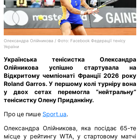
ua
ru
en
Олександра Олійникова / Фото: Facebook Федерації тенісу
України
Українська тенісистка Олександра
Олійникова успішно стартувала на
Відкритому чемпіонаті Франції 2026 року
Roland Garros. У першому колі турніру вона
у двох сетах перемогла “нейтральну”
тенісистку Олену Приданкіну.
Про це пише
Sport.ua
.
Олександра Олійникова, яка посідає 65-те
місце у рейтингу WTA, у стартовому матчі