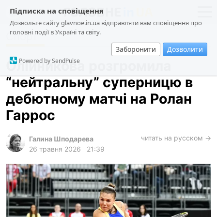
Підписка на сповіщення
Дозвольте сайту glavnoe.in.ua відправляти вам сповіщення про
головні події в Україні та світу.
Спорт
новини
політика
Заборонити
Дозволити
про проєкт
суспільство
Powered by SendPulse
Олійникова розгромила
контакти
економіка
“нейтральну” суперницю в
події
дебютному матчі на Ролан
кримінал
Гаррос
техно
читать на русском →
спорт
Галина Шподарева
26 травня 2026
21:39
лонгріди
харків
архів
gambling