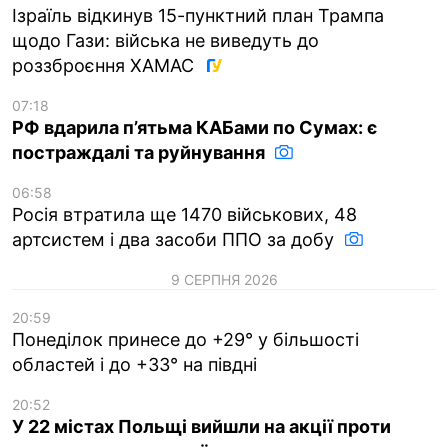
Ізраїль відкинув 15-пунктний план Трампа
щодо Гази: війська не виведуть до
роззброєння ХАМАС
07:18
РФ вдарила п’ятьма КАБами по Сумах: є
постраждалі та руйнування
06:58
Росія втратила ще 1470 військових, 48
артсистем і два засоби ППО за добу
9 СЕРПНЯ 2026
20:59
Понеділок принесе до +29° у більшості
областей і до +33° на півдні
20:52
У 22 містах Польщі вийшли на акції проти