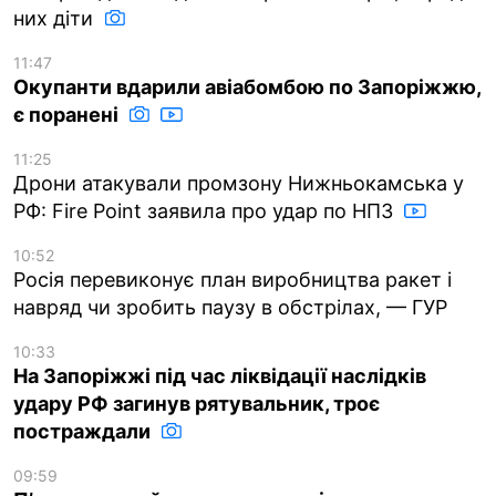
них діти
11:47
Окупанти вдарили авіабомбою по Запоріжжю,
є поранені
11:25
Дрони атакували промзону Нижньокамська у
РФ: Fire Point заявила про удар по НПЗ
10:52
Росія перевиконує план виробництва ракет і
навряд чи зробить паузу в обстрілах, — ГУР
10:33
На Запоріжжі під час ліквідації наслідків
удару РФ загинув рятувальник, троє
постраждали
09:59