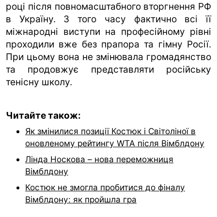
році після повномасштабного вторгнення РФ
в Україну. З того часу фактично всі її
міжнародні виступи на професійному рівні
проходили вже без прапора та гімну Росії.
При цьому вона не змінювала громадянство
та продовжує представляти російську
тенісну школу.
Читайте також:
Як змінилися позиції Костюк і Світоліної в
оновленому рейтингу WTA після Вімблдону
Лінда Носкова – нова переможниця
Вімблдону
Костюк не змогла пробитися до фіналу
Вімблдону: як пройшла гра