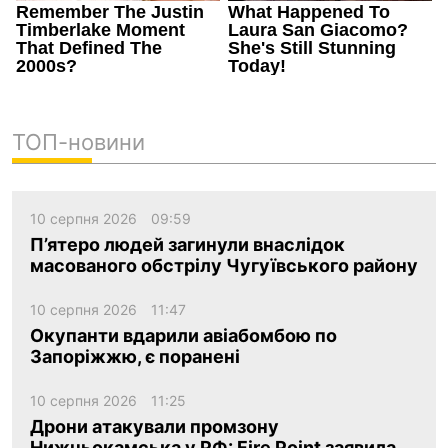
ТОП-новини
10 серпня 2026
09:59
П’ятеро людей загинули внаслідок
масованого обстрілу Чугуївського району
10 серпня 2026
11:47
Окупанти вдарили авіабомбою по
Запоріжжю, є поранені
10 серпня 2026
11:25
Дрони атакували промзону
Нижньокамська у РФ: Fire Point заявила