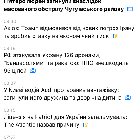
П’ятеро людей загинули внаслідок
масованого обстрілу Чугуївського району
09:30
Axios: Трамп відмовився від нових погроз Ірану
та зробив ставку на економічний тиск
09:18
РФ атакувала Україну 126 дронами,
“Бандеролями” та ракетою: ППО знешкодила
95 цілей
08:37
У Києві водій Audi протаранив вантажівку:
загинули його дружина та дворічна дитина
08:15
Ліцензія на Patriot для України загальмувала:
The Atlantic назвав причину
07:57