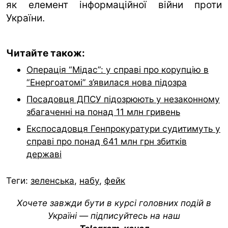
як елемент інформаційної війни проти
України.
Читайте також:
Операція “Мідас”: у справі про корупцію в
“Енергоатомі” з’явилася нова підозра
Посадовця ДПСУ підозрюють у незаконному
збагаченні на понад 11 млн гривень
Експосадовця Генпрокуратури судитимуть у
справі про понад 641 млн грн збитків
державі
Теги:
зеленська
,
набу
,
фейк
Хочете завжди бути в курсі головних подій в
Україні — підписуйтесь на наш