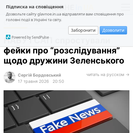
Підписка на сповіщення
Дозвольте сайту glavnoe.in.ua відправляти вам сповіщення про
головні події в Україні та світу.
Суспільство
новини
політика
Заборонити
Дозволити
про проєкт
суспільство
Powered by SendPulse
НАБУ і САП спростували
контакти
економіка
фейки про “розслідування”
події
щодо дружини Зеленського
кримінал
техно
читать на русском →
Сергій Бордовський
17 травня 2026
20:50
спорт
лонгріди
харків
архів
gambling