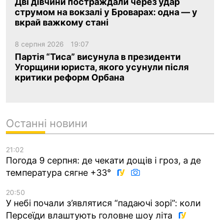
Дві дівчини постраждали через удар
струмом на вокзалі у Броварах: одна — у
вкрай важкому стані
8 серпня 2026
19:07
Партія “Тиса” висунула в президенти
Угорщини юриста, якого усунули після
критики реформ Орбана
Останні новини
21:02
Погода 9 серпня: де чекати дощів і гроз, а де
температура сягне +33°
20:50
У небі почали з’являтися “падаючі зорі”: коли
Персеїди влаштують головне шоу літа