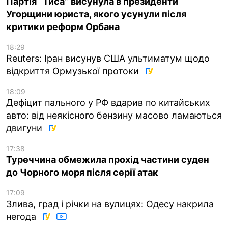
Партія “Тиса” висунула в президенти
Угорщини юриста, якого усунули після
критики реформ Орбана
18:29
Reuters: Іран висунув США ультиматум щодо
відкриття Ормузької протоки
18:09
Дефіцит пального у РФ вдарив по китайських
авто: від неякісного бензину масово ламаються
двигуни
17:38
Туреччина обмежила прохід частини суден
до Чорного моря після серії атак
17:09
Злива, град і річки на вулицях: Одесу накрила
негода