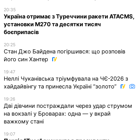
20:35
Україна отримає з Туреччини ракети ATACMS,
установки M270 та десятки тисяч
боєприпасів
20:25
Стан Джо Байдена погіршився: що розповів
його син Хантер
19:47
Неллі Чуканівська тріумфувала на ЧЄ-2026 з
хайдайвінгу та принесла Україні “золото”
19:26
Дві дівчини постраждали через удар струмом
на вокзалі у Броварах: одна — у вкрай
важкому стані
19:07