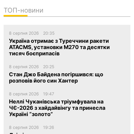
ТОП-новини
8 серпня 2026
20:35
Україна отримає з Туреччини ракети
ATACMS, установки M270 та десятки
тисяч боєприпасів
8 серпня 2026
20:25
Стан Джо Байдена погіршився: що
розповів його син Хантер
8 серпня 2026
19:47
Неллі Чуканівська тріумфувала на
ЧЄ-2026 з хайдайвінгу та принесла
Україні “золото”
8 серпня 2026
19:26