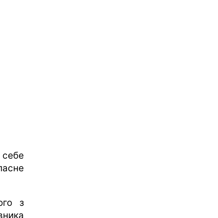
себе
ласне
ого з
івника