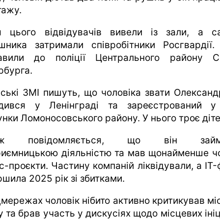
тажу.
я цього відвідувачів вивели із зали, а с
шника затримали співробітники Росгвардії.
авили до поліції Центрального району С
рбурга.
йські ЗМІ пишуть, що чоловіка звати Олександр
дився у Ленінграді та зареєстрований у
унки Ломоносовського району. У нього троє діте
ож повідомляється, що він займ
риємницькою діяльністю та мав щонайменше ч
с-проєкти. Частину компаній ліквідували, а IT
шила 2025 рік зі збитками.
цмережах чоловік нібито активно критикував мі
 та брав участь у дискусіях щодо місцевих іні