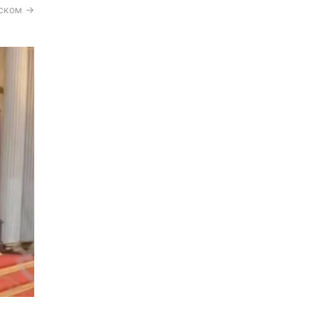
сском →