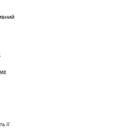
ивний
х
име
ь її