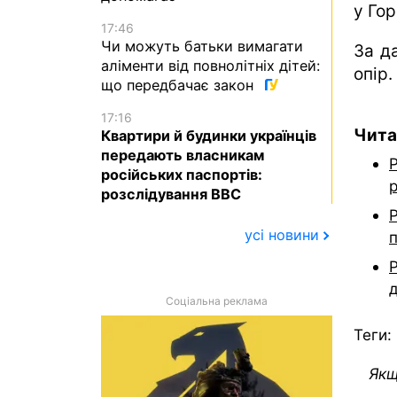
у Гор
17:46
Чи можуть батьки вимагати
За д
аліменти від повнолітніх дітей:
опір.
що передбачає закон
17:16
Чита
Квартири й будинки українців
передають власникам
Р
російських паспортів:
р
розслідування BBC
усі новини
п
Соціальна реклама
Теги:
Якщ