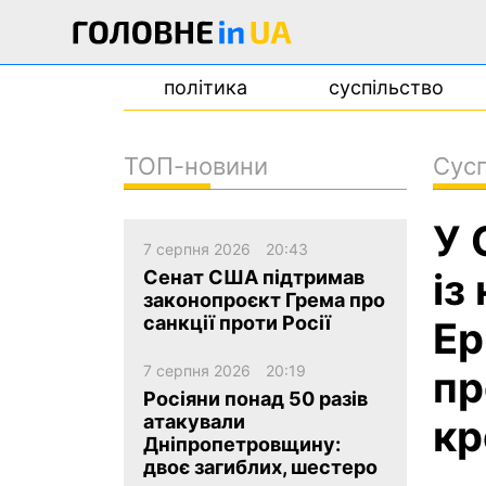
політика
суспільство
ТОП-новини
Сусп
новини
У 
про проєкт
7 серпня 2026
20:43
контакти
із
Сенат США підтримав
законопроєкт Грема про
санкції проти Росії
Ер
7 серпня 2026
20:19
пр
Росіяни понад 50 разів
атакували
кр
Дніпропетровщину:
двоє загиблих, шестеро