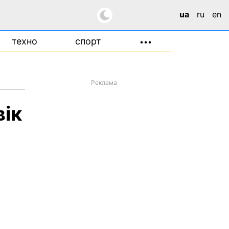
ua
ru
en
техно
спорт
•••
Реклама
вік