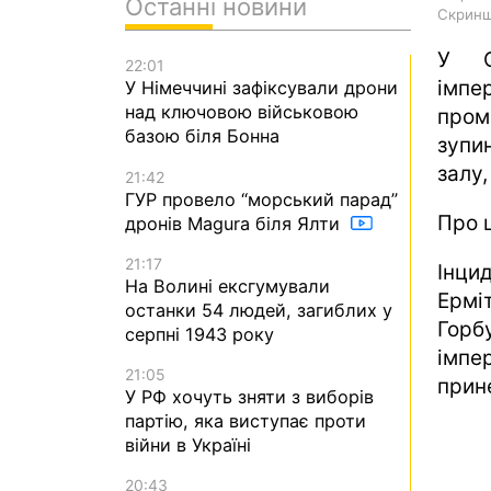
Останні новини
Скрин
У С
22:01
імпе
У Німеччині зафіксували дрони
над ключовою військовою
пром
базою біля Бонна
зупи
залу
21:42
ГУР провело “морський парад”
Про 
дронів Magura біля Ялти
21:17
Інци
На Волині ексгумували
Ермі
останки 54 людей, загиблих у
Горб
серпні 1943 року
імпе
21:05
прине
У РФ хочуть зняти з виборів
партію, яка виступає проти
війни в Україні
20:43