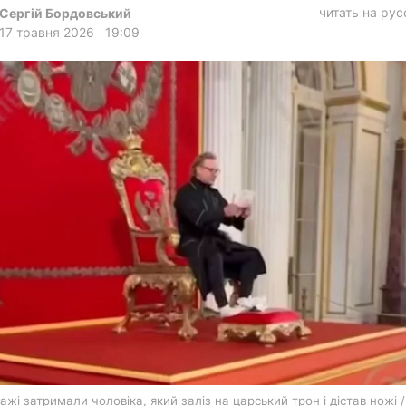
харків
читать на ру
Сергій Бордовський
17 травня 2026
19:09
архів
gambling
ажі затримали чоловіка, який заліз на царський трон і дістав ножі /