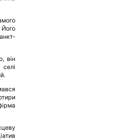
амого
 Його
анкт-
, він
 селі
й.
ався
отири
-фірма
сцеву
ціатив