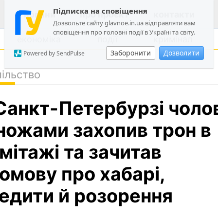
Підписка на сповіщення
новини
про проєкт
контакти
Дозвольте сайту glavnoe.in.ua відправляти вам
сповіщення про головні події в Україні та світу.
економіка
події
кримінал
Заборонити
Дозволити
Powered by SendPulse
ільство
політика
Санкт-Петербурзі чоло
суспільство
економіка
 ножами захопив трон в
події
мітажі та зачитав
кримінал
омову про хабарі,
техно
спорт
едити й розорення
лонгріди