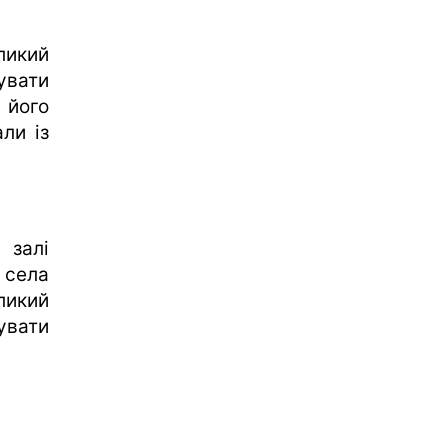
икий
увати
 його
ли із
 залі
 села
ликий
увати