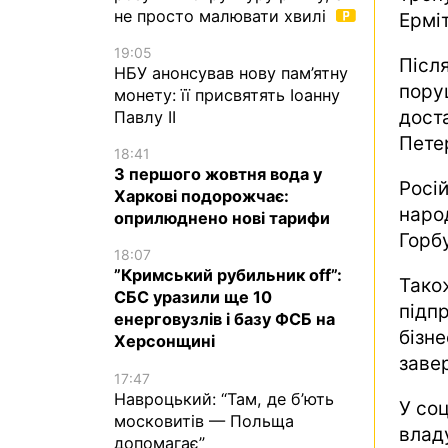
не просто малювати хвилі
Ермі
19:05
Післ
НБУ анонсував нову пам’ятну
пору
монету: її присвятять Іоанну
дост
Павлу II
Пете
18:41
З першого жовтня вода у
Росі
Харкові подорожчає:
наро
оприлюднено нові тарифи
Горб
18:07
”Кримський рубильник off”:
Так
СБС уразили ще 10
підп
енерговузлів і базу ФСБ на
бізне
Херсонщині
завер
17:47
Навроцький: “Там, де б’ють
У со
московитів — Польща
владу
допомагає”