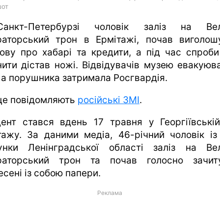
шот
анкт-Петербурзі чоловік заліз на Вел
раторський трон в Ермітажі, почав виголош
ову про хабарі та кредити, а під час спроби
нити дістав ножі. Відвідувачів музею евакуюва
, а порушника затримала Росгвардія.
це повідомляють
російські ЗМІ
.
дент стався вдень 17 травня у Георгіївській
тажу. За даними медіа, 46-річний чоловік із
унки Ленінградської області заліз на Ве
раторський трон та почав голосно зачит
сені із собою папери.
Реклама