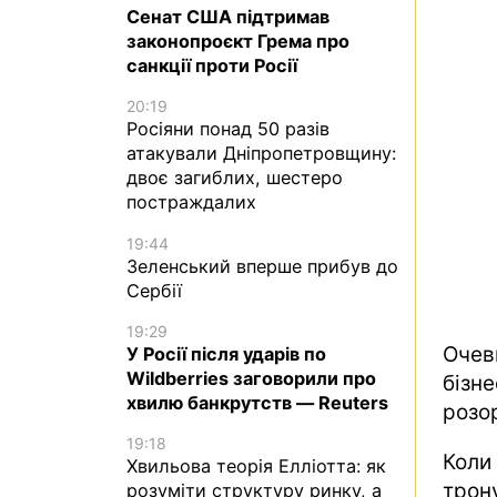
Сенат США підтримав
законопроєкт Грема про
санкції проти Росії
20:19
Росіяни понад 50 разів
атакували Дніпропетровщину:
двоє загиблих, шестеро
постраждалих
19:44
Зеленський вперше прибув до
Сербії
19:29
Оче
У Росії після ударів по
Wildberries заговорили про
бізн
хвилю банкрутств — Reuters
розо
19:18
Коли
Хвильова теорія Елліотта: як
трону
розуміти структуру ринку, а