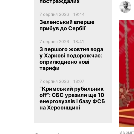
постраждалих
7 серпня 2026
19:44
Зеленський вперше
прибув до Сербії
7 серпня 2026
18:41
ua
ru
en
З першого жовтня вода
у Харкові подорожчає:
оприлюднено нові
тарифи
7 серпня 2026
18:07
”Кримський рубильник
off”: СБС уразили ще 10
енерговузлів і базу ФСБ
на Херсонщині
В Ерміт