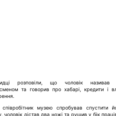
видці розповіли, що чоловік називав 
есменом та говорив про хабарі, кредити і в
рення.
 співробітник музею спробував спустити й
, чоловік дістав два ножі та рушив у бік прац