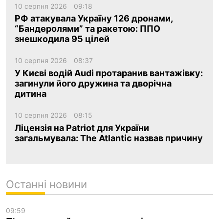
10 серпня 2026
09:18
РФ атакувала Україну 126 дронами,
“Бандеролями” та ракетою: ППО
знешкодила 95 цілей
10 серпня 2026
08:37
У Києві водій Audi протаранив вантажівку:
загинули його дружина та дворічна
дитина
10 серпня 2026
08:15
Ліцензія на Patriot для України
загальмувала: The Atlantic назвав причину
Останні новини
09:59