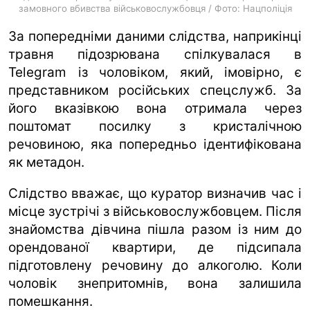
замовного вбивства військовослужбовця / Фото: Нацполіція
За попередніми даними слідства, наприкінці
травня підозрювана спілкувалася в
Telegram із чоловіком, який, імовірно, є
представником російських спецслужб. За
його вказівкою вона отримала через
поштомат посилку з кристалічною
речовиною, яка попередньо ідентифікована
як метадон.
Слідство вважає, що куратор визначив час і
місце зустрічі з військовослужбовцем. Після
знайомства дівчина пішла разом із ним до
орендованої квартири, де підсипала
підготовлену речовину до алкоголю. Коли
чоловік знепритомнів, вона залишила
помешкання.