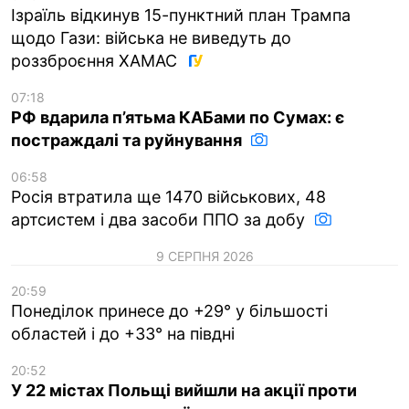
Ізраїль відкинув 15-пунктний план Трампа
щодо Гази: війська не виведуть до
роззброєння ХАМАС
07:18
РФ вдарила п’ятьма КАБами по Сумах: є
постраждалі та руйнування
06:58
Росія втратила ще 1470 військових, 48
артсистем і два засоби ППО за добу
9 СЕРПНЯ 2026
20:59
Понеділок принесе до +29° у більшості
областей і до +33° на півдні
20:52
У 22 містах Польщі вийшли на акції проти