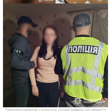
Підсипала наркотик у алкоголь: поліція заявила про викриття