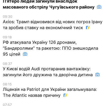
П’ятеро людей загинули внаслідок
масованого обстрілу Чугуївського району
09:30
Axios: Трамп відмовився від нових погроз Ірану
та зробив ставку на економічний тиск
09:18
РФ атакувала Україну 126 дронами,
“Бандеролями” та ракетою: ППО знешкодила
95 цілей
08:37
У Києві водій Audi протаранив вантажівку:
загинули його дружина та дворічна дитина
08:15
Ліцензія на Patriot для України загальмувала:
The Atlantic назвав причину
07:57