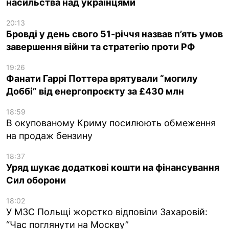
насильства над українцями
20:13
Бровді у день свого 51-річчя назвав п’ять умов
завершення війни та стратегію проти РФ
19:26
Фанати Гаррі Поттера врятували “могилу
Доббі” від енергопроєкту за £430 млн
18:59
В окупованому Криму посилюють обмеження
на продаж бензину
18:37
Уряд шукає додаткові кошти на фінансування
Сил оборони
18:02
У МЗС Польщі жорстко відповіли Захаровій:
“Час поглянути на Москву”