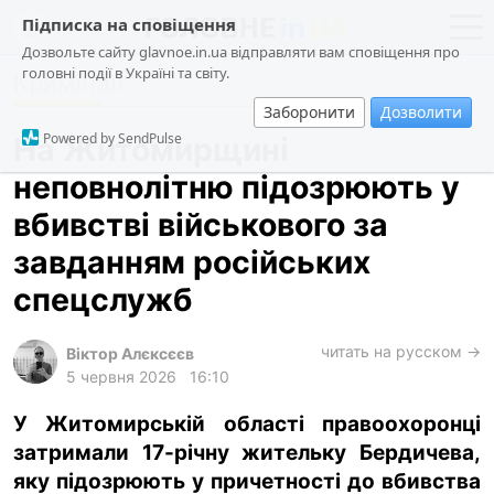
Підписка на сповіщення
Дозвольте сайту glavnoe.in.ua відправляти вам сповіщення про
головні події в Україні та світу.
Кримінал
новини
політика
Заборонити
Дозволити
про проєкт
суспільство
Powered by SendPulse
На Житомирщині
контакти
економіка
неповнолітню підозрюють у
події
вбивстві військового за
кримінал
завданням російських
техно
спецслужб
спорт
читать на русском →
Віктор Алєксєєв
лонгріди
5 червня 2026
16:10
харків
У Житомирській області правоохоронці
архів
затримали 17-річну жительку Бердичева,
gambling
яку підозрюють у причетності до вбивства