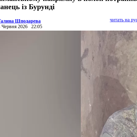
анець із Бурунді
читать на р
Галина Шподарева
8 Червня 2026
22:05