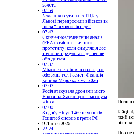
золота
07:59
Учасники сутички з ТЦК у
Львові перепросили військових
після “виховної бесіди”
07:43
Скінченноелементний аналіз
(FEA) замість фізичного
прототипу: коли симуляція дає
точніший результат і дешевше
обходиться
07:37
Мбаппе не забив пенальті, але
оформив гол і асист: Франція
вибила Марокко з ЧС-2026
07:07
Росія атакувала дронами місто
Валки на Харківщині: загинула
Полонен
жінка
07:00
Бійці п
За добу мінус 1460 окупантів:
який во
Генштаб оновив втрати РФ
обстави
9 Липня 2026
22:24
Про це 