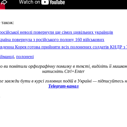
 також:
російської неволі повернули ще сімох цивільних українців
раїна повернула з російського полону 160 військових
вденна Корея готова прийняти всіх полонених солдатів КНДР з 
айманці
,
полонені
о ви помітили орфографічну помилку в тексті, виділіть її мишко
натисніть Ctrl+Enter
е завжди бути в курсі головних подій в Україні — підписуйтесь 
Telegram-канал
а