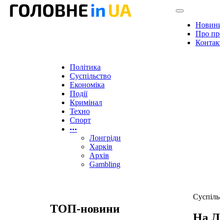
Новин
Про пр
Контак
Політика
Суспільство
Економіка
Події
Кримінал
Техно
Спорт
•••
Лонгріди
Харків
Архів
Gambling
Суспіль
ТОП-новини
На Л