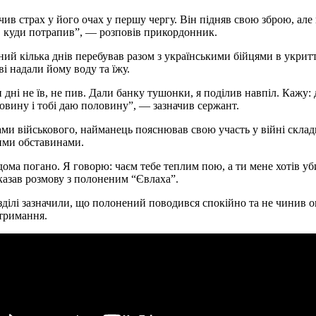
чив страх у його очах у першу чергу. Він підняв свою зброю, але
, куди потрапив”, — розповів прикордонник.
ий кілька днів перебував разом з українськими бійцями в укритт
ві надали йому воду та їжу.
 дні не їв, не пив. Дали банку тушонки, я поділив навпіл. Кажу: 
ловину і тобі даю половину”, — зазначив сержант.
ами військового, найманець пояснював свою участь у війні скла
ими обставинами.
дома погано. Я говорю: чаєм тебе теплим пою, а ти мене хотів у
азав розмову з полоненим “Євлаха”.
зділі зазначили, що полонений поводився спокійно та не чинив 
атримання.