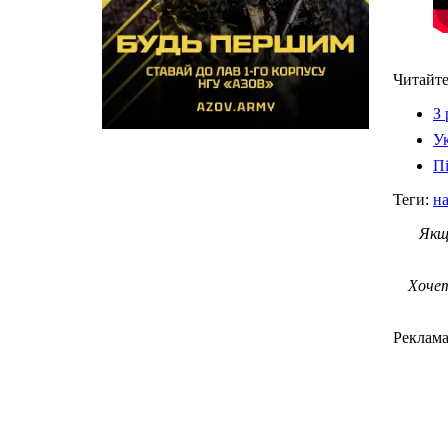
Читайте
З 
Ук
Пі
Теги:
н
Якщ
Хочет
Реклам