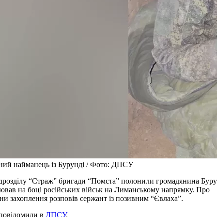
ий найманець із Бурунді / Фото: ДПСУ
ідрозділу “Страж” бригади “Помста” полонили громадянина Буру
ював на боці російських військ на Лиманському напрямку. Про
ни захоплення розповів сержант із позивним “Євлаха”.
повідомили в
ДПСУ
.