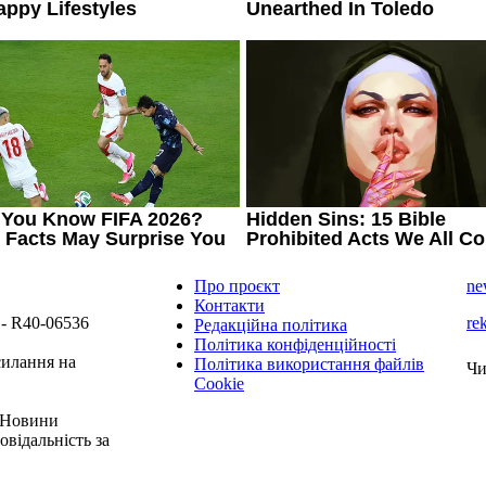
Про проєкт
ne
Контакти
 - R40-06536
re
Редакційна політика
Політика конфіденційності
силання на
Політика використання файлів
Чи
Cookie
 "Новини
овідальність за