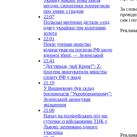
Україну накриє нова хвиля
негоди: синоптики попередили
За слов
про зливи з градом
провідн
22:07
сам і п
Польські митники дістали з-під
одягу українки три кілограми
Реклам
золота
22:01
Пекін уперше жорстко
відреагував на погрози РФ щодо
ядерної зброї, — Зеленський
21:41
“Дегтярьов, чий Крим?”: Z-
блогери звинуватили міністра
спорту РФ у зраді
21:19
У Вишневому був склад
боєприпасів “Укроборонпрому”:
Зеленський анонсував
звільнення
21:00
Напад на поліцейських під час
сутички із військовими ТЦК у
Львові: затримано одного
учасника
Реклам