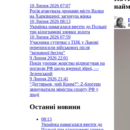
найм
10 Липня 2026
07:07
Росія атакувала дронами місто Валки
на Харківщині: загинула жінка
10 Липня 2026
08:13
Українка намагалася ввезти до Польщі
три кілограмові зливки золота
10 Липня 2026
07:59
Учасники сутички з ТЦК у Львові
перепросили військових після
“виховної бесіди”
9 Липня 2026
22:01
Пекін уперше жорстко відреагував на
погрози РФ щодо ядерної зброї, —
Зеленський
9 Липня 2026
21:41
“Дегтярьов, чий Крим?”: Z-блогери
звинуватили міністра спорту РФ у
зраді
Останні новини
08:13
Українка намагалася ввезти до
Польщі три кілограмові зливки