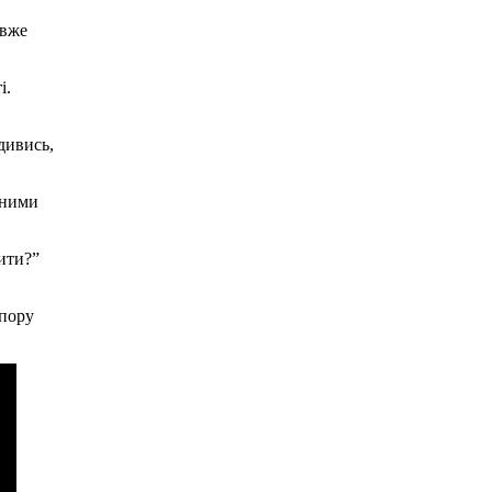
 вже
і.
дивись,
дними
бити?”
опору