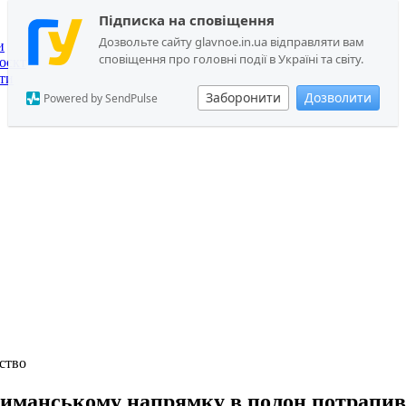
Підписка на сповіщення
Дозвольте сайту glavnoe.in.ua відправляти вам
и
сповіщення про головні події в Україні та світу.
оєкт
ти
Заборонити
Дозволити
Powered by SendPulse
ство
иманському напрямку в полон потрапив