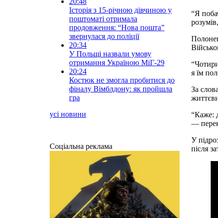
20:48
Історія з 15-річною дівчиною у
“Я поба
поштоматі отримала
розумів
продовження: “Нова пошта”
звернулася до поліції
Полонен
20:34
Військо
У Польщі назвали умову
отримання Україною МіГ-29
“Чотири
20:24
я їм по
Костюк не змогла пробитися до
фіналу Вімблдону: як пройшла
За слов
гра
життєв
усі новини
“Каже: 
— перек
У підро
Соціальна реклама
після з