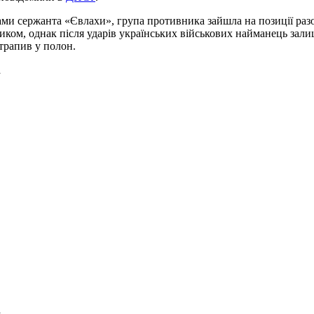
ами сержанта «Євлахи», група противника зайшла на позиції разо
иком, однак після ударів українських військових найманець зал
отрапив у полон.
а
а