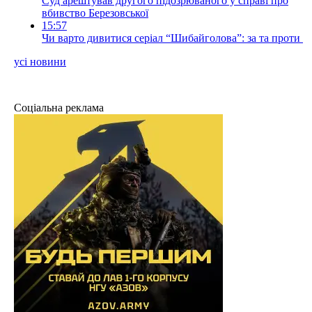
Суд арештував другого підозрюваного у справі про
вбивство Березовської
15:57
Чи варто дивитися серіал “Шибайголова”: за та проти
усі новини
Соціальна реклама