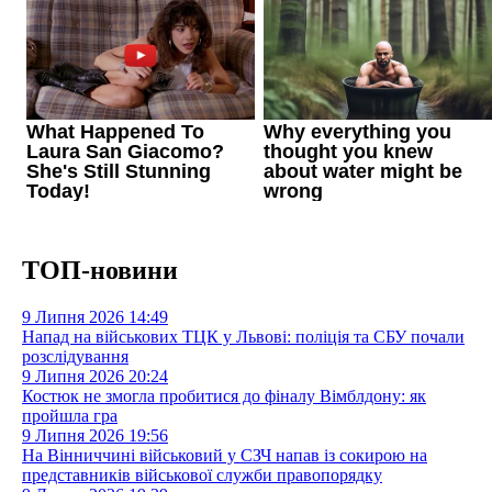
ТОП-новини
9 Липня 2026
14:49
Напад на військових ТЦК у Львові: поліція та СБУ почали
розслідування
9 Липня 2026
20:24
Костюк не змогла пробитися до фіналу Вімблдону: як
пройшла гра
9 Липня 2026
19:56
На Вінниччині військовий у СЗЧ напав із сокирою на
представників військової служби правопорядку