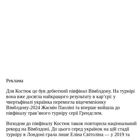
Реклама
Для Костюк це був дебютний півфінал Вімблдону. На турнірі
вона вже досягла найкращого результату в кар’єрі: у
чвертьфіналі українка перемогла віцечемпіонку
Вімблдону-2024 Жасмін Паоліні та вперше вийшла до
півфіналу трав’яного турніру серії Грендслем.
Виходом до півфіналу Костюк також повторила національний
рекорд на Вімблдоні. До цього серед українок на цій стадії
турніру в Лондоні грала лише Еліна Світоліна — у 2019 та