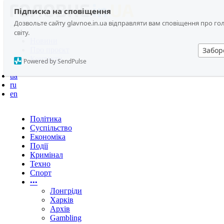
Підписка на сповіщення
Дозвольте сайту glavnoe.in.ua відправляти вам сповіщення про голо
світу.
Новини
Про проєкт
Забор
Контакти
Powered by SendPulse
ua
ru
en
Політика
Суспільство
Економіка
Події
Кримінал
Техно
Спорт
•••
Лонгріди
Харків
Архів
Gambling