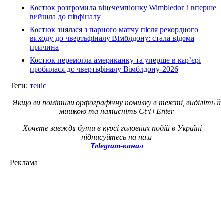
Костюк розгромила віцечемпіонку Wimbledon і вперше
вийшла до півфіналу
Костюк знялася з парного матчу після рекордного
виходу до чвертьфіналу Вімблдону: стала відома
причина
Костюк перемогла американку та уперше в кар’єрі
пробилася до чвертьфіналу Вімблдону-2026
Теги:
теніс
Якщо ви помітили орфографічну помилку в тексті, виділіть її
мишкою та натисніть Ctrl+Enter
Хочете завжди бути в курсі головних подій в Україні —
підписуйтесь на наш
Telegram-канал
Реклама