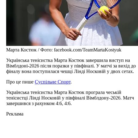
Марта Костюк / Фото: facebook.com/TeamMartaKostyuk
Українська тенісистка Марта Костюк завершила виступ на
Вімблдоні-2026 після поразки у півфіналі. У матчі за вихід до
фіналу вона поступилася чешці Лінді Носковій у двох сетах.
Про це пише
Суспільне Спорт
.
Українська тенісистка Марта Костюк програла чеській
тенісистці Лінді Носковій у півфіналі Вімблдону-2026. Матч
завершився з рахунком 4:6, 4:6.
Реклама