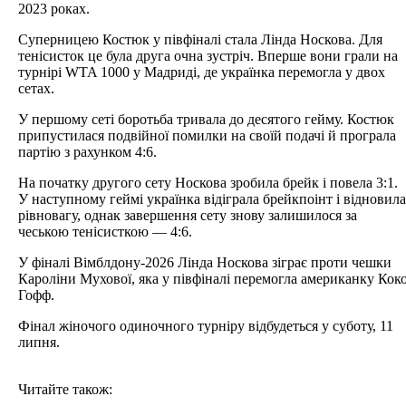
2023 роках.
Суперницею Костюк у півфіналі стала Лінда Носкова. Для
тенісисток це була друга очна зустріч. Вперше вони грали на
турнірі WTA 1000 у Мадриді, де українка перемогла у двох
сетах.
У першому сеті боротьба тривала до десятого гейму. Костюк
припустилася подвійної помилки на своїй подачі й програла
партію з рахунком 4:6.
На початку другого сету Носкова зробила брейк і повела 3:1.
У наступному геймі українка відіграла брейкпоінт і відновила
рівновагу, однак завершення сету знову залишилося за
чеською тенісисткою — 4:6.
У фіналі Вімблдону-2026 Лінда Носкова зіграє проти чешки
Кароліни Мухової, яка у півфіналі перемогла американку Кок
Гофф.
Фінал жіночого одиночного турніру відбудеться у суботу, 11
липня.
Читайте також: