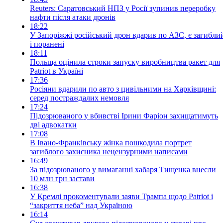
Reuters: Саратовський НПЗ у Росії зупинив переробку
нафти після атаки дронів
18:22
У Запоріжжі російський дрон вдарив по АЗС, є загибли
і поранені
18:11
Польща оцінила строки запуску виробництва ракет для
Patriot в Україні
17:36
Росіяни вдарили по авто з цивільними на Харківщині:
серед постраждалих немовля
17:24
Підозрюваного у вбивстві Ірини Фаріон захищатимуть
дві адвокатки
17:08
В Івано-Франківську жінка пошкодила портрет
загиблого захисника нецензурними написами
16:49
За підозрюваного у вимаганні хабаря Тищенка внесли
10 млн грн застави
16:38
У Кремлі прокоментували заяви Трампа щодо Patriot і
“закриття неба” над Україною
16:14