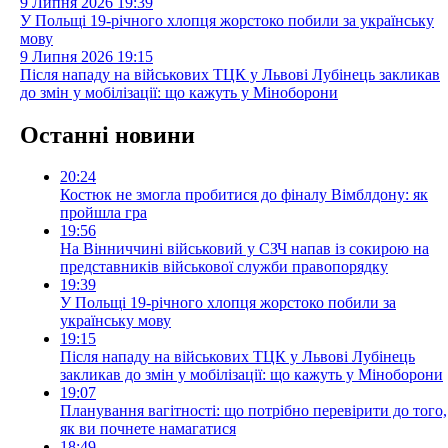
9 Липня 2026
19:39
У Польщі 19-річного хлопця жорстоко побили за українську
мову
9 Липня 2026
19:15
Після нападу на військових ТЦК у Львові Лубінець закликав
до змін у мобілізації: що кажуть у Міноборони
Останні новини
20:24
Костюк не змогла пробитися до фіналу Вімблдону: як
пройшла гра
19:56
На Вінниччині військовий у СЗЧ напав із сокирою на
представників військової служби правопорядку
19:39
У Польщі 19-річного хлопця жорстоко побили за
українську мову
19:15
Після нападу на військових ТЦК у Львові Лубінець
закликав до змін у мобілізації: що кажуть у Міноборони
19:07
Планування вагітності: що потрібно перевірити до того,
як ви почнете намагатися
18:49