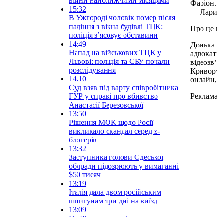
війни найближчими місяцями
Фаріон.
15:32
— Ларис
В Ужгороді чоловік помер після
падіння з вікна будівлі ТЦК:
Про це
поліція з’ясовує обставини
14:49
Донька 
Напад на військових ТЦК у
адвокат
Львові: поліція та СБУ почали
відеозв
розслідування
Кривору
14:10
онлайн,
Суд взяв під варту співробітника
ГУР у справі про вбивство
Реклам
Анастасії Березовської
13:50
Рішення МОК щодо Росії
викликало скандал серед z-
блогерів
13:32
Заступника голови Одеської
облради підозрюють у вимаганні
$50 тисяч
13:19
Італія дала двом російським
шпигунам три дні на виїзд
13:09