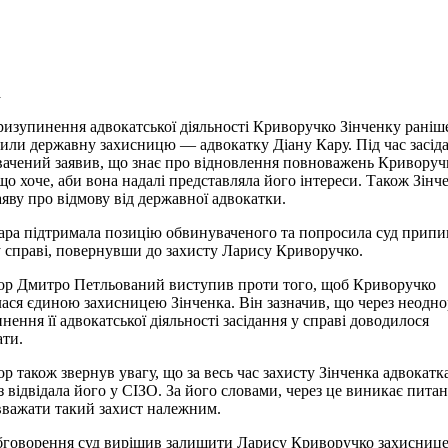
а
ризупинення адвокатської діяльності Криворучко Зінченку раніш
или державну захисницю — адвокатку Діану Кару. Під час засід
ачений заявив, що знає про відновлення повноважень Криворучк
 що хоче, аби вона надалі представляла його інтереси. Також Зінч
аяву про відмову від державної адвокатки.
ара підтримала позицію обвинуваченого та попросила суд припин
у справі, повернувши до захисту Ларису Криворучко.
р Дмитро Петльований виступив проти того, щоб Криворучко
ася єдиною захисницею Зінченка. Він зазначив, що через неодно
нення її адвокатської діяльності засідання у справі доводилося
ати.
р також звернув увагу, що за весь час захисту Зінченка адвокатк
з відвідала його у СІЗО. За його словами, через це виникає питан
важати такий захист належним.
бговорення суд вирішив залишити Ларису Криворучко захисниц