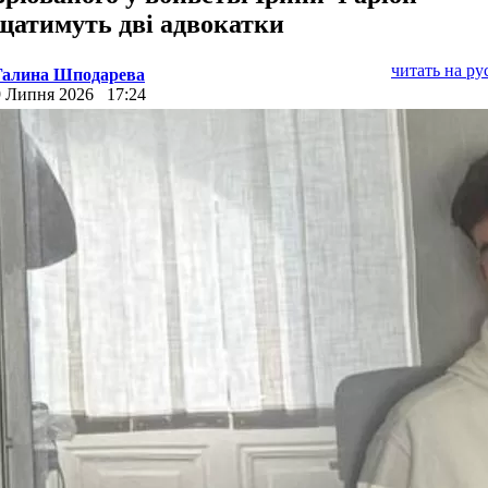
щатимуть дві адвокатки
читать на р
Галина Шподарева
9 Липня 2026
17:24