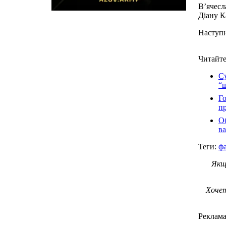
В’ячесл
Діану К
Наступн
Читайте
Су
“ш
Го
п
О
ва
Теги:
ф
Якщ
Хочет
Реклам