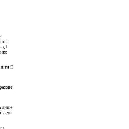
е
ання
о, і
енко
ити її
разове
а лише
ня, чи
ею