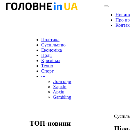
Новин
Про пр
Контак
Політика
Суспільство
Економіка
Події
Кримінал
Техно
Спорт
•••
Лонгріди
Харків
Архів
Gambling
Суспіль
ТОП-новини
Підо