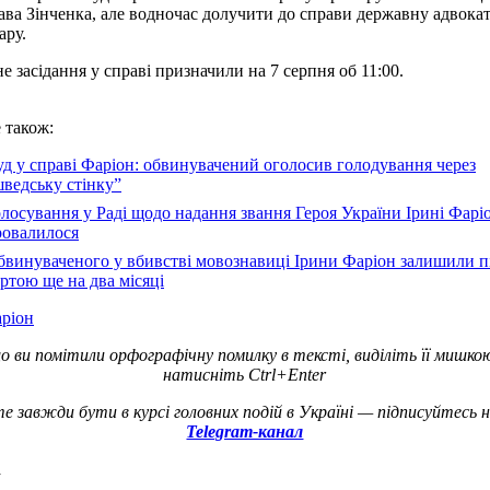
ава Зінченка, але водночас долучити до справи державну адвока
ару.
е засідання у справі призначили на 7 серпня об 11:00.
 також:
д у справі Фаріон: обвинувачений оголосив голодування через
ведську стінку”
лосування у Раді щодо надання звання Героя України Ірині Фарі
ровалилося
бвинуваченого у вбивстві мовознавиці Ірини Фаріон залишили п
ртою ще на два місяці
аріон
о ви помітили орфографічну помилку в тексті, виділіть її мишко
натисніть Ctrl+Enter
е завжди бути в курсі головних подій в Україні — підписуйтесь 
Telegram-канал
а