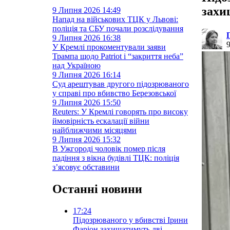
захи
9 Липня 2026
14:49
Напад на військових ТЦК у Львові:
поліція та СБУ почали розслідування
9 Липня 2026
16:38
У Кремлі прокоментували заяви
Трампа щодо Patriot і “закриття неба”
над Україною
9 Липня 2026
16:14
Суд арештував другого підозрюваного
у справі про вбивство Березовської
9 Липня 2026
15:50
Reuters: У Кремлі говорять про високу
ймовірність ескалації війни
найближчими місяцями
9 Липня 2026
15:32
В Ужгороді чоловік помер після
падіння з вікна будівлі ТЦК: поліція
з’ясовує обставини
Останні новини
17:24
Підозрюваного у вбивстві Ірини
Фаріон захищатимуть дві