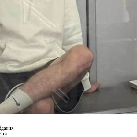
сідання
рини