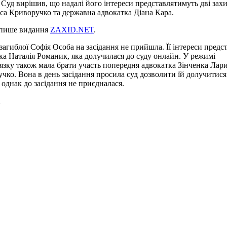
 Суд вирішив, що надалі його інтереси представлятимуть дві зах
а Криворучко та державна адвокатка Діана Кара.
 пише видання
ZAXID.NET
.
загиблої Софія Особа на засідання не прийшла. Її інтереси предс
ка Наталія Романик, яка долучилася до суду онлайн. У режимі
’язку також мала брати участь попередня адвокатка Зінченка Лар
чко. Вона в день засідання просила суд дозволити їй долучитися
 однак до засідання не приєдналася.
а