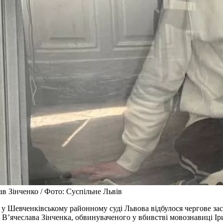
ав Зінченко / Фото: Суспільне Львів
 у Шевченківському районному суді Львова відбулося чергове за
і В’ячеслава Зінченка, обвинуваченого у вбивстві мовознавиці І