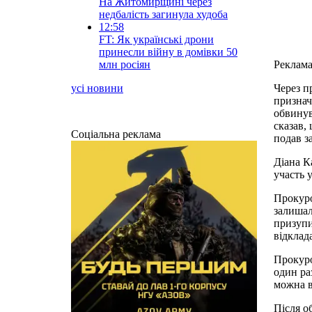
На Житомирщині через
недбалість загинула худоба
12:58
FT: Як українські дрони
принесли війну в домівки 50
млн росіян
Реклам
усі новини
Через п
признач
обвинув
сказав,
Соціальна реклама
подав з
Діана К
участь 
Прокуро
залишал
призупи
відклад
Прокуро
один ра
можна в
Після о