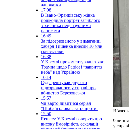
адвокатки
17:08
В Івано-Франківську жінка
пошкодила портрет загиблого
захисника нецензурними
написами
16:49
За підозрюваного у вимаганні
хабаря Тищенка внесли 10 млн
грн застави
16:38
У Кремлі прокоментували заяви
Трампа щодо Patriot і “закриття
неба” над Україною
16:14
Суд арештував другого
підозрюваного у справі про
вбивство Березовської
15:57
Чи варто дивитися серіал
“Шибайголова”: за та проти
В’ячесл
15:50
Reuters: У Кремлі говорять про
9 липня
високу ймовірність ескалації
у справ