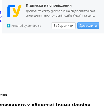
Підписка на сповіщення
Дозвольте сайту glavnoe.in.ua відправляти вам
и
сповіщення про головні події в Україні та світу.
оєкт
ти
Заборонити
Дозволити
Powered by SendPulse
ство
зрюваного у вбивстві Ірини Фаріон