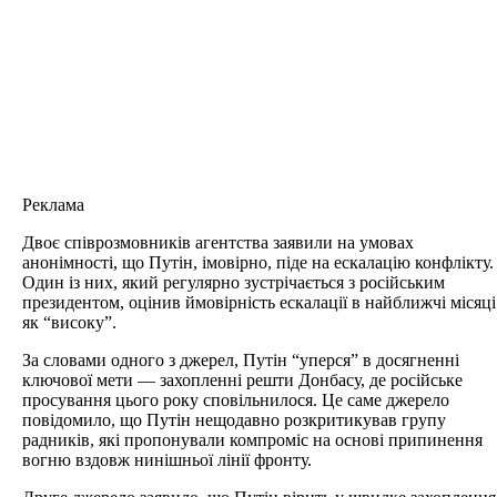
Реклама
Двоє співрозмовників агентства заявили на умовах
анонімності, що Путін, імовірно, піде на ескалацію конфлікту.
Один із них, який регулярно зустрічається з російським
президентом, оцінив ймовірність ескалації в найближчі місяці
як “високу”.
За словами одного з джерел, Путін “уперся” в досягненні
ключової мети — захопленні решти Донбасу, де російське
просування цього року сповільнилося. Це саме джерело
повідомило, що Путін нещодавно розкритикував групу
радників, які пропонували компроміс на основі припинення
вогню вздовж нинішньої лінії фронту.