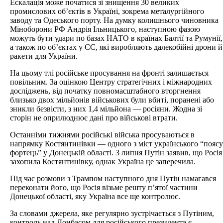
Ескалація може початися зі знищення 30 великих
промислових об’єктів в Україні, зокрема металургійного
заводу та Одеського порту. На думку колишнього чиновника
Міноборони РФ Андрія Ільницького, наступною фазою
можуть бути удари по базах НАТО в країнах Балтії та Румунії,
а також по об’єктах у ЄС, які виробляють далекобійні дрони й
ракети для України.
На цьому тлі російське просування на фронті залишається
повільним. За оцінкою Центру стратегічних і міжнародних
досліджень, від початку повномасштабного вторгнення
близько двох мільйонів військових були вбиті, поранені або
зникли безвісти, з них 1,4 мільйона — росіяни. Жодна зі
сторін не оприлюднює дані про військові втрати.
Останніми тижнями російські війська просуваються в
напрямку Костянтинівки — одного з міст українського “поясу
фортець” у Донецькій області. 3 липня Путін заявив, що Росія
захопила Костянтинівку, однак Україна це заперечила.
Під час розмови з Трампом наступного дня Путін намагався
переконати його, що Росія візьме решту п’ятої частини
Донецької області, яку Україна все ще контролює.
За словами джерела, яке регулярно зустрічається з Путіним,
контроль над Донбасом для російського президента є