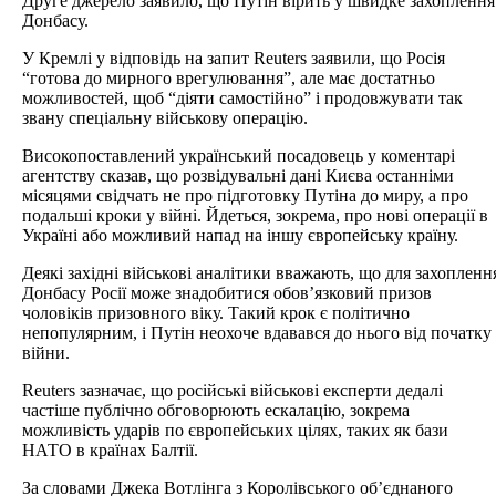
Друге джерело заявило, що Путін вірить у швидке захоплення
Донбасу.
У Кремлі у відповідь на запит Reuters заявили, що Росія
“готова до мирного врегулювання”, але має достатньо
можливостей, щоб “діяти самостійно” і продовжувати так
звану спеціальну військову операцію.
Високопоставлений український посадовець у коментарі
агентству сказав, що розвідувальні дані Києва останніми
місяцями свідчать не про підготовку Путіна до миру, а про
подальші кроки у війні. Йдеться, зокрема, про нові операції в
Україні або можливий напад на іншу європейську країну.
Деякі західні військові аналітики вважають, що для захопленн
Донбасу Росії може знадобитися обов’язковий призов
чоловіків призовного віку. Такий крок є політично
непопулярним, і Путін неохоче вдавався до нього від початку
війни.
Reuters зазначає, що російські військові експерти дедалі
частіше публічно обговорюють ескалацію, зокрема
можливість ударів по європейських цілях, таких як бази
НАТО в країнах Балтії.
За словами Джека Вотлінга з Королівського об’єднаного