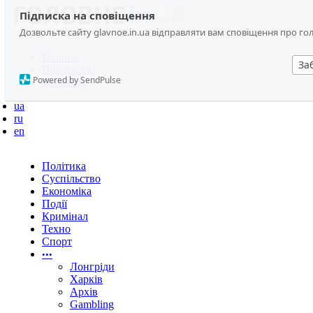
Підписка на сповіщення
Дозвольте сайту glavnoe.in.ua відправляти вам сповіщення про головн
Новини
За
Про проєкт
Powered by SendPulse
Контакти
ua
ru
en
Політика
Суспільство
Економіка
Події
Кримінал
Техно
Спорт
•••
Лонгріди
Харків
Архів
Gambling