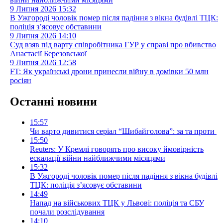
9 Липня 2026
15:32
В Ужгороді чоловік помер після падіння з вікна будівлі ТЦК:
поліція з’ясовує обставини
9 Липня 2026
14:10
Суд взяв під варту співробітника ГУР у справі про вбивство
Анастасії Березовської
9 Липня 2026
12:58
FT: Як українські дрони принесли війну в домівки 50 млн
росіян
Останні новини
15:57
Чи варто дивитися серіал “Шибайголова”: за та проти
15:50
Reuters: У Кремлі говорять про високу ймовірність
ескалації війни найближчими місяцями
15:32
В Ужгороді чоловік помер після падіння з вікна будівлі
ТЦК: поліція з’ясовує обставини
14:49
Напад на військових ТЦК у Львові: поліція та СБУ
почали розслідування
14:10