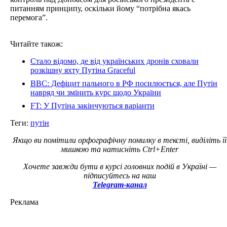
питанням принципу, оскільки йому “потрібна якась
перемога”.
Читайте також:
Стало відомо, де від українських дронів сховали
розкішну яхту Путіна Graceful
BBC: Дефіцит пального в РФ посилюється, але Путін
навряд чи змінить курс щодо України
FT: У Путіна закінчуються варіанти
Теги:
путін
Якщо ви помітили орфографічну помилку в тексті, виділіть її
мишкою та натисніть Ctrl+Enter
Хочете завжди бути в курсі головних подій в Україні —
підписуйтесь на наш
Telegram-канал
Реклама