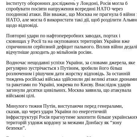
інституту оборонних досліджень у Лондоні, Росія могла б
спробувати посіяти напруження всередині НАТО через
поодинокі атаки. Він вважає, що Москва не прагнула б війни 
НАТО, але могла б використати такі дії, щоб розділити Альян
щодо відповіді.
Повторні удари по нафтопереробних заводах, портах і
сховищах у Росії та на окупованих територіях України вже
спричинили серйозний дефіцит пального. Вплив війни дедалі
відчутніше доходить до мільйонів росіян.
Водночас нещодавні успіхи України, за словами джерела, яке
регулярно зустрічається з Путіним, зробили його більш
розлюченим і рішучим дати жорстку відповідь. За останній
тиждень російські війська здійснили дві великі атаки дронами
та ракетами по Україні, зокрема по Києву. Внаслідок ударів
загинули десятки цивільних. Москва заявила, що атакувала
військові цілі.
Минулого тижня Путін, виступаючи перед генералами,
сказав, що через удари України по енергетичній
інфраструктурі Росія прагнутиме захопити більше українськи
територій уздовж кордону за межами Донбасу як “зону
безпеки”.