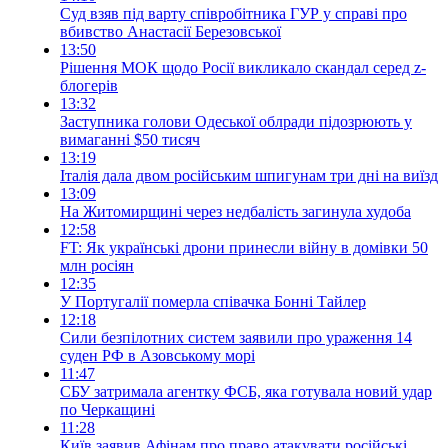
Суд взяв під варту співробітника ГУР у справі про
вбивство Анастасії Березовської
13:50
Рішення МОК щодо Росії викликало скандал серед z-
блогерів
13:32
Заступника голови Одеської облради підозрюють у
вимаганні $50 тисяч
13:19
Італія дала двом російським шпигунам три дні на виїзд
13:09
На Житомирщині через недбалість загинула худоба
12:58
FT: Як українські дрони принесли війну в домівки 50
млн росіян
12:35
У Португалії померла співачка Бонні Тайлер
12:18
Сили безпілотних систем заявили про ураження 14
суден РФ в Азовському морі
11:47
СБУ затримала агентку ФСБ, яка готувала новий удар
по Черкащині
11:28
Київ заявив Афінам про право атакувати російські