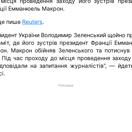
 місця проведення заходу його зустрів през
ції Емманюель Макрон.
це пише
Reuters
.
зидент України Володимир Зеленський щойно п
аміт, де його зустрів президент Франції Емма
он. Макрон обійняв Зеленського та потиснув
. Під час проходу до місця проведення заходу
ідповідали на запитання журналістів”, — йдет
і.
Реклама