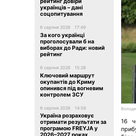
рейтинг довіри
українців – дані
соцопитування
6 серпня 2026
17:49
За кого українці
проголосували б на
ua
ru
en
виборах до Ради: новий
рейтинг
6 серпня 2026
15:28
Ключовий маршрут
окупантів до Криму
опинився під вогневим
контролем ЗСУ
6 серпня 2026
14:56
Володи
Україна розраховує
16 ч
отримати результати за
програмою FREYJA у
приб
2026–2027 роках