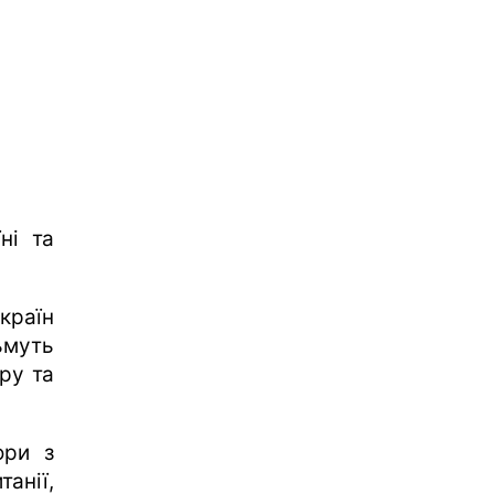
ні та
країн
ьмуть
ру та
ори з
анії,