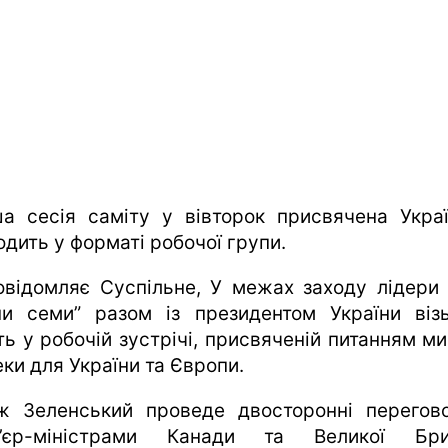
а сесія саміту у вівторок присвячена Украї
одить у форматі робочої групи.
овідомляє Суспільне, У межах заходу лідери 
пи семи” разом із президентом України віз
ть у робочій зустрічі, присвяченій питанням ми
ки для України та Європи.
ж Зеленський проведе двосторонні перегов
’єр-міністрами Канади та Великої Брит