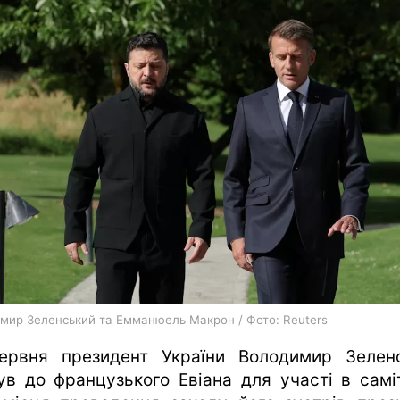
харків
архів
gambling
мир Зеленський та Емманюель Макрон / Фото: Reuters
ервня президент України Володимир Зелен
ув до французького Евіана для участі в саміт