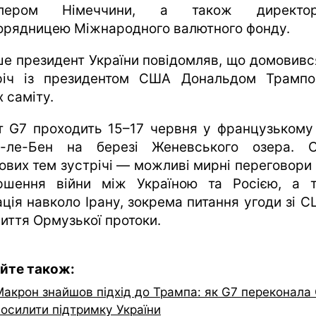
цлером Німеччини, а також директор
орядницею Міжнародного валютного фонду.
ше президент України повідомляв, що домовивс
річ із президентом США Дональдом Трамп
 саміту.
т G7 проходить 15–17 червня у французькому 
н-ле-Бен на березі Женевського озера. 
ових тем зустрічі — можливі мирні переговори
ршення війни між Україною та Росією, а 
ація навколо Ірану, зокрема питання угоди зі С
риття Ормузької протоки.
йте також:
Макрон знайшов підхід до Трампа: як G7 переконал
посилити підтримку України