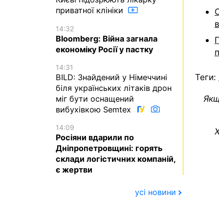
приватної клініки
в
14:32
Bloomberg: Війна загнала
економіку Росії у пастку
14:31
Теги:
BILD: Знайдений у Німеччині
біля українських літаків дрон
Якщ
міг бути оснащений
вибухівкою Semtex
14:09
Х
Росіяни вдарили по
Дніпропетровщині: горять
склади логістичних компаній,
є жертви
усі новини