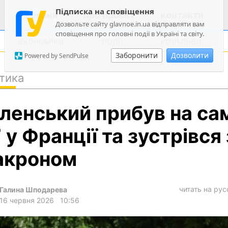
Підписка на сповіщення
новини
про проєкт
контакти
Дозвольте сайту glavnoe.in.ua відправляти вам
сповіщення про головні події в Україні та світу.
економіка
події
кримінал
Заборонити
Дозволити
Powered by SendPulse
тика
політика
ленський прибув на са
суспільство
економіка
 у Франції та зустрівся 
події
акроном
кримінал
техно
читать на ру
Галина Шподарева
спорт
16 червня 2026
10:56
лонгріди