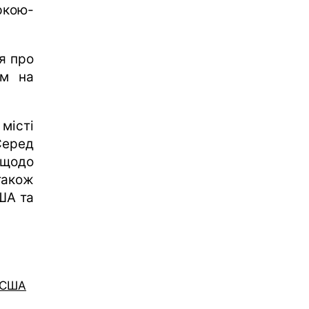
кою-
я про
ом на
місті
Серед
 щодо
також
ША та
а США