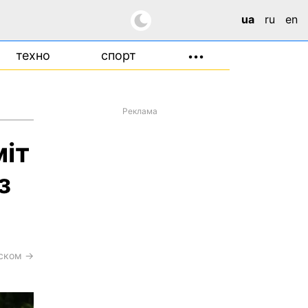
ua
ru
en
техно
спорт
•••
Реклама
міт
з
сском →