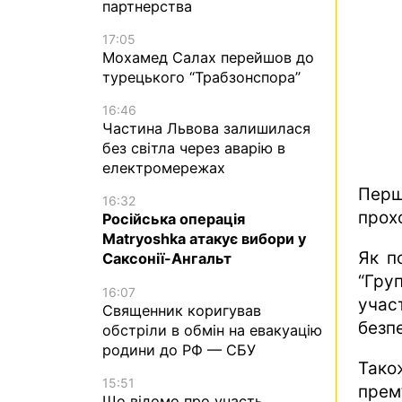
партнерства
17:05
Мохамед Салах перейшов до
турецького “Трабзонспора”
16:46
Частина Львова залишилася
без світла через аварію в
електромережах
Перш
16:32
прох
Російська операція
Matryoshka атакує вибори у
Як п
Саксонії-Ангальт
“Гру
16:07
учас
Священник коригував
безпе
обстріли в обмін на евакуацію
родини до РФ — СБУ
Тако
15:51
прем
Що відомо про участь