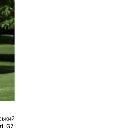
ський
і G7.