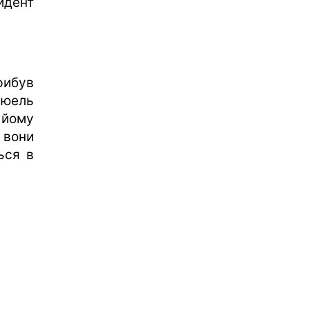
идент
рибув
нюель
 йому
 вони
ься в