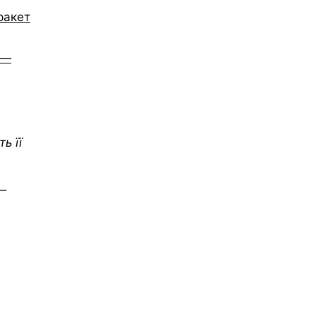
ракет
 —
ь її
 —