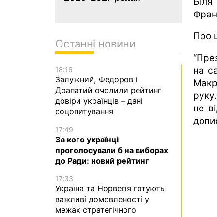
Біля
Фран
Про 
Останні новини
“Пре
на с
18:16
Залужний, Федоров і
Макр
Драпатий очолили рейтинг
руку
довіри українців – дані
не в
соцопитування
допис
17:49
За кого українці
проголосували б на виборах
до Ради: новий рейтинг
17:33
Україна та Норвегія готують
важливі домовленості у
межах стратегічного