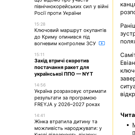
кан
північнокорейських сил у війні
розп
Росії проти України
15:28
Рані
Ключовий маршрут окупантів
зуст
до Криму опинився під
полях
вогневим контролем ЗСУ
Самі
15:11
Захід втричі скоротив
Евіа
постачання ракет для
ключ
української ППО — NYT
заве
14:56
ситу
Україна розраховує отримати
відк
результати за програмою
FREYJA у 2026–2027 роках
Чита
14:41
Жінка втратила дитину та
можливість народжувати: у
Києві підозрюють лікарку