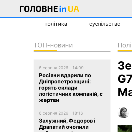
політика
суспільство
ТОП-новини
Полі
новини
Зе
про проєкт
6 серпня 2026
14:09
контакти
G7
Росіяни вдарили по
Дніпропетровщині:
горять склади
М
логістичних компаній, є
жертви
6 серпня 2026
18:16
Залужний, Федоров і
Драпатий очолили