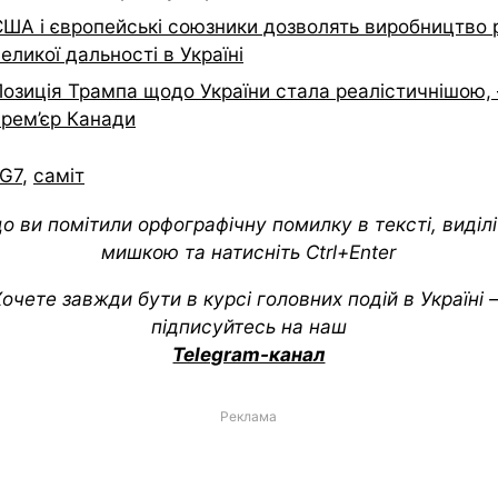
США і європейські союзники дозволять виробництво 
еликої дальності в Україні
Позиція Трампа щодо України стала реалістичнішою,
прем’єр Канади
G7
,
саміт
о ви помітили орфографічну помилку в тексті, виділіт
мишкою та натисніть Ctrl+Enter
очете завжди бути в курсі головних подій в Україні
підписуйтесь на наш
Telegram-канал
Реклама