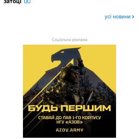
затоці
усі новини
Соціальна реклама