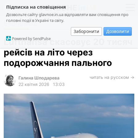
Підписка на сповіщення
Дозвольте сайту glavnoe.in.ua відправляти вам сповіщення про
головні події в Україні та світу.
Економіка
новини
політика
Заборонити
Дозволити
про проєкт
суспільство
Powered by SendPulse
Lufthansa скасовує 20 тисяч
контакти
економіка
рейсів на літо через
події
подорожчання пального
кримінал
техно
читать на русском →
Галина Шподарева
22 квітня 2026
13:03
спорт
лонгріди
харків
архів
gambling