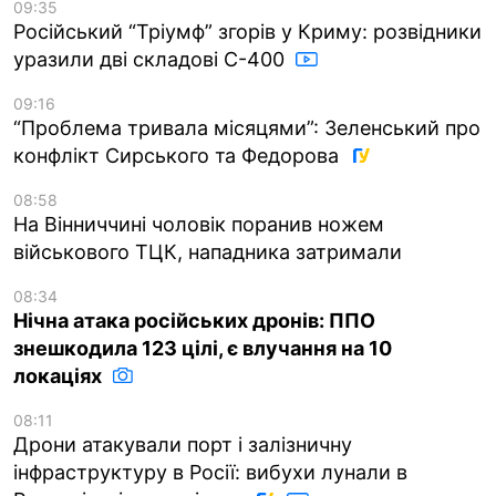
09:35
Російський “Тріумф” згорів у Криму: розвідники
уразили дві складові С-400
09:16
“Проблема тривала місяцями”: Зеленський про
конфлікт Сирського та Федорова
08:58
На Вінниччині чоловік поранив ножем
військового ТЦК, нападника затримали
08:34
Нічна атака російських дронів: ППО
знешкодила 123 цілі, є влучання на 10
локаціях
08:11
Дрони атакували порт і залізничну
інфраструктуру в Росії: вибухи лунали в