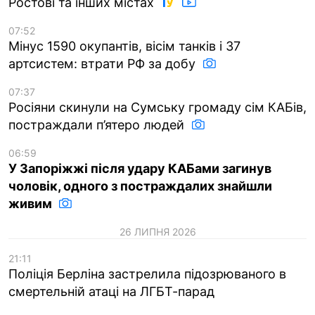
Ростові та інших містах
07:52
Мінус 1590 окупантів, вісім танків і 37
артсистем: втрати РФ за добу
07:37
Росіяни скинули на Сумську громаду сім КАБів,
постраждали п’ятеро людей
06:59
У Запоріжжі після удару КАБами загинув
чоловік, одного з постраждалих знайшли
живим
26 ЛИПНЯ 2026
21:11
Поліція Берліна застрелила підозрюваного в
смертельній атаці на ЛГБТ-парад