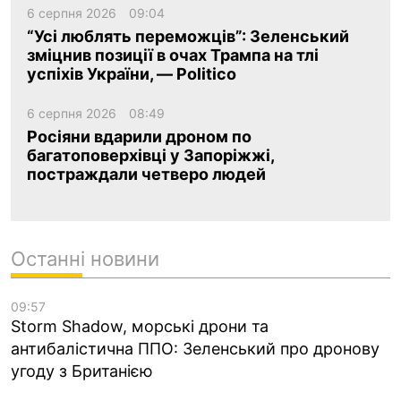
6 серпня 2026
09:04
“Усі люблять переможців”: Зеленський
зміцнив позиції в очах Трампа на тлі
успіхів України, — Politico
6 серпня 2026
08:49
Росіяни вдарили дроном по
багатоповерхівці у Запоріжжі,
постраждали четверо людей
Останні новини
09:57
Storm Shadow, морські дрони та
антибалістична ППО: Зеленський про дронову
угоду з Британією