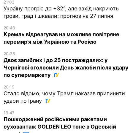
21:03
Україну прогріє до +32°, але захід накриють
грози, град і шквали: прогноз на 27 липня
20:48
Кремль відреагував на можливе повітряне
перемир’я між Україною та Росією
20:38
Двоє загиблих і до 25 постраждалих: у
Чернігові оголосили День жалоби після удару
по супермаркету
20:19
Стало відомо, чому Трамп наказав припинити
удари по Ірану
19:47
Пошкоджений російськими ракетами
суховантаж GOLDEN LEO тоне в Одеській