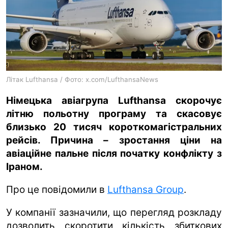
ua
ru
en
Літак Lufthansa / Фото: x.com/LufthansaNews
Німецька авіагрупа Lufthansa скорочує
літню польотну програму та скасовує
близько 20 тисяч короткомагістральних
рейсів. Причина – зростання ціни на
авіаційне пальне після початку конфлікту з
Іраном.
Про це повідомили в
Lufthansa Group
.
У компанії зазначили, що перегляд розкладу
дозволить скоротити кількість збиткових