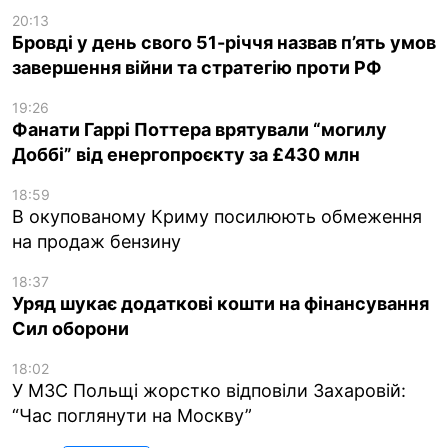
20:13
Бровді у день свого 51-річчя назвав п’ять умов
завершення війни та стратегію проти РФ
19:26
Фанати Гаррі Поттера врятували “могилу
Доббі” від енергопроєкту за £430 млн
18:59
В окупованому Криму посилюють обмеження
на продаж бензину
18:37
Уряд шукає додаткові кошти на фінансування
Сил оборони
18:02
У МЗС Польщі жорстко відповіли Захаровій:
“Час поглянути на Москву”