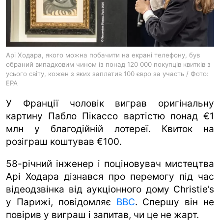
ua
ru
en
Арі Ходара, якого можна побачити на екрані телефону, був
обраний випадковим чином із понад 120 000 покупців квитків з
усього світу, кожен з яких заплатив 100 євро за участь / Фото:
EPA
У Франції чоловік виграв оригінальну
картину Пабло Пікассо вартістю понад €1
млн у благодійній лотереї. Квиток на
розіграш коштував €100.
58-річний інженер і поціновувач мистецтва
Арі Ходара дізнався про перемогу під час
відеодзвінка від аукціонного дому Christie’s
у Парижі, повідомляє
BBC
. Спершу він не
повірив у виграш і запитав, чи це не жарт.