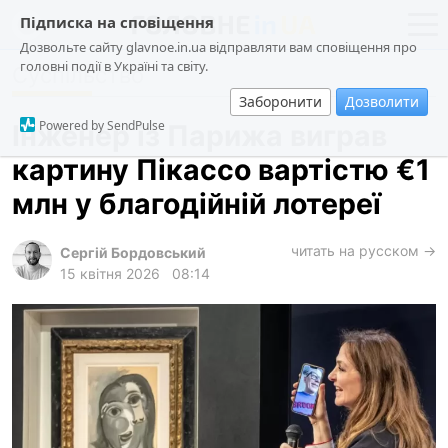
Підписка на сповіщення
Дозвольте сайту glavnoe.in.ua відправляти вам сповіщення про
головні події в Україні та світу.
Суспільство
новини
політика
Заборонити
Дозволити
про проєкт
суспільство
Powered by SendPulse
Інженер із Парижа виграв
контакти
економіка
картину Пікассо вартістю €1
події
млн у благодійній лотереї
кримінал
техно
читать на русском →
Сергій Бордовський
15 квітня 2026
08:14
спорт
лонгріди
харків
архів
gambling