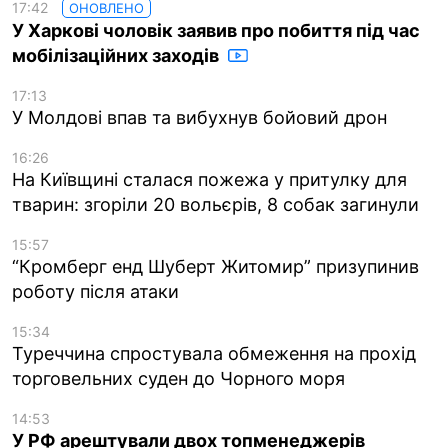
17:42
ОНОВЛЕНО
У Харкові чоловік заявив про побиття під час
мобілізаційних заходів
17:13
У Молдові впав та вибухнув бойовий дрон
16:26
На Київщині сталася пожежа у притулку для
тварин: згоріли 20 вольєрів, 8 собак загинули
15:57
“Кромберг енд Шуберт Житомир” призупинив
роботу після атаки
15:34
Туреччина спростувала обмеження на прохід
торговельних суден до Чорного моря
14:53
У РФ арештували двох топменеджерів