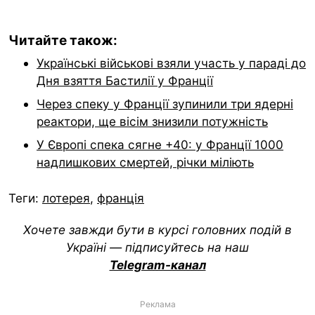
Читайте також:
Українські військові взяли участь у параді до
Дня взяття Бастилії у Франції
Через спеку у Франції зупинили три ядерні
реактори, ще вісім знизили потужність
У Європі спека сягне +40: у Франції 1000
надлишкових смертей, річки міліють
Теги:
лотерея
,
франція
Хочете завжди бути в курсі головних подій в
Україні — підписуйтесь на наш
Telegram-канал
Реклама