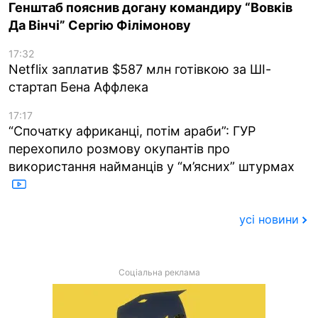
Генштаб пояснив догану командиру “Вовків
Да Вінчі” Сергію Філімонову
17:32
Netflix заплатив $587 млн готівкою за ШІ-
стартап Бена Аффлека
17:17
“Спочатку африканці, потім араби”: ГУР
перехопило розмову окупантів про
використання найманців у “м’ясних” штурмах
усі новини
Соціальна реклама