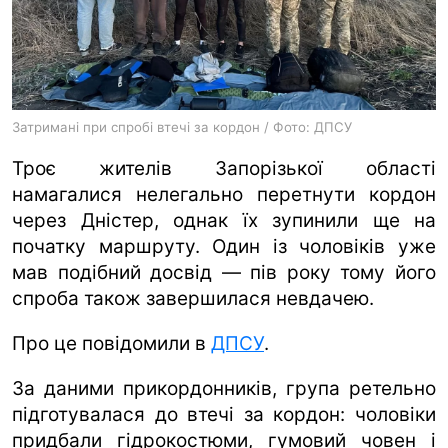
ua
ru
en
Затримані при спробі втечі за кордон / Фото: ДПСУ
Троє жителів Запорізької області
намагалися нелегально перетнути кордон
через Дністер, однак їх зупинили ще на
початку маршруту. Один із чоловіків уже
мав подібний досвід — пів року тому його
спроба також завершилася невдачею.
Про це повідомили в
ДПСУ
.
За даними прикордонників, група ретельно
підготувалася до втечі за кордон: чоловіки
придбали гідрокостюми, гумовий човен і