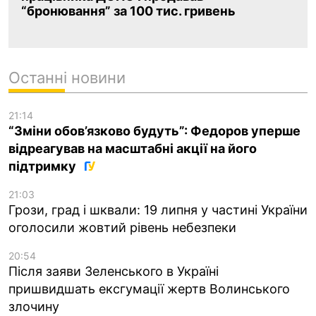
“бронювання” за 100 тис. гривень
Останні новини
21:14
“Зміни обов’язково будуть”: Федоров уперше
відреагував на масштабні акції на його
підтримку
21:03
Грози, град і шквали: 19 липня у частині України
оголосили жовтий рівень небезпеки
20:54
Після заяви Зеленського в Україні
пришвидшать ексгумації жертв Волинського
злочину