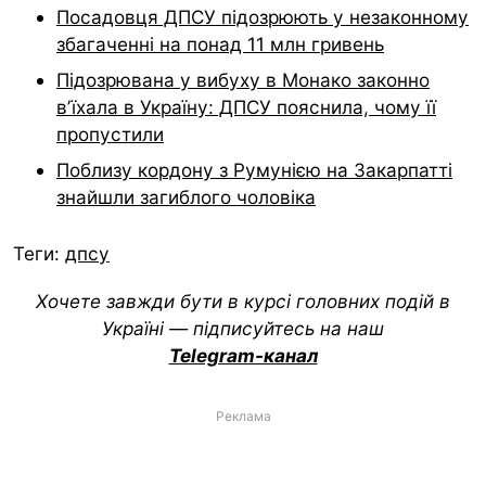
Посадовця ДПСУ підозрюють у незаконному
збагаченні на понад 11 млн гривень
Підозрювана у вибуху в Монако законно
вʼїхала в Україну: ДПСУ пояснила, чому її
пропустили
Поблизу кордону з Румунією на Закарпатті
знайшли загиблого чоловіка
Теги:
дпсу
Хочете завжди бути в курсі головних подій в
Україні — підписуйтесь на наш
Telegram-канал
Реклама