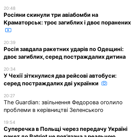
20:48
Росіяни скинули три авіабомби на
Краматорськ: троє загиблих і двоє поранених
20:39
Росія завдала ракетних ударів по Одещині:
двоє загиблих, серед постраждалих дитина
20:34
У Чехії зіткнулися два рейсові автобуси:
серед постраждалих дві українки
20:27
The Guardian: звільнення Федорова оголило
проблеми в керівництві Зеленського
19:54
Суперечка в Польщі через передачу Україні
ракет до Patriot не пов’язана з реальною