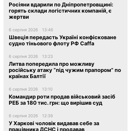
Росіяни вдарили по Дніпропетровщині:
горять склади логістичних компаній, є
жертви
6 серпня 2026
13:46
Швеція передасть Україні конфісковане
судно тіньового флоту РФ Caffa
6 серпня 2026
13:23
Литва попередила про можливу
російську атаку “під чужим прапором” по
країнах Балтії
6 серпня 2026
13:10
Командир роти продав військовий засіб
РЕБ за 180 тис. грн: що вирішив суд
6 серпня 2026
12:39
У Харкові чоловік видавав себе за
працівника ДСНС і продавав