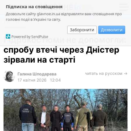
Підписка на сповіщення
Дозвольте сайту glavnoe.in.ua відправляти вам сповіщення про
головні події в Україні та світу.
Події
новини
політика
Заборонити
Дозволити
про проєкт
суспільство
Powered by SendPulse
Гідрокостюми не допомогли:
контакти
економіка
спробу втечі через Дністер
події
зірвали на старті
кримінал
техно
читать на русском →
Галина Шподарева
17 квітня 2026
12:04
спорт
лонгріди
харків
архів
gambling