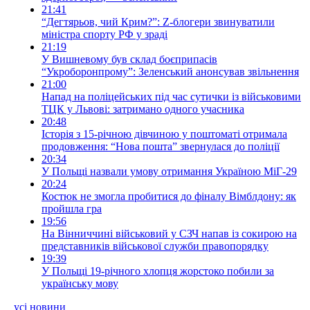
21:41
“Дегтярьов, чий Крим?”: Z-блогери звинуватили
міністра спорту РФ у зраді
21:19
У Вишневому був склад боєприпасів
“Укроборонпрому”: Зеленський анонсував звільнення
21:00
Напад на поліцейських під час сутички із військовими
ТЦК у Львові: затримано одного учасника
20:48
Історія з 15-річною дівчиною у поштоматі отримала
продовження: “Нова пошта” звернулася до поліції
20:34
У Польщі назвали умову отримання Україною МіГ-29
20:24
Костюк не змогла пробитися до фіналу Вімблдону: як
пройшла гра
19:56
На Вінниччині військовий у СЗЧ напав із сокирою на
представників військової служби правопорядку
19:39
У Польщі 19-річного хлопця жорстоко побили за
українську мову
усі новини