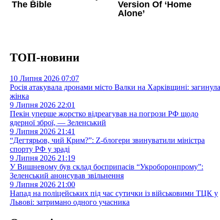
ТОП-новини
10 Липня 2026
07:07
Росія атакувала дронами місто Валки на Харківщині: загинул
жінка
9 Липня 2026
22:01
Пекін уперше жорстко відреагував на погрози РФ щодо
ядерної зброї, — Зеленський
9 Липня 2026
21:41
“Дегтярьов, чий Крим?”: Z-блогери звинуватили міністра
спорту РФ у зраді
9 Липня 2026
21:19
У Вишневому був склад боєприпасів “Укроборонпрому”:
Зеленський анонсував звільнення
9 Липня 2026
21:00
Напад на поліцейських під час сутички із військовими ТЦК у
Львові: затримано одного учасника