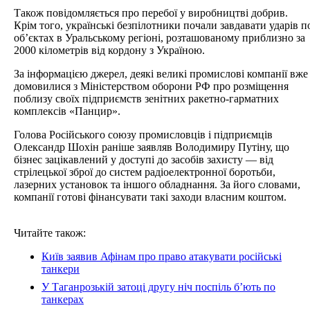
Також повідомляється про перебої у виробництві добрив.
Крім того, українські безпілотники почали завдавати ударів п
об’єктах в Уральському регіоні, розташованому приблизно за
2000 кілометрів від кордону з Україною.
За інформацією джерел, деякі великі промислові компанії вже
домовилися з Міністерством оборони РФ про розміщення
поблизу своїх підприємств зенітних ракетно-гарматних
комплексів «Панцир».
Голова Російського союзу промисловців і підприємців
Олександр Шохін раніше заявляв Володимиру Путіну, що
бізнес зацікавлений у доступі до засобів захисту — від
стрілецької зброї до систем радіоелектронної боротьби,
лазерних установок та іншого обладнання. За його словами,
компанії готові фінансувати такі заходи власним коштом.
Читайте також:
Київ заявив Афінам про право атакувати російські
танкери
У Таганрозькій затоці другу ніч поспіль бʼють по
танкерах