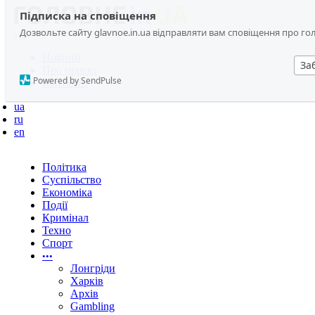
Підписка на сповіщення
Дозвольте сайту glavnoe.in.ua відправляти вам сповіщення про головн
Новини
За
Про проєкт
Powered by SendPulse
Контакти
ua
ru
en
Політика
Суспільство
Економіка
Події
Кримінал
Техно
Спорт
•••
Лонгріди
Харків
Архів
Gambling