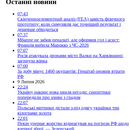
Останні новини
07:43
Скінченноелементний аналіз (FEA) замість фізичного
прототипу: коли симуляція дає точніший результат і
дешевше обходиться
07:37
Мбаппе не забив пенальті, але оформив гол і асист:
Франція вибила Марокко з ЧС-2026
07:07
Росія атакувала дронами місто Валки на Харківщині:
загинула жінка
07:00
За добу мінус 1460 окупантів: Генштаб оновив втрати
РФ
9 Липня 2026
22:24
Україну накриє нова хвиля негоди: синоптики
попередили про зливи з градом
22:07
Польські митники дістали з-під одягу українки три
кілограми золота
22:01
Пекін уперше жорстко відреагував на погрози РФ щодо
ядерної зброї, — Зеленський