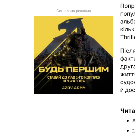
Попр
Соціальна реклама
попу
альб
кіль
Thril
Післ
факт
друг
житт
судов
й до
Чита