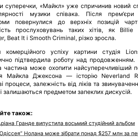
и суперечки, «Майкл» уже спричинив новий с
лярності музики співака. Після прем’єри
оми повернулися до верхніх позицій чарт
кість прослуховувань таких хітів, як Billie 
ler, Beat It і Smooth Criminal, різко зросла.
я комерційного успіху картини студія Lion
ично підтвердила роботу над продовженням.
а частина може охопити найсуперечливіший п
я Майкла Джексона — історію Neverland R
і процеси, залежність від ліків та звинуваченн
сі залишаються предметом запеклих дискусій.
йте також:
Аріана Гранде випустила восьмий студійний альбом
“Одіссея” Нолана може зібрати понад $257 млн за п