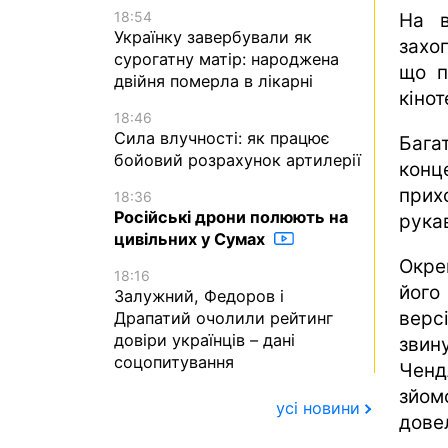
18:54
На в
Українку завербували як
захо
сурогатну матір: народжена
що п
двійня померла в лікарні
кіно
18:46
Сила влучності: як працює
Бага
бойовий розрахунок артилерії
конц
прих
18:36
Російські дрони полюють на
рука
цивільних у Сумах
Окре
18:16
його
Залужний, Федоров і
вер
Драпатий очолили рейтинг
довіри українців – дані
звин
соцопитування
Ченд
зйом
усі новини
дове