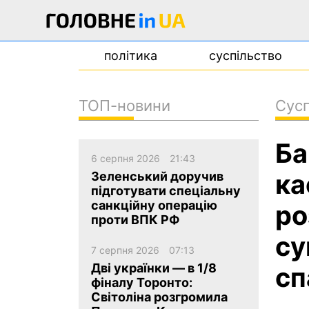
політика
суспільство
ТОП-новини
Сусп
новини
Ба
про проєкт
6 серпня 2026
21:43
контакти
ка
Зеленський доручив
підготувати спеціальну
санкційну операцію
ро
проти ВПК РФ
су
7 серпня 2026
07:13
Дві українки — в 1/8
сп
фіналу Торонто:
Світоліна розгромила