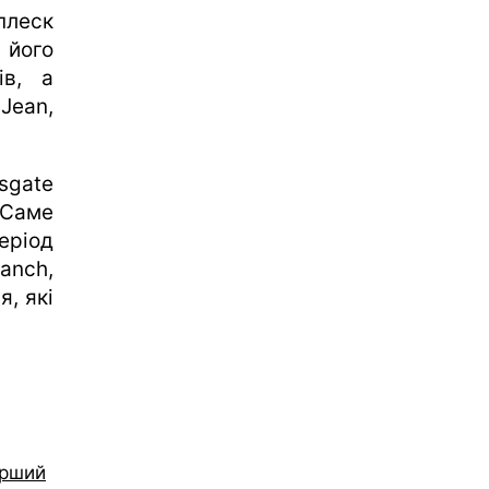
плеск
 його
ів, а
Jean,
sgate
 Саме
еріод
anch,
я, які
ерший