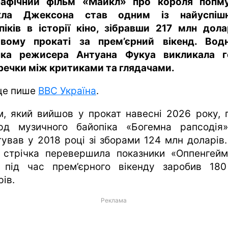
рафічний фільм «Майкл» про короля попм
кла Джексона став одним із найуспішн
піків в історії кіно, зібравши 217 млн дола
овому прокаті за прем’єрний вікенд. Вод
чка режисера Антуана Фукуа викликала г
речки між критиками та глядачами.
це пише
BBC Україна
.
м, який вийшов у прокат навесні 2026 року, 
рд музичного байопіка «Богемна рапсодія
тував у 2018 році зі зборами 124 млн доларів.
, стрічка перевершила показники «Оппенгейм
 під час прем’єрного вікенду заробив 18
ів.
Реклама