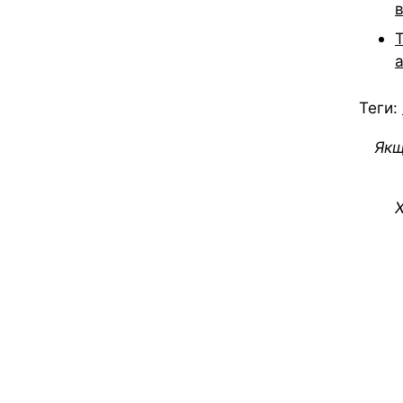
в
T
а
Теги:
Якщ
Х