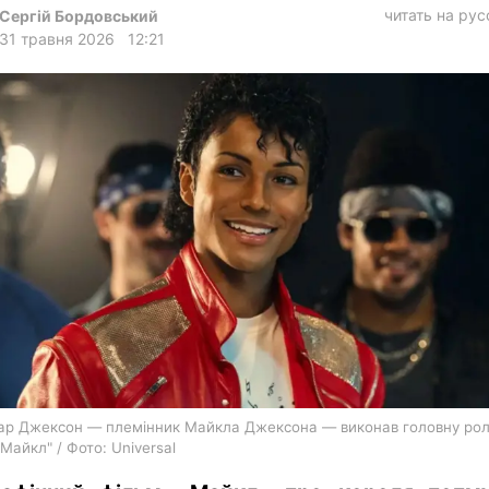
харків
читать на ру
Сергій Бордовський
31 травня 2026
12:21
архів
gambling
р Джексон — племінник Майкла Джексона — виконав головну рол
"Майкл" / Фото: Universal