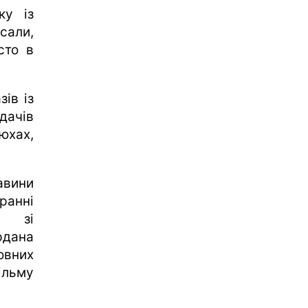
ку із
сали,
сто в
ів із
дачів
юхах,
авини
ранні
і зі
рдана
овних
ільму