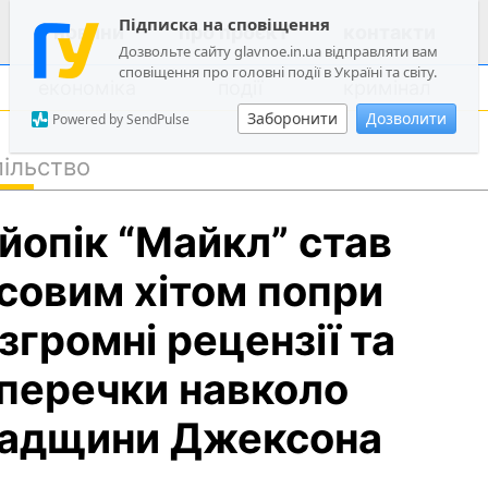
Підписка на сповіщення
новини
про проєкт
контакти
Дозвольте сайту glavnoe.in.ua відправляти вам
сповіщення про головні події в Україні та світу.
економіка
події
кримінал
Заборонити
Дозволити
Powered by SendPulse
ільство
політика
йопік “Майкл” став
суспільство
економіка
совим хітом попри
події
згромні рецензії та
кримінал
перечки навколо
техно
спорт
адщини Джексона
лонгріди