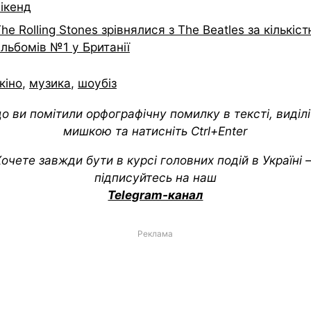
ікенд
he Rolling Stones зрівнялися з The Beatles за кількіс
льбомів №1 у Британії
кіно
,
музика
,
шоубіз
о ви помітили орфографічну помилку в тексті, виділіт
мишкою та натисніть Ctrl+Enter
очете завжди бути в курсі головних подій в Україні
підписуйтесь на наш
Telegram-канал
Реклама