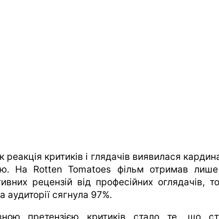
к реакція критиків і глядачів виявилася кардин
ою. На Rotten Tomatoes фільм отримав лиш
тивних рецензій від професійних оглядачів, то
а аудиторії сягнула 97%.
вною претензією критиків стало те, що ст