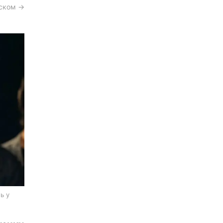
сском →
ь у