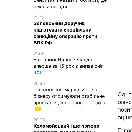
чекати негоди
21:43
Зеленський доручив
підготувати спеціальну
санкційну операцію проти
ВПК РФ
21:02
У столиці Нової Зеландії
вперше за 15 років випав сніг
20:40
Performance-маркетинг: як
Одна
бізнесу отримувати стабільне
різн
зростання, а не просто трафік
пози
оцінк
20:39
Коломойський і ще п’ятеро
Голо