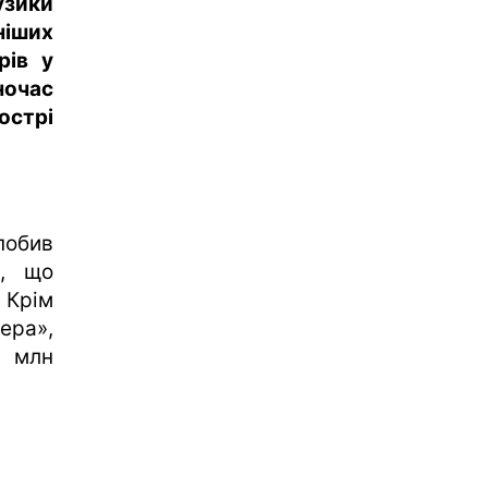
узики
іших
рів у
ночас
острі
побив
», що
 Крім
ера»,
0 млн