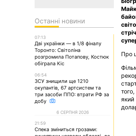
Біог
Май
байо
Останні новини
світ
стрі
07:13
супе
Дві українки — в 1/8 фіналу
Торонто: Світоліна
Про 
розгромила Потапову, Костюк
обіграла Кіс
Філь
06:54
реко
ЗСУ знищили ще 1210
стар
окупантів, 67 артсистем та
того
три засоби ППО: втрати РФ за
який
добу
долар
6 СЕРПНЯ 2026
21:59
Спека зміниться грозами:
синоптики назвали області, де