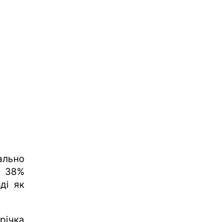
ально
е 38%
ді як
річка