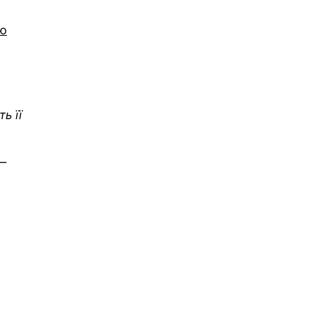
тю
ь її
 —