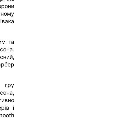
орони
ьному
івака
им та
сона.
сний,
арбер
и гру
сона,
тивно
рів і
mooth