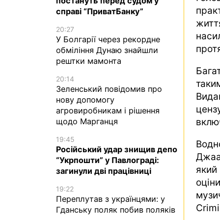
постануть перед судом у
прак
справі “ПриватБанку”
житт
20:27
наси
У Болгарії через рекордне
прот
обміління Дунаю знайшли
рештки мамонта
Бага
20:14
таки
Зеленський повідомив про
Вида
нову допомогу
ценз
агровиробникам і рішення
вклю
щодо Марганця
19:45
Водн
Російський удар знищив депо
Джаа
“Укрпошти” у Павлограді:
який
загинули дві працівниці
оцін
19:22
музи
Переплутав з українцями: у
Crimi
Гданську поляк побив поляків