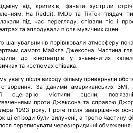
ідміну від критиків, фанати зустріли стріч
пленням. На Reddit, IMDb та TikTok глядачі пи
лакали під час перегляду, співали пісні про
театрах та аплодували після музичних сцен.
то шанувальників порівнювали атмосферу показ
ертами самого Майкла Джексона. Частина гля
одила до кінотеатрів у знаменитих капел
вичках та костюмах співака.
му увагу після виходу фільму привернули обст
 створення. За даними американських ЗМІ, 
сії сценарію містили сцени, пов’язан
уваченнями проти Джексона та справою Джо
лера 1993 року. Проте після завершення осн
ок ці епізоди були вилучені, а третю частину ф
лося переписувати через юридичні обмеження.