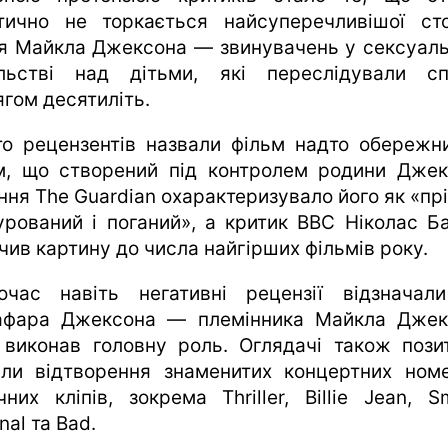
тично не торкається найсуперечливішої ст
я Майкла Джексона — звинувачень у сексуал
льстві над дітьми, які переслідували сп
ягом десятиліть.
то рецензентів назвали фільм надто обережн
м, що створений під контролем родини Джек
ння The Guardian охарактеризувало його як «прі
урований і поганий», а критик BBC Ніколас Б
чив картину до числа найгірших фільмів року.
очас навіть негативні рецензії відзначал
фара Джексона — племінника Майкла Джек
 виконав головну роль. Оглядачі також пози
или відтворення знаменитих концертних номе
чних кліпів, зокрема Thriller, Billie Jean, S
nal та Bad.