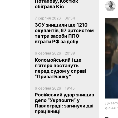
Потапову, Костюк
обіграла Кіс
7 серпня 2026
06:54
ЗСУ знищили ще 1210
окупантів, 67 артсистем
та три засоби ППО:
ua
ru
en
втрати РФ за добу
6 серпня 2026
20:39
Коломойський і ще
п’ятеро постануть
перед судом у справі
“ПриватБанку”
6 серпня 2026
19:45
Російський удар знищив
депо “Укрпошти” у
Джаафа
Павлограді: загинули дві
фільмі 
працівниці