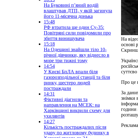
На Буковині п’яний водій
влаштував ДТП, у якій загинула
його 11-місячна донька
15:48
РФ втратила ще один Су-35:
Повітряні сили повідомили про
збиття винищувача
На віде
15:18
основі 
На Одещині знайшли тіло 10-
Скринш
річної дівчинки, яку віднесло в
море три тижні тому
Українс
14:54
російсь
У Києві БпЛА впали біля
суттєво
газорозподільної станції та біля
Про це 
ринку, шестеро людей
постраждали
За дани
14:31
знімки 
Фіктивні діагнози та
інформа
направлення на МСЕК: на
години 
Харківщині викрили схему для
розташу
ухилянтів
14:27
Реклам
Кількість постраждалих після
удару по житловому будинку в