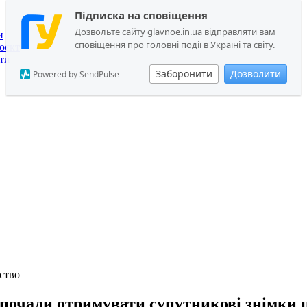
Підписка на сповіщення
Дозвольте сайту glavnoe.in.ua відправляти вам
и
сповіщення про головні події в Україні та світу.
оєкт
ти
Заборонити
Дозволити
Powered by SendPulse
ство
почали отримувати супутникові знімки 