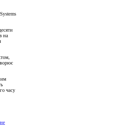
 Systems
десяти
в на
я
ктом,
творює
ним
ть
го часу
 не