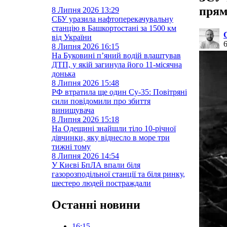
прям
8 Липня 2026
13:29
СБУ уразила нафтоперекачувальну
станцію в Башкортостані за 1500 км
від України
8 Липня 2026
16:15
На Буковині п’яний водій влаштував
ДТП, у якій загинула його 11-місячна
донька
8 Липня 2026
15:48
РФ втратила ще один Су-35: Повітряні
сили повідомили про збиття
винищувача
8 Липня 2026
15:18
На Одещині знайшли тіло 10-річної
дівчинки, яку віднесло в море три
тижні тому
8 Липня 2026
14:54
У Києві БпЛА впали біля
газорозподільної станції та біля ринку,
шестеро людей постраждали
Останні новини
16:15