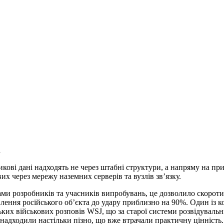
а
кові дані надходять не через штабні структури, а напряму на при
вих через мережу наземних серверів та вузлів зв’язку.
ами розробників та учасників випробувань, це дозволило скороти
влення російського об’єкта до удару приблизно на 90%. Один із 
ьких військових розповів WSJ, що за старої системи розвідувальні
 надходили настільки пізно, що вже втрачали практичну цінність.