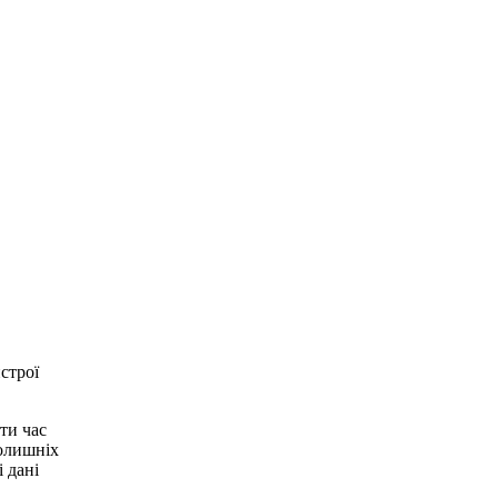
строї
ти час
колишніх
 дані