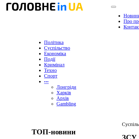
Новин
Про пр
Контак
Політика
Суспільство
Економіка
Події
Кримінал
Техно
Спорт
•••
Лонгріди
Харків
Архів
Gambling
Суспіль
ТОП-новини
ЗСУ 