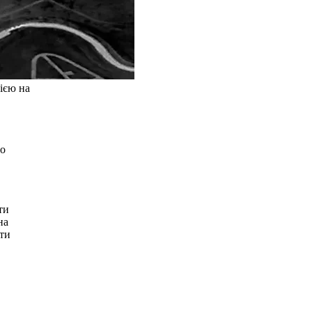
ією на
ло
ти
на
ати