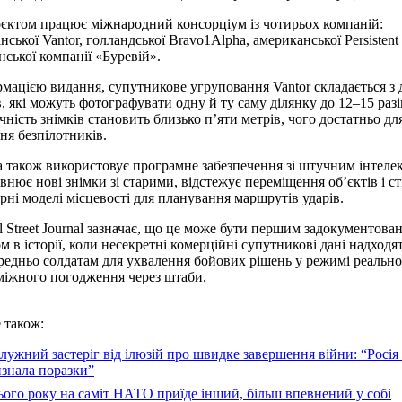
єктом працює міжнародний консорціум із чотирьох компаній:
нської Vantor, голландської Bravo1Alpha, американської Persistent
їнської компанії «Буревій».
рмацією видання, супутникове угруповання Vantor складається з 
в, які можуть фотографувати одну й ту саму ділянку до 12–15 разі
очність знімків становить близько п’яти метрів, чого достатньо дл
ня безпілотників.
 також використовує програмне забезпечення зі штучним інтеле
івнює нові знімки зі старими, відстежує переміщення об’єктів і с
рні моделі місцевості для планування маршрутів ударів.
l Street Journal зазначає, що це може бути першим задокументова
м в історії, коли несекретні комерційні супутникові дані надходя
редньо солдатам для ухвалення бойових рішень у режимі реально
міжного погодження через штаби.
 також:
лужний застеріг від ілюзій про швидке завершення війни: “Росія
знала поразки”
ого року на саміт НАТО приїде інший, більш впевнений у собі