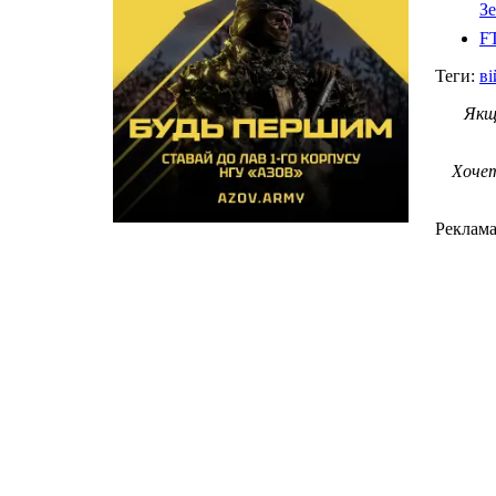
З
FT
Теги:
ві
Якщ
Хочет
Реклам