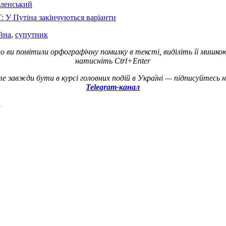
еленський
: У Путіна закінчуються варіанти
йна
,
супутник
о ви помітили орфографічну помилку в тексті, виділіть її мишко
натисніть Ctrl+Enter
е завжди бути в курсі головних подій в Україні — підписуйтесь 
Telegram-канал
а