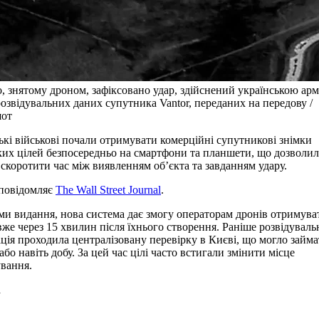
о, знятому дроном, зафіксовано удар, здійснений українською арм
розвідувальних даних супутника Vantor, переданих на передову /
от
ькі військові почали отримувати комерційні супутникові знімки
ких цілей безпосередньо на смартфони та планшети, що дозволи
 скоротити час між виявленням об’єкта та завданням удару.
повідомляє
The Wall Street Journal
.
ми видання, нова система дає змогу операторам дронів отримува
вже через 15 хвилин після їхнього створення. Раніше розвідуваль
ція проходила централізовану перевірку в Києві, що могло займ
або навіть добу. За цей час цілі часто встигали змінити місце
вання.
а