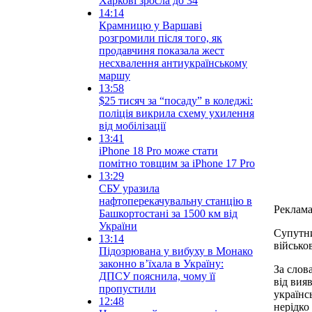
Харкові зросла до 34
14:14
Крамницю у Варшаві
розгромили після того, як
продавчиня показала жест
несхвалення антиукраїнському
маршу
13:58
$25 тисяч за “посаду” в коледжі:
поліція викрила схему ухилення
від мобілізації
13:41
iPhone 18 Pro може стати
помітно товщим за iPhone 17 Pro
13:29
СБУ уразила
нафтоперекачувальну станцію в
Реклам
Башкортостані за 1500 км від
України
Супутни
13:14
військо
Підозрювана у вибуху в Монако
законно вʼїхала в Україну:
За слов
ДПСУ пояснила, чому її
від вия
пропустили
українс
12:48
нерідко