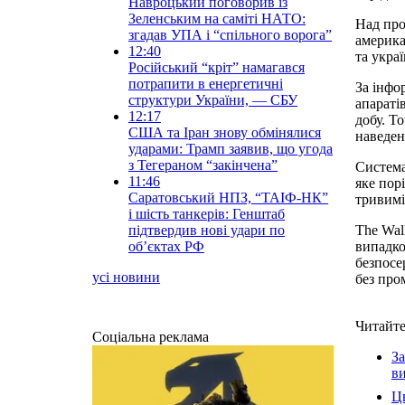
Навроцький поговорив із
Зеленським на саміті НАТО:
Над про
згадав УПА і “спільного ворога”
америка
12:40
та укра
Російський “кріт” намагався
потрапити в енергетичні
За інфо
структури України, — СБУ
апараті
12:17
добу. Т
США та Іран знову обмінялися
наведен
ударами: Трамп заявив, що угода
з Тегераном “закінчена”
Система
11:46
яке пор
Саратовський НПЗ, “ТАІФ-НК”
тривимі
і шість танкерів: Генштаб
підтвердив нові удари по
The Wal
обʼєктах РФ
випадко
безпосе
усі новини
без про
Читайте
Соціальна реклама
За
ви
Ць