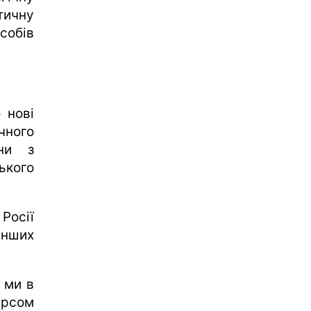
тичну
обів
 нові
ного
їни з
ького
Росії
нших
 ми в
урсом