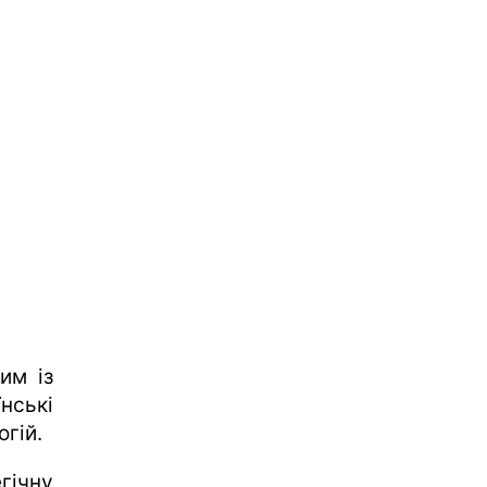
им із
нські
огій.
гічну