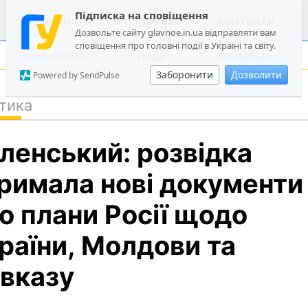
Підписка на сповіщення
новини
про проєкт
контакти
Дозвольте сайту glavnoe.in.ua відправляти вам
сповіщення про головні події в Україні та світу.
економіка
події
кримінал
Заборонити
Дозволити
Powered by SendPulse
тика
політика
ленський: розвідка
суспільство
економіка
римала нові документи
події
о плани Росії щодо
кримінал
раїни, Молдови та
техно
спорт
вказу
лонгріди