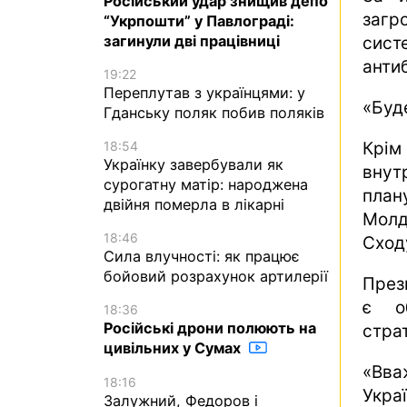
Російський удар знищив депо
загр
“Укрпошти” у Павлограді:
загинули дві працівниці
сис
анти
19:22
Переплутав з українцями: у
«Буд
Гданську поляк побив поляків
Крім
18:54
Українку завербували як
вну
сурогатну матір: народжена
план
двійня померла в лікарні
Молд
18:46
Сходу
Сила влучності: як працює
бойовий розрахунок артилерії
През
є о
18:36
Російські дрони полюють на
страт
цивільних у Сумах
«Вва
18:16
Укра
Залужний, Федоров і