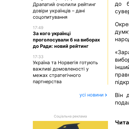
до б
Драпатий очолили рейтинг
довіри українців – дані
сувер
соцопитування
Окре
17:49
думк
За кого українці
народ
проголосували б на виборах
до Ради: новий рейтинг
«Зар
17:33
вибо
Україна та Норвегія готують
інши
важливі домовленості у
прав
межах стратегічного
партнерства
підк
Він 
усі новини
пода
Соціальна реклама
Чита