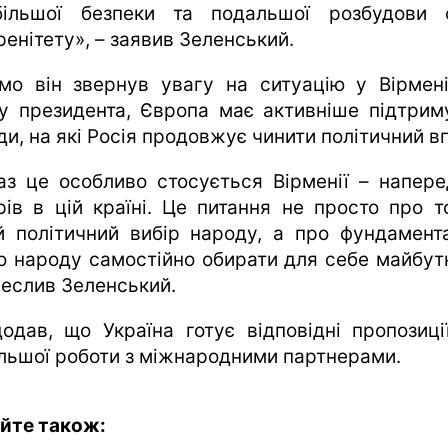
ільшої безпеки та подальшої розбудови 
енітету», – заявив Зеленський.
мо він звернув увагу на ситуацію у Вірмені
у президента, Європа має активніше підтрим
и, на які Росія продовжує чинити політичний в
аз це особливо стосується Вірменії – напере
рів в цій країні. Це питання не просто про т
й політичний вибір народу, а про фундамент
о народу самостійно обирати для себе майбутн
реслив Зеленський.
додав, що Україна готує відповідні пропозиці
льшої роботи з міжнародними партнерами.
йте також: