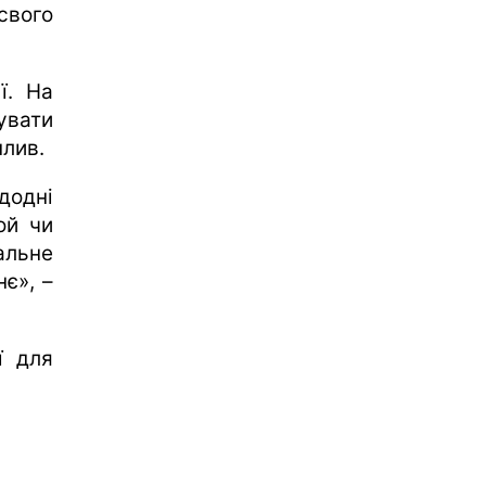
свого
ї. На
увати
плив.
додні
ой чи
альне
є», –
ї для