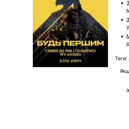
у
Теги:
Якщ
Х