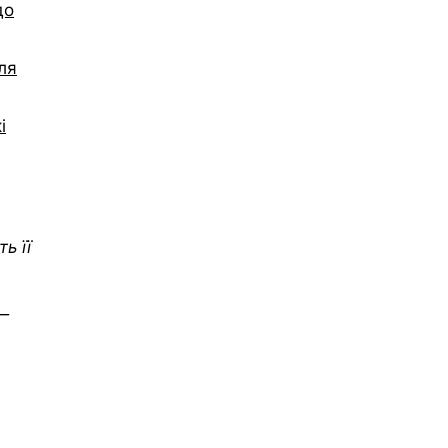
до
ля
і
ь її
 —