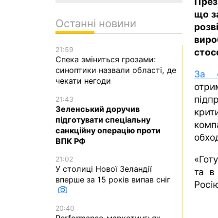
През
що з
Останні новини
розв
виро
21:59
стосо
Спека зміниться грозами:
синоптики назвали області, де
За 
чекати негоди
отри
підп
21:43
Зеленський доручив
крит
підготувати спеціальну
комп
санкційну операцію проти
обхо
ВПК РФ
«Гот
21:02
У столиці Нової Зеландії
та в
вперше за 15 років випав сніг
Росію
20:40
Performance-маркетинг: як