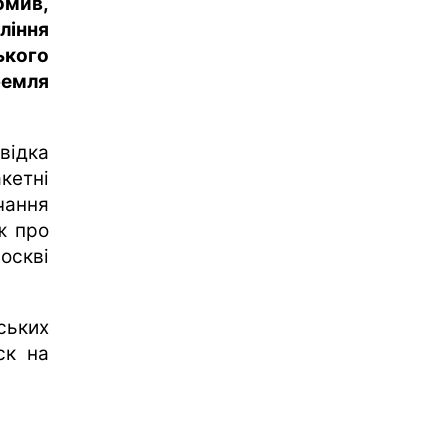
омив,
ління
ького
ремля
ідка
кетні
чання
ж про
оскві
ських
ск на