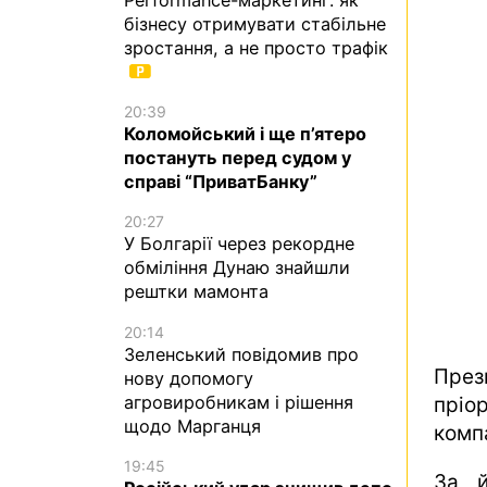
бізнесу отримувати стабільне
зростання, а не просто трафік
20:39
Коломойський і ще п’ятеро
постануть перед судом у
справі “ПриватБанку”
20:27
У Болгарії через рекордне
обміління Дунаю знайшли
рештки мамонта
20:14
Зеленський повідомив про
През
нову допомогу
агровиробникам і рішення
пріо
щодо Марганця
компа
19:45
За й