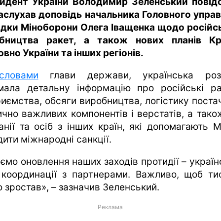
идент України Володимир Зеленський повід
аслухав доповідь начальника Головного управ
ідки Міноборони Олега Іващенка щодо російс
бництва ракет, а також нових планів К
вно України та інших регіонів.
словами
глави держави, українська розв
мала детальну інформацію про російські ра
риємства, обсяги виробництва, логістику поста
ично важливих компонентів і верстатів, а тако
анії та осіб з інших країн, які допомагають М
дити міжнародні санкції.
уємо оновлення наших заходів протидії – україн
 координації з партнерами. Важливо, щоб ти
 зростав», – зазначив Зеленський.
Реклама