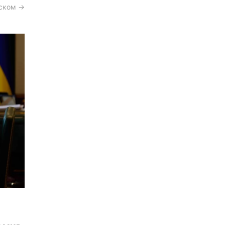
сском →