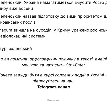
Зеленський: Україна намагатиметься змусити Росію 
миру вже восени
Зеленський назвав підготовку до зими пріоритетом д
країнських послів
Magura вийшла на суходіл: у Криму уражено російськ
радіолокаційні системи
гур
,
зеленський
о ви помітили орфографічну помилку в тексті, виділіт
мишкою та натисніть Ctrl+Enter
очете завжди бути в курсі головних подій в Україні
підписуйтесь на наш
Telegram-канал
Реклама