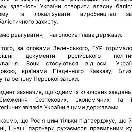
озу здатність України створити власну баліс
тему та локалізувати виробництво зас
балістичного захисту.
емо реагувати», – наголосив глава держави.
 того, за словами Зеленського, ГУР отримало
трішні документи російського політич
ування. Вони стосуються відносин Укра
овою, країнами Південного Кавказу, Близ
 та регіону Перської затоки.
идент зазначив, що одним із ключових завдань 
бмеження безпекових, економічних та і
егічних зв’язків України з цими державами.
жаємо, що Росія цим тільки підтверджує, що й
їні, і наші партнери рухаємося правильним к