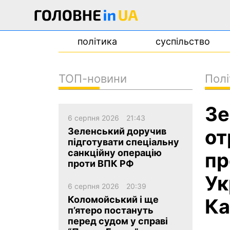
політика
суспільство
ТОП-новини
Полі
новини
Зе
про проєкт
6 серпня 2026
21:43
контакти
от
Зеленський доручив
підготувати спеціальну
санкційну операцію
пр
проти ВПК РФ
Ук
6 серпня 2026
20:39
Коломойський і ще
Ка
п’ятеро постануть
перед судом у справі