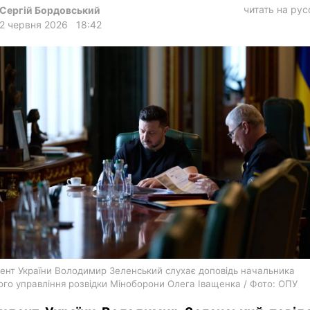
харків
читать на ру
Сергій Бордовський
2 червня 2026
18:42
архів
gambling
ент України Володимир Зеленський слухає доповідь начальника
ого управління розвідки Міноборони Олега Іващенка / Фото: ОПУ