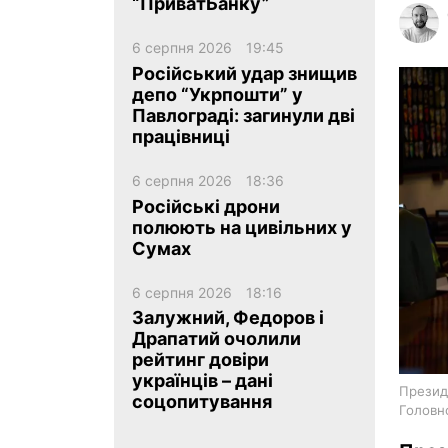
“ПриватБанку”
6 серпня 2026
19:45
Російський удар знищив
депо “Укрпошти” у
Павлограді: загинули дві
працівниці
ua
ru
en
6 серпня 2026
18:36
Російські дрони
полюють на цивільних у
Сумах
6 серпня 2026
18:16
Залужний, Федоров і
Драпатий очолили
рейтинг довіри
українців – дані
Презид
соцопитування
Головн