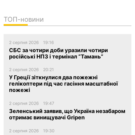
ТОП-новини
2 серпня 2026
19:16
СБС за чотири доби уразили чотири
російські НПЗ і термінал “Тамань”
2 серпня 2026
20:21
У Греції зіткнулися два пожежні
гелікоптери під час гасіння масштабної
пожежі
2 серпня 2026
19:47
Зеленський заявив, що Україна незабаром
отримає винищувачі Gripen
2 серпня 2026
19:30