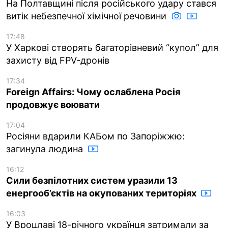
На Полтавщині після російського удару стався
витік небезпечної хімічної речовини
17:48
У Харкові створять багаторівневий “купол” для
захисту від FPV-дронів
17:34
Foreign Affairs: Чому ослаблена Росія
продовжує воювати
17:04
Росіяни вдарили КАБом по Запоріжжю:
загинула людина
16:12
Сили безпілотних систем уразили 13
енергооб’єктів на окупованих територіях
16:03
У Вроцлаві 18-річного українця затримали за