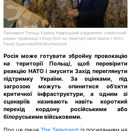
ua
ru
en
Президент Польщі Кароль Навроцький усвідомлює «серйозний
ризик» провокації з боку Росії на території своєї країни / Фото:
Pawel Supernak/EPA/Shutterstock
Росія може готувати збройну провокацію
на території Польщі, щоб перевірити
реакцію НАТО і змусити Захід переглянути
підтримку України. За оцінками, під
загрозою можуть опинитися об’єкти
критичної інфраструктури, а одним зі
сценаріїв називають навіть короткий
перехід кордону російськими або
білоруськими військовими.
Про це пише
The Telegraph
із посиланням на