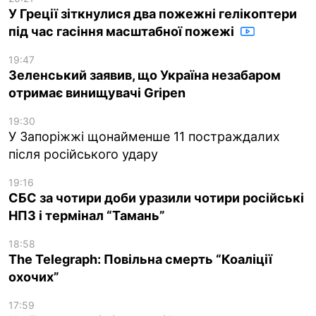
У Греції зіткнулися два пожежні гелікоптери
під час гасіння масштабної пожежі
19:47
Зеленський заявив, що Україна незабаром
отримає винищувачі Gripen
19:30
У Запоріжжі щонайменше 11 постраждалих
після російського удару
19:16
СБС за чотири доби уразили чотири російські
НПЗ і термінал “Тамань”
18:58
The Telegraph: Повільна смерть “Коаліції
охочих”
17:59