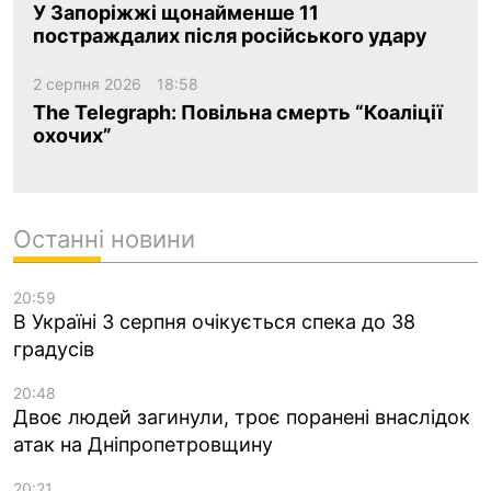
У Запоріжжі щонайменше 11
постраждалих після російського удару
2 серпня 2026
18:58
The Telegraph: Повільна смерть “Коаліції
охочих”
Останні новини
20:59
В Україні 3 серпня очікується спека до 38
градусів
20:48
Двоє людей загинули, троє поранені внаслідок
атак на Дніпропетровщину
20:21