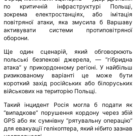
по критичній інфраструктурі Польщі,
зокрема електростанціях, або імітація
повітряної атаки, яка змусила б Варшаву
активувати системи протиповітряної
оборони.
Ще один сценарій, який обговорюють
польські безпекові джерела, — “гібридна
атака” у прикордонному регіоні. У найбільш
ризикованому варіанті це може бути
короткий захід російських або білоруських
військових на територію Польщі.
Такий інцидент Росія могла б подати як
“випадкове” порушення кордону через збій
GPS або як сумнівну “рятувальну операцію”
для евакуації гелікоптера, який нібито зазнав