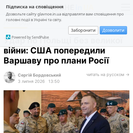
Підписка на сповіщення
Дозвольте сайту glavnoe.in.ua відправляти вам сповіщення про
головні події в Україні та світу.
Лонгріди
новини
політика
Заборонити
Дозволити
про проєкт
суспільство
Powered by SendPulse
Удар по Польщі без великої
контакти
економіка
війни: США попередили
події
Варшаву про плани Росії
кримінал
техно
читать на русском →
Сергій Бордовський
3 липня 2026
13:50
спорт
лонгріди
харків
архів
gambling