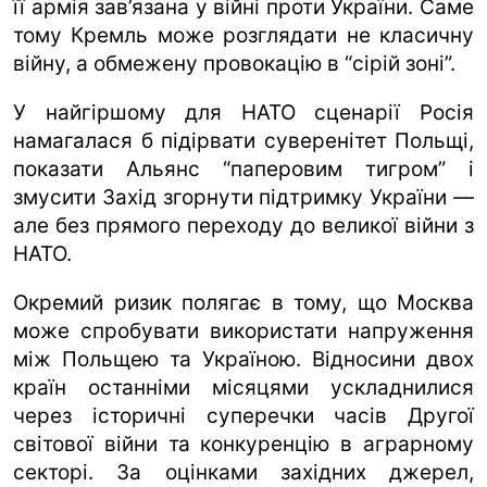
її армія зав’язана у війні проти України. Саме
тому Кремль може розглядати не класичну
війну, а обмежену провокацію в “сірій зоні”.
У найгіршому для НАТО сценарії Росія
намагалася б підірвати суверенітет Польщі,
показати Альянс “паперовим тигром” і
змусити Захід згорнути підтримку України —
але без прямого переходу до великої війни з
НАТО.
Окремий ризик полягає в тому, що Москва
може спробувати використати напруження
між Польщею та Україною. Відносини двох
країн останніми місяцями ускладнилися
через історичні суперечки часів Другої
світової війни та конкуренцію в аграрному
секторі. За оцінками західних джерел,