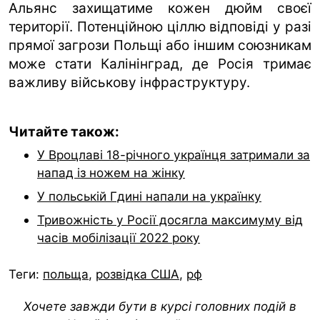
Альянс захищатиме кожен дюйм своєї
території. Потенційною ціллю відповіді у разі
прямої загрози Польщі або іншим союзникам
може стати Калінінград, де Росія тримає
важливу військову інфраструктуру.
Читайте також:
У Вроцлаві 18-річного українця затримали за
напад із ножем на жінку
У польській Гдині напали на українку
Тривожність у Росії досягла максимуму від
часів мобілізації 2022 року
Теги:
польща
,
розвідка США
,
рф
Хочете завжди бути в курсі головних подій в