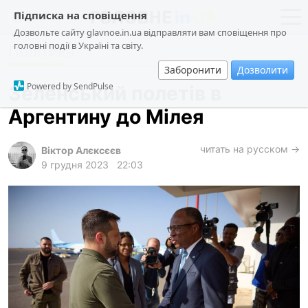
Підписка на сповіщення
Дозвольте сайту glavnoe.in.ua відправляти вам сповіщення про
головні події в Україні та світу.
Політика
новини
політика
Заборонити
Дозволити
про проєкт
суспільство
Powered by SendPulse
Зеленський полетів в
контакти
економіка
Аргентину до Мілея
події
кримінал
читать на русском →
Віктор Алєксєєв
9 грудня 2023
22:03
техно
спорт
лонгріди
харків
архів
gambling