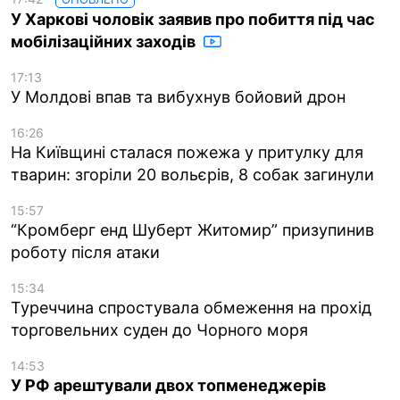
У Харкові чоловік заявив про побиття під час
мобілізаційних заходів
17:13
У Молдові впав та вибухнув бойовий дрон
16:26
На Київщині сталася пожежа у притулку для
тварин: згоріли 20 вольєрів, 8 собак загинули
15:57
“Кромберг енд Шуберт Житомир” призупинив
роботу після атаки
15:34
Туреччина спростувала обмеження на прохід
торговельних суден до Чорного моря
14:53
У РФ арештували двох топменеджерів