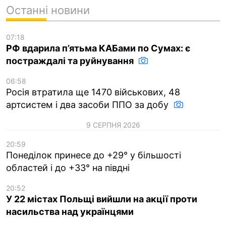
Останні новини
07:18
РФ вдарила п’ятьма КАБами по Сумах: є
постраждалі та руйнування
06:58
Росія втратила ще 1470 військових, 48
артсистем і два засоби ППО за добу
9 СЕРПНЯ 2026
20:59
Понеділок принесе до +29° у більшості
областей і до +33° на півдні
20:52
У 22 містах Польщі вийшли на акції проти
насильства над українцями