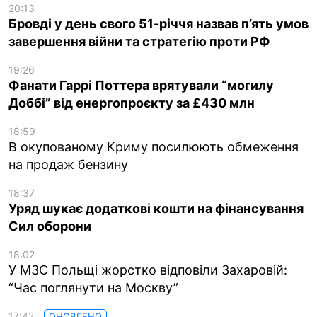
20:13
Бровді у день свого 51-річчя назвав п’ять умов
завершення війни та стратегію проти РФ
19:26
Фанати Гаррі Поттера врятували “могилу
Доббі” від енергопроєкту за £430 млн
18:59
В окупованому Криму посилюють обмеження
на продаж бензину
18:37
Уряд шукає додаткові кошти на фінансування
Сил оборони
18:02
У МЗС Польщі жорстко відповіли Захаровій:
“Час поглянути на Москву”
17:42
ОНОВЛЕНО