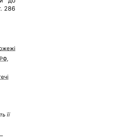
ей до
. 286
пожежі
 РФ,
течі
ь її
 —