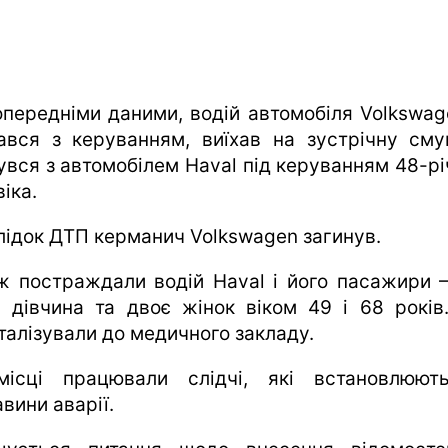
опередніми даними, водій автомобіля Volkswag
ався з керуванням, виїхав на зустрічну сму
нувся з автомобілем Haval під керуванням 48-рі
іка.
лідок ДТП керманич Volkswagen загинув.
ж постраждали водій Haval і його пасажири 
а дівчина та двоє жінок віком 49 і 68 років.
італізували до медичного закладу.
ісці працювали слідчі, які встановлюют
вини аварії.