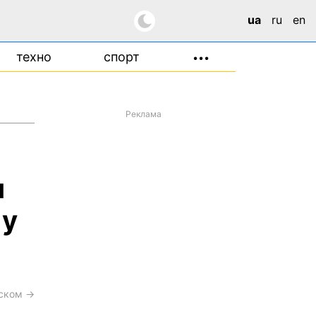
ua
ru
en
техно
спорт
•••
Реклама
я
 у
сском →