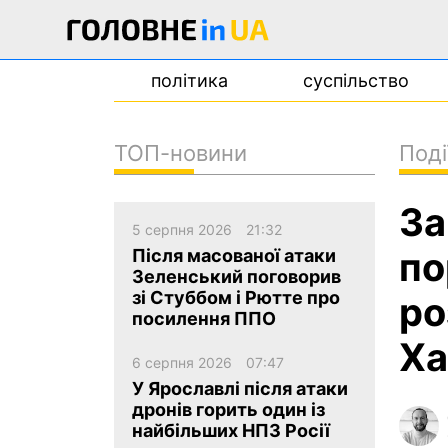
політика
суспільство
ТОП-новини
Поді
новини
За
про проєкт
5 серпня 2026
21:32
контакти
по
Після масованої атаки
Зеленський поговорив
зі Стуббом і Рютте про
ро
посилення ППО
Ха
6 серпня 2026
07:47
У Ярославлі після атаки
дронів горить один із
найбільших НПЗ Росії