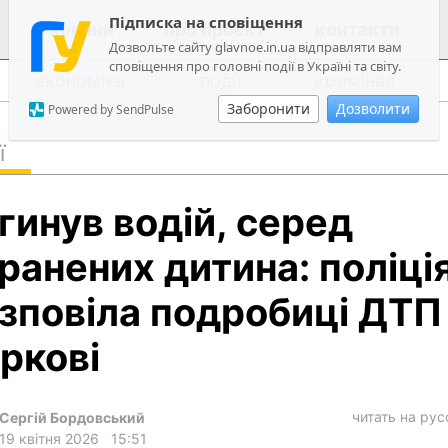
Підписка на сповіщення
новини
про проєкт
контакти
Дозвольте сайту glavnoe.in.ua відправляти вам
сповіщення про головні події в Україні та світу.
економіка
події
кримінал
Заборонити
Дозволити
Powered by SendPulse
ї
політика
гинув водій, серед
суспільство
економіка
ранених дитина: поліці
події
зповіла подробиці ДТП
кримінал
ркові
техно
спорт
читать на ру
Сергій Бордовський
лонгріди
19 квітня 2026
15:51