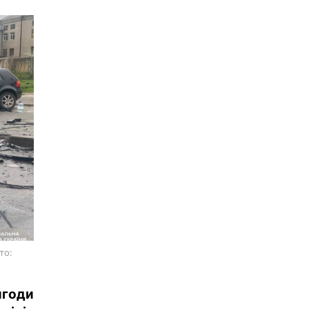
то:
игоди