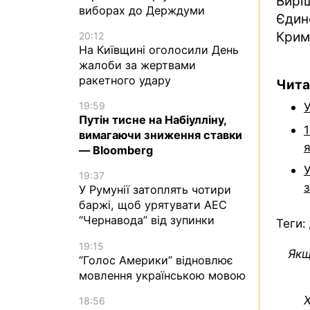
Вирі
виборах до Держдуми
Єдин
Крим
20:12
На Київщині оголосили День
жалоби за жертвами
ракетного удару
Чита
19:59
У
Путін тисне на Набіулліну,
1
вимагаючи зниження ставки
я
— Bloomberg
У
19:37
У Румунії затоплять чотири
баржі, щоб урятувати АЕС
“Чернавода” від зупинки
Теги:
19:15
Якщ
“Голос Америки” відновлює
мовлення українською мовою
Х
18:56