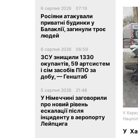
6 серпня 2026
07:19
Росіяни атакували
приватні будинки у
Балаклії, загинули троє
людей
ua
ru
en
6 серпня 2026
06:59
ЗСУ знищили 1330
окупантів, 59 артсистем
і сім засобів ППО за
добу, — Генштаб
5 серпня 2026
21:48
У Німеччині заговорили
про новий рівень
ескалації після
У Харко
інциденту в аеропорту
Нацпол
Лейпцига
У Ха