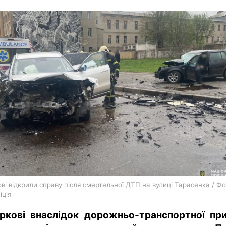
харків
архів
gambling
ві відкрили справу після смертельної ДТП на вулиці Тарасенка / Фо
іція
ркові внаслідок дорожньо-транспортної пр