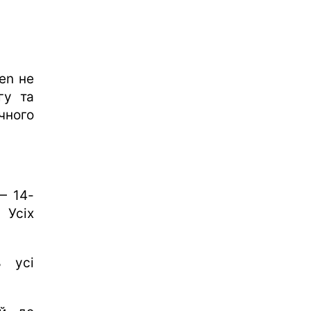
en не
гу та
чного
— 14-
 Усіх
ь усі