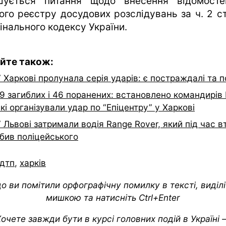
шується питання щодо внесення відомост
ого реєстру досудових розслідувань за ч. 2 ст
інального кодексу України.
йте також:
 Харкові пролунала серія ударів: є постраждалі та 
9 загиблих і 46 поранених: встановлено командирів
кі організували удар по “Епіцентру” у Харкові
 Львові затримали водія Range Rover, який під час в
збив поліцейського
дтп
,
харків
о ви помітили орфографічну помилку в тексті, виділіт
мишкою та натисніть Ctrl+Enter
очете завжди бути в курсі головних подій в Україні