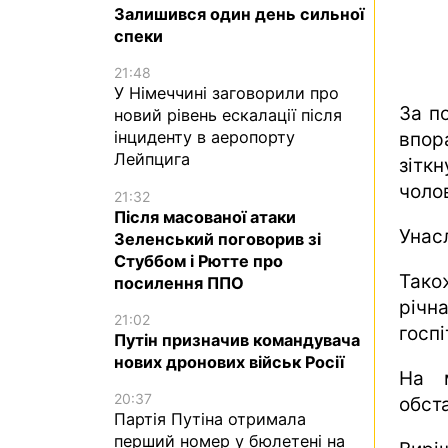
Залишився один день сильної
спеки
21:48
У Німеччині заговорили про
За п
новий рівень ескалації після
інциденту в аеропорту
впор
Лейпцига
зітк
чолов
21:32
Після масованої атаки
Унас
Зеленський поговорив зі
Стуббом і Рютте про
Тако
посилення ППО
річн
21:02
госп
Путін призначив командувача
нових дронових військ Росії
На м
20:37
обста
Партія Путіна отримала
перший номер у бюлетені на