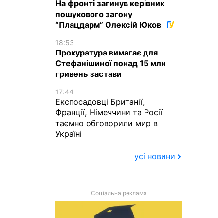
На фронті загинув керівник
пошукового загону
“Плацдарм” Олексій Юков
18:53
Прокуратура вимагає для
Стефанішиної понад 15 млн
гривень застави
17:44
Експосадовці Британії,
Франції, Німеччини та Росії
таємно обговорили мир в
Україні
усі новини
Соціальна реклама