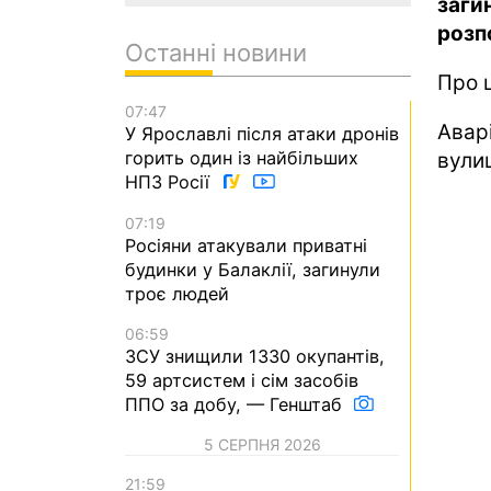
заги
розп
Останні новини
Про 
07:47
Авар
У Ярославлі після атаки дронів
горить один із найбільших
вулиц
НПЗ Росії
07:19
Росіяни атакували приватні
будинки у Балаклії, загинули
троє людей
06:59
ЗСУ знищили 1330 окупантів,
59 артсистем і сім засобів
ППО за добу, — Генштаб
5 СЕРПНЯ 2026
21:59