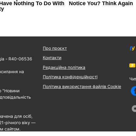
Про проєкт
Контакти
діа - R40-06536
Редакційна політика
осилання на
Політика конфіденційності
Чи
Політика використання файлів Cookie
о "Новини
дповідальність
ачена для осіб,
21-річного віку —
им сайтом.