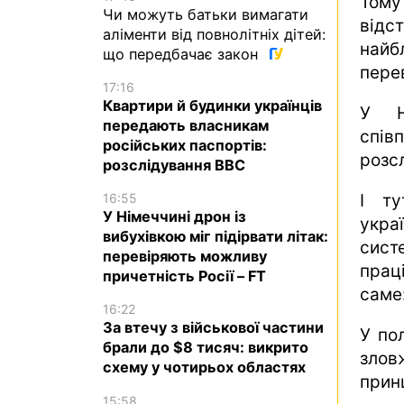
Тому
Чи можуть батьки вимагати
відс
аліменти від повнолітніх дітей:
най
що передбачає закон
пере
17:16
Квартири й будинки українців
У Н
передають власникам
спів
російських паспортів:
розс
розслідування BBC
І ту
16:55
У Німеччині дрон із
укра
вибухівкою міг підірвати літак:
сист
перевіряють можливу
прац
причетність Росії – FT
саме:
16:22
За втечу з військової частини
У по
брали до $8 тисяч: викрито
злов
схему у чотирьох областях
принц
15:58