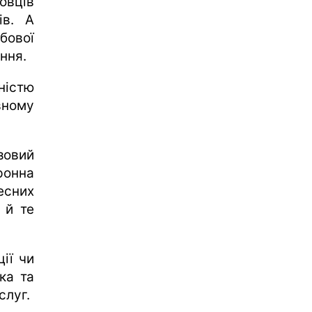
овців
ів. А
ової
ння.
істю
вному
зовий
ронна
есних
 й те
ії чи
ка та
слуг.