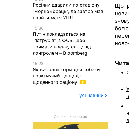
Росіяни вдарили по стадіону
Щоп
“Чорноморець”, де завтра мав
неви
пройти матч УПЛ
знов
болю
15:36
Путін покладається на
пере
”яструбів” із ФСБ, щоб
ново
тримати воєнну еліту під
контролем – Bloomberg
Чита
15:23
Як вибрати корм для собаки:
О
практичний гід щодо
і
щоденного раціону
У
усі новини
Соціальна реклама