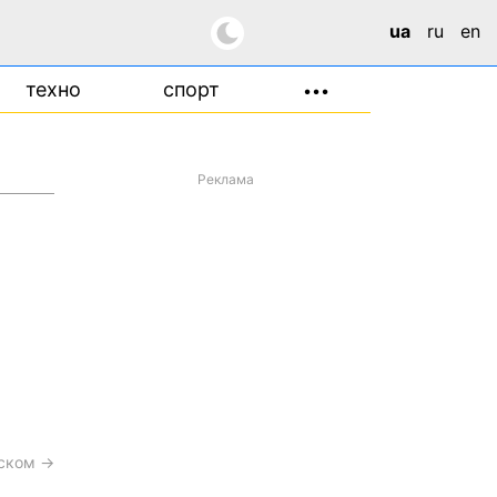
ua
ru
en
техно
спорт
•••
Реклама
сском →