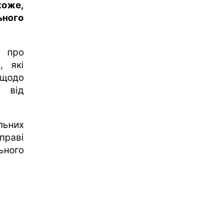
хоже,
ьного
про
, які
щодо
и від
льних
праві
ьного