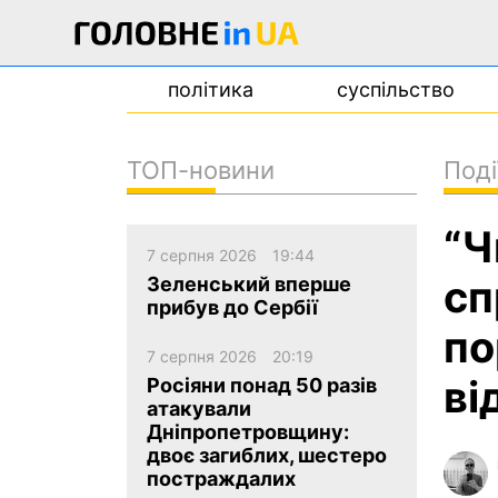
політика
суспільство
ТОП-новини
Поді
новини
“Ч
про проєкт
7 серпня 2026
19:44
контакти
сп
Зеленський вперше
прибув до Сербії
по
7 серпня 2026
20:19
ві
Росіяни понад 50 разів
атакували
Дніпропетровщину:
двоє загиблих, шестеро
постраждалих