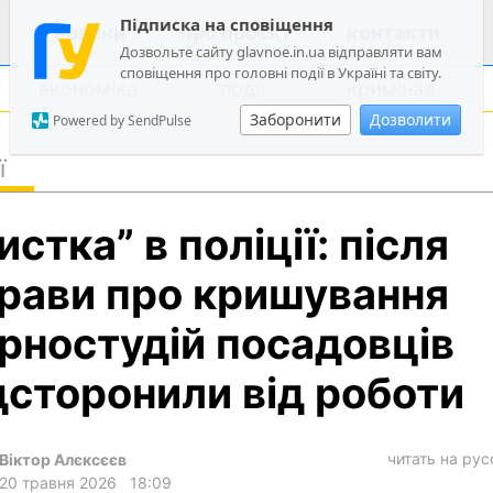
Підписка на сповіщення
новини
про проєкт
контакти
Дозвольте сайту glavnoe.in.ua відправляти вам
сповіщення про головні події в Україні та світу.
економіка
події
кримінал
Заборонити
Дозволити
Powered by SendPulse
ї
політика
истка” в поліції: після
суспільство
економіка
рави про кришування
події
рностудій посадовців
кримінал
дсторонили від роботи
техно
спорт
читать на ру
Віктор Алєксєєв
лонгріди
20 травня 2026
18:09