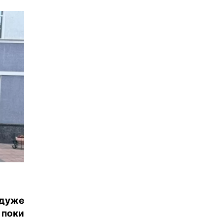
 дуже
 поки