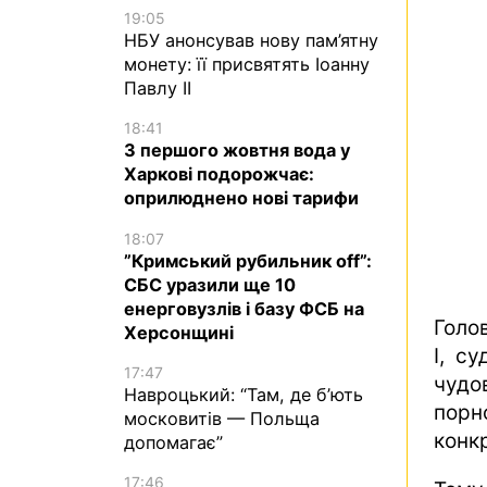
19:05
НБУ анонсував нову пам’ятну
монету: її присвятять Іоанну
Павлу II
18:41
З першого жовтня вода у
Харкові подорожчає:
оприлюднено нові тарифи
18:07
”Кримський рубильник off”:
СБС уразили ще 10
енерговузлів і базу ФСБ на
Голо
Херсонщині
І, су
17:47
чудов
Навроцький: “Там, де б’ють
порн
московитів — Польща
конкр
допомагає”
17:46