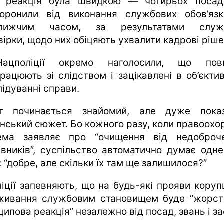
 реакція була швидкою — чотирьох посад
торонили від виконання службових обов’язк
ближчим часом, за результатами служб
вірки, щодо них обіцяють ухвалити кадрові ріше
ацполіції окремо наголосили, що повн
працюють зі слідством і зацікавлені в об’єкти
лідуванні справи.
т починається знайомий, але дуже пока
їнський сюжет. Бо кожного разу, коли правоохо
ема заявляє про “очищення від недоброч
івників”, суспільство автоматично думає одне
 “добре, але скільки їх там ще залишилося?”
ліції запевняють, що на будь-які прояви корупц
живання службовим становищем буде “жорст
ипова реакція” незалежно від посад, звань і за