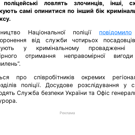
 поліцейські ловлять злочинців, інші, с
кують самі опинитися по інший бік кримінал
ксу.
вництво Національної поліції
повідомило
торонення від служби чотирьох посадовців
урують у кримінальному провадженні 
ірного отримання неправомірної вигод
илень”.
ься про співробітників окремих регіона
озділів поліції. Досудове розслідування у с
одять Служба безпеки України та Офіс генерал
урора.
Реклама