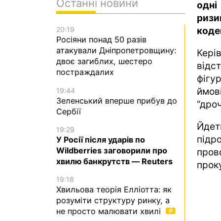
Останні новини
одні
ризи
коде
20:19
Росіяни понад 50 разів
атакували Дніпропетровщину:
Кері
двоє загиблих, шестеро
відс
постраждалих
фіг
ймов
19:44
Зеленський вперше прибув до
“дроч
Сербії
Йдет
19:29
підр
У Росії після ударів по
Wildberries заговорили про
пров
хвилю банкрутств — Reuters
прок
19:18
Хвильова теорія Елліотта: як
розуміти структуру ринку, а
не просто малювати хвилі