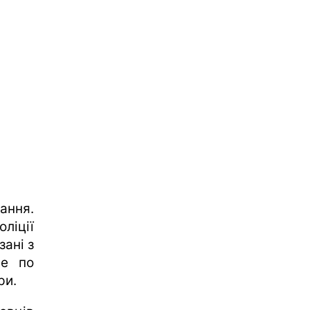
ання.
оліції
зані з
ше по
ри.