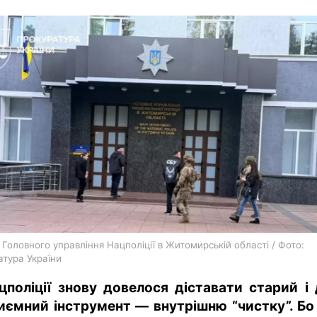
харків
архів
gambling
 Головного управління Нацполіції в Житомирській області / Фото:
атура України
цполіції знову довелося діставати старий і
иємний інструмент — внутрішню “чистку”. Бо