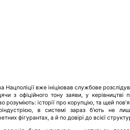
ва Нацполіції вже ініціював службове розслідув
дячи з офіційного тону заяви, у керівництві п
о розуміють: історії про корупцію, та щей повʼя
оіндустрією, в системі зараз б’ють не ли
етних фігурантах, а й по довірі до всієї структу