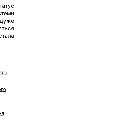
атус
стеми
 дуже
ється
стала
ала
ого
ня