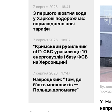
7 серпня 2026
18:41
З першого жовтня вода
у Харкові подорожчає:
оприлюднено нові
тарифи
ua
ru
en
7 серпня 2026
18:07
”Кримський рубильник
off”: СБС уразили ще 10
енерговузлів і базу ФСБ
на Херсонщині
7 серпня 2026
17:47
Навроцький: “Там, де
б’ють московитів —
Будівля
Польща допомагає”
прокур
У На
непр