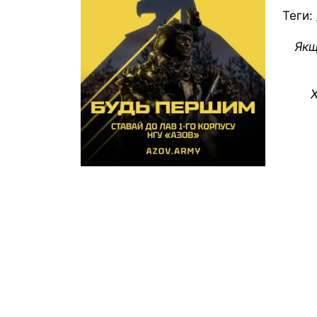
Теги:
Якщ
Х