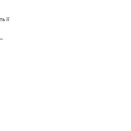
ь її
 —