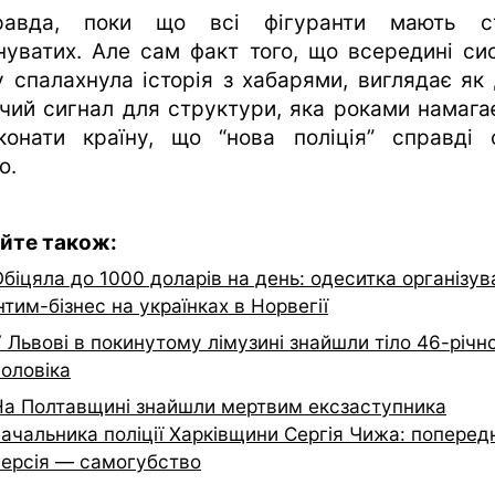
равда, поки що всі фігуранти мають ст
нуватих. Але сам факт того, що всередині си
у спалахнула історія з хабарями, виглядає як
чий сигнал для структури, яка роками намага
конати країну, що “нова поліція” справді 
ю.
йте також:
біцяла до 1000 доларів на день: одеситка організув
нтим-бізнес на українках в Норвегії
 Львові в покинутому лімузині знайшли тіло 46-річн
чоловіка
На Полтавщині знайшли мертвим ексзаступника
начальника поліції Харківщини Сергія Чижа: поперед
версія — самогубство