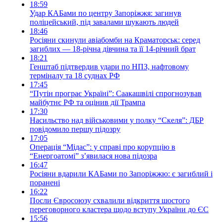
18:59
Удар КАБами по центру Запоріжжя: загинув
поліцейський, під завалами шукають людей
18:46
Росіяни скинули авіабомби на Краматорськ: серед
загиблих — 18-річна дівчина та її 14-річний брат
18:21
Генштаб підтвердив удари по НПЗ, нафтовому
терміналу та 18 суднах РФ
17:45
“Путін програє Україні”: Саакашвілі спрогнозував
майбутнє РФ та оцінив дії Трампа
17:30
Насильство над військовими у полку “Скеля”: ДБР
повідомило першу підозру
17:05
Операція “Мідас”: у справі про корупцію в
“Енергоатомі” з’явилася нова підозра
16:47
Росіяни вдарили КАБами по Запоріжжю: є загиблий і
поранені
16:22
Посли Євросоюзу схвалили відкриття шостого
переговорного кластера щодо вступу України до ЄС
15:56