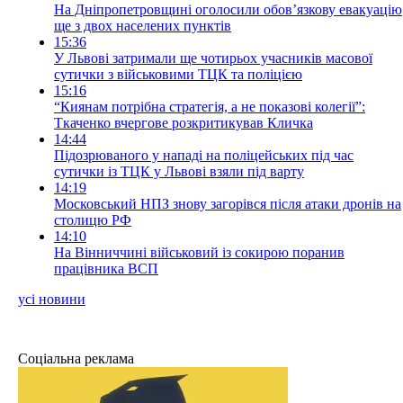
На Дніпропетровщині оголосили обов’язкову евакуацію
ще з двох населених пунктів
15:36
У Львові затримали ще чотирьох учасників масової
сутички з військовими ТЦК та поліцією
15:16
“Киянам потрібна стратегія, а не показові колегії”:
Ткаченко вчергове розкритикував Кличка
14:44
Підозрюваного у нападі на поліцейських під час
сутички із ТЦК у Львові взяли під варту
14:19
Московський НПЗ знову загорівся після атаки дронів на
столицю РФ
14:10
На Вінниччині військовий із сокирою поранив
працівника ВСП
усі новини
Соціальна реклама