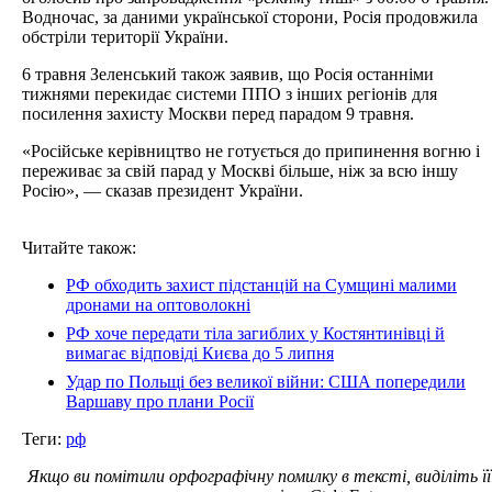
Водночас, за даними української сторони, Росія продовжила
обстріли території України.
6 травня Зеленський також заявив, що Росія останніми
тижнями перекидає системи ППО з інших регіонів для
посилення захисту Москви перед парадом 9 травня.
«Російське керівництво не готується до припинення вогню і
переживає за свій парад у Москві більше, ніж за всю іншу
Росію», — сказав президент України.
Читайте також:
РФ обходить захист підстанцій на Сумщині малими
дронами на оптоволокні
РФ хоче передати тіла загиблих у Костянтинівці й
вимагає відповіді Києва до 5 липня
Удар по Польщі без великої війни: США попередили
Варшаву про плани Росії
Теги:
рф
Якщо ви помітили орфографічну помилку в тексті, виділіть її