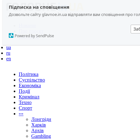
Підписка на сповіщення
Дозвольте сайту glavnoe.in.ua відправляти вам сповіщення про головн
Новини
За
Про проєкт
Powered by SendPulse
Контакти
ua
ru
en
Політика
Суспільство
Економіка
Події
Кримінал
Техно
Спорт
•••
Лонгріди
Харків
Архів
Gambling