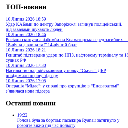
ТОП-новини
10 Липня 2026
18:59
Удар КАБами по центру Запоріжжя: загинув поліцейський,
під завалами шукають людей
10 Липня 2026
18:46
Росіяни скинули авіабомби на Краматорськ: серед загиблих 
18-річна дівчина та її 14-річний брат
10 Липня 2026
18:21
Генштаб підтвердив удари по НПЗ, нафтовому терміналу та 1
суднах РФ
10 Липня 2026
17:30
Насильство над військовими у полку “Скеля”: ДБР
повідомило першу підозру
10 Липня 2026
17:05
Операція “Мідас”: у справі про корупцію в “Енергоатомі”
з’явилася нова підозра
Останні новини
19:22
Голова була за бортом: пасажира Ryanair затягнуло у
розбите вікно під час польоту