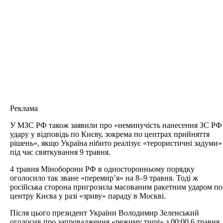
Реклама
У МЗС РФ також заявили про «неминучість нанесення ЗС РФ
удару у відповідь по Києву, зокрема по центрах прийняття
рішень», якщо Україна нібито реалізує «терористичні задуми»
під час святкування 9 травня.
4 травня Міноборони РФ в односторонньому порядку
оголосило так зване «перемир’я» на 8–9 травня. Тоді ж
російська сторона пригрозила масованим ракетним ударом по
центру Києва у разі «зриву» параду в Москві.
Після цього президент України Володимир Зеленський
оголосив про запровадження «режиму тиші» з 00:00 6 травня.