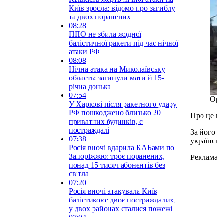
Київ зросла: відомо про загиблу
та двох поранених
08:28
ППО не збила жодної
балістичної ракети під час нічної
атаки РФ
08:08
Нічна атака на Миколаївську
область: загинули мати й 15-
річна донька
07:54
Ор
У Харкові після ракетного удару
РФ пошкоджено близько 20
Про це 
приватних будинків, є
постраждалі
За його
07:38
українс
Росія вночі вдарила КАБами по
Запоріжжю: троє поранених,
Реклам
понад 15 тисяч абонентів без
світла
07:20
Росія вночі атакувала Київ
балістикою: двоє постраждалих,
у двох районах сталися пожежі