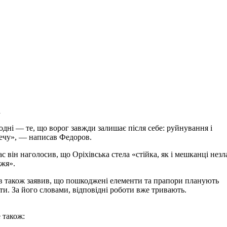
а
одні — те, що ворог завжди залишає після себе: руйнування і
ечу», — написав Федоров.
с він наголосив, що Оріхівська стела «стійка, як і мешканці нез
жя».
 також заявив, що пошкоджені елементи та прапори планують
ти. За його словами, відповідні роботи вже тривають.
 також: