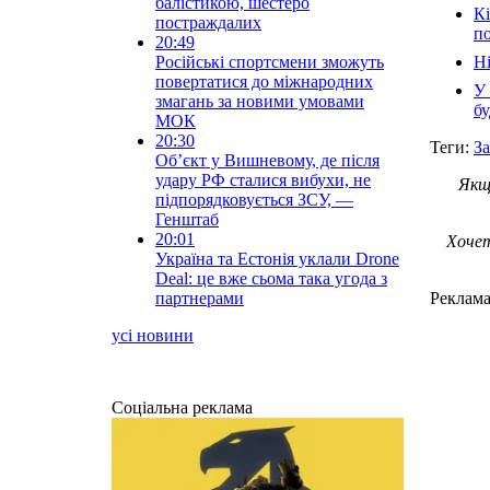
балістикою, шестеро
Кі
постраждалих
п
20:49
Російські спортсмени зможуть
Ні
повертатися до міжнародних
У 
змагань за новими умовами
бу
МОК
20:30
Теги:
За
Об’єкт у Вишневому, де після
удару РФ сталися вибухи, не
Якщ
підпорядковується ЗСУ, —
Генштаб
20:01
Хочет
Україна та Естонія уклали Drone
Deal: це вже сьома така угода з
партнерами
Реклам
усі новини
Соціальна реклама