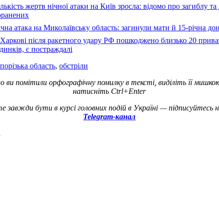
лькість жертв нічної атаки на Київ зросла: відомо про загиблу та
оранених
чна атака на Миколаївську область: загинули мати й 15-річна до
Харкові після ракетного удару РФ пошкоджено близько 20 прив
динків, є постраждалі
порізька область
,
обстріли
о ви помітили орфографічну помилку в тексті, виділіть її мишко
натисніть Ctrl+Enter
е завжди бути в курсі головних подій в Україні — підписуйтесь 
Telegram-канал
а