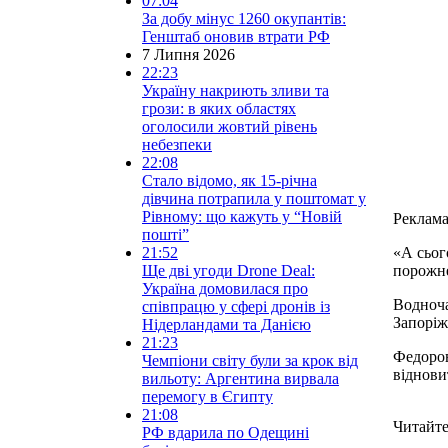
07:04
За добу мінус 1260 окупантів:
Генштаб оновив втрати РФ
7 Липня 2026
22:23
Україну накриють зливи та
грози: в яких областях
оголосили жовтий рівень
небезпеки
22:08
Стало відомо, як 15-річна
дівчина потрапила у поштомат у
Рівному: що кажуть у “Новій
Реклам
пошті”
21:52
«А сьог
Ще дві угоди Drone Deal:
порожн
Україна домовилася про
Водноча
співпрацю у сфері дронів із
Запоріж
Нідерландами та Данією
21:23
Федоров
Чемпіони світу були за крок від
віднови
вильоту: Аргентина вирвала
перемогу в Єгипту
21:08
Читайте
РФ вдарила по Одещині