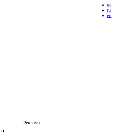
ua
ru
en
Реклама
ол