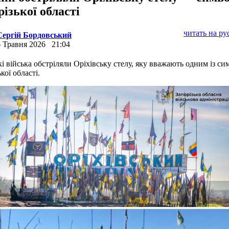
різької області
читать на р
Сергій Бордовський
6 Травня 2026
21:04
кі війська обстріляли Оріхівську стелу, яку вважають одним із си
кої області.