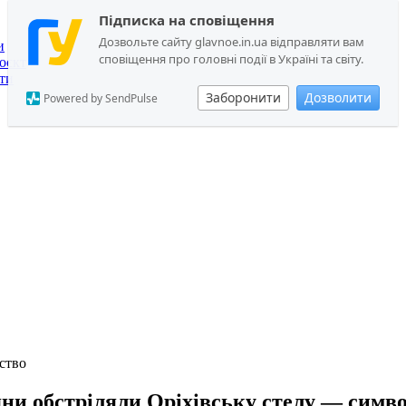
Підписка на сповіщення
Дозвольте сайту glavnoe.in.ua відправляти вам
и
сповіщення про головні події в Україні та світу.
оєкт
ти
Заборонити
Дозволити
Powered by SendPulse
ство
яни обстріляли Оріхівську стелу — симв