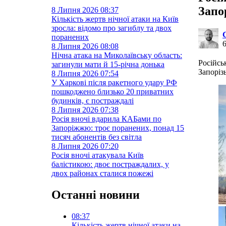
Запо
8 Липня 2026
08:37
Кількість жертв нічної атаки на Київ
зросла: відомо про загиблу та двох
поранених
8 Липня 2026
08:08
Нічна атака на Миколаївську область:
Російсь
загинули мати й 15-річна донька
Запорізь
8 Липня 2026
07:54
У Харкові після ракетного удару РФ
пошкоджено близько 20 приватних
будинків, є постраждалі
8 Липня 2026
07:38
Росія вночі вдарила КАБами по
Запоріжжю: троє поранених, понад 15
тисяч абонентів без світла
8 Липня 2026
07:20
Росія вночі атакувала Київ
балістикою: двоє постраждалих, у
двох районах сталися пожежі
Останні новини
08:37
Кількість жертв нічної атаки на