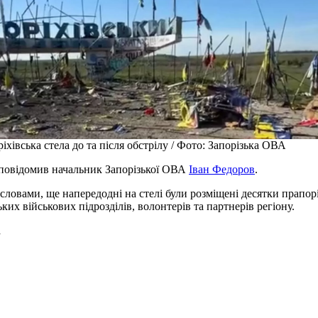
іхівська стела до та після обстрілу / Фото: Запорізька ОВА
повідомив начальник Запорізької ОВА
Іван Федоров
.
 словами, ще напередодні на стелі були розміщені десятки прапор
ьких військових підрозділів, волонтерів та партнерів регіону.
а