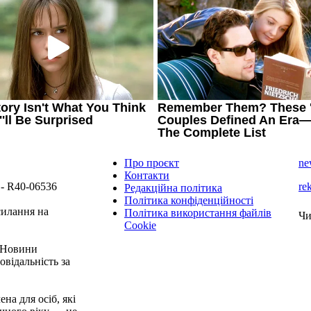
Про проєкт
ne
Контакти
 - R40-06536
re
Редакційна політика
Політика конфіденційності
силання на
Політика використання файлів
Чи
Cookie
 "Новини
овідальність за
на для осіб, які