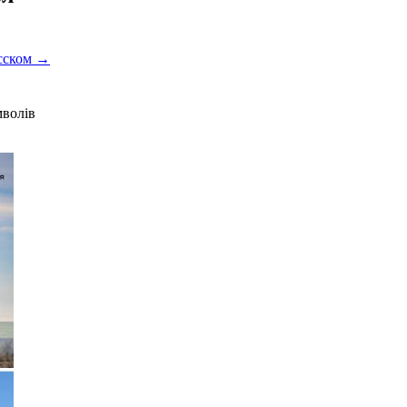
усском →
мволів