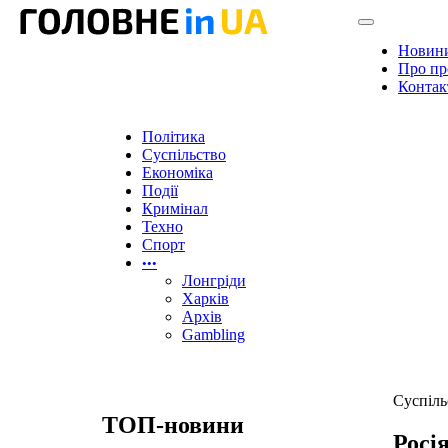
Новин
Про пр
Контак
Політика
Суспільство
Економіка
Події
Кримінал
Техно
Спорт
•••
Лонгріди
Харків
Архів
Gambling
Суспіль
ТОП-новини
Росі