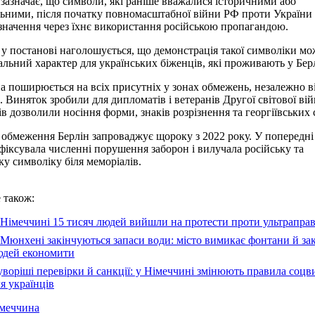
 зазначає, що символи, які раніше вважалися історичними або
ьними, після початку повномасштабної війни РФ проти України
значення через їхнє використання російською пропагандою.
у постанові наголошується, що демонстрація такої символіки мо
альний характер для українських біженців, які проживають у Берл
а поширюється на всіх присутніх у зонах обмежень, незалежно ві
х. Виняток зробили для дипломатів і ветеранів Другої світової ві
ів дозволили носіння форми, знаків розрізнення та георгіївських 
 обмеження Берлін запроваджує щороку з 2022 року. У попередні
 фіксувала численні порушення заборон і вилучала російську та
ку символіку біля меморіалів.
 також:
Німеччині 15 тисяч людей вийшли на протести проти ультрапра
Мюнхені закінчуються запаси води: місто вимикає фонтани й за
юдей економити
воріші перевірки й санкції: у Німеччині змінюють правила соцв
я українців
імеччина