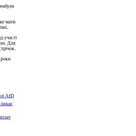
 набули
же мати
іні.
д участі
йни. Для
стрічок.
 роки
вої AfD
кликає
иплат