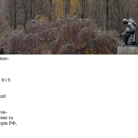
ture-
8 і 9
ції
тов-
рми та
орів РФ,