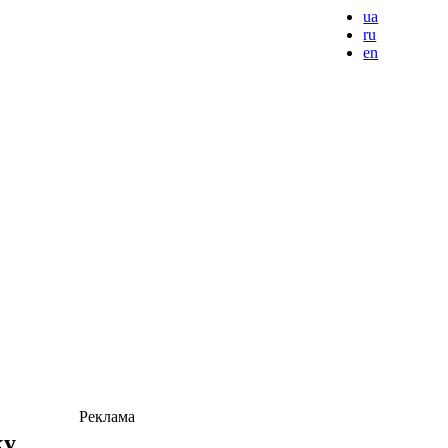
ua
ru
en
Реклама
ку