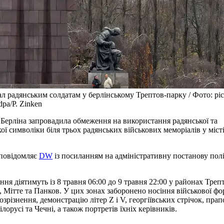
л радянським солдатам у берлінському Трептов-парку / Фото: pic
/dpa/P. Zinken
 Берліна запровадила обмеження на використання радянської та
ої символіки біля трьох радянських військових меморіалів у місті 
повідомляє
DW
із посиланням на адміністративну постанову полі
.
ня діятимуть із 8 травня 06:00 до 9 травня 22:00 у районах Треп
, Мітте та Панков. У цих зонах заборонено носіння військової фо
розрізнення, демонстрацію літер Z і V, георгіївських стрічок, прап
лорусі та Чечні, а також портретів їхніх керівників.