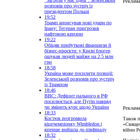
“Загроза у нас одна”: Зеленський
Реклам
розповів про зустріч із
президентом Польщі
19:52
Трамп анонсував нові удари по
Ірану: Тегеран пригрозив
нафтовою кризою
19:22
Обіцяв прибуткові франшизи й
бізнес-проєкти: у Києві блогер
ошукав людей майже на 2,5 млн
грн
18:58
Україна може посилити позиції:
Зеленський розповів про зустріч
із Трампом
18:46
BBC: Дефіцит пального в РФ
посилюється, але Путін навряд
чи змінить курс щодо України
Реклам
18:33
Костюк розгромила
Також п
віцечемпіонку Wimbledon і
«Священ
вперше вийшла до півфіналу
війни Р
18:32