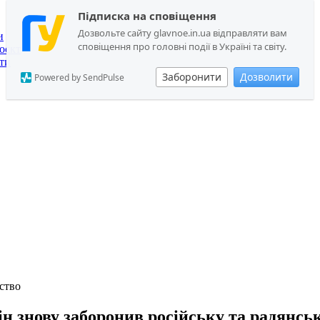
Підписка на сповіщення
Дозвольте сайту glavnoe.in.ua відправляти вам
и
сповіщення про головні події в Україні та світу.
оєкт
ти
Заборонити
Дозволити
Powered by SendPulse
ство
ін знову заборонив російську та радянсь