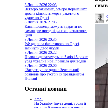
симв
8 Липня 2026
22:03
Четверо загиблих, семеро поранених:
зросла кількість жертв ракетного
удару по Одесі
8 Липня 2026
21:05
Кава і шоколад можуть вдарити по
гаманцях: погодні ризики розганяють
ціни
8 Липня 2026
20:35
РФ вдарила балістикою по Одесі,
загинули двоє людей
8 Липня 2026
20:22
Права видаватимуть на 5 або 15 років:
уряд ухвалив нові правила для водіїв
8 Липня 2026
20:06
“Загроза у нас одна”: Зеленський
розповів про зустріч із президентом
Польщі
Останні новини
22:21
На Україну йдуть дощі, грози й
град: де 9 липня чекати негоди