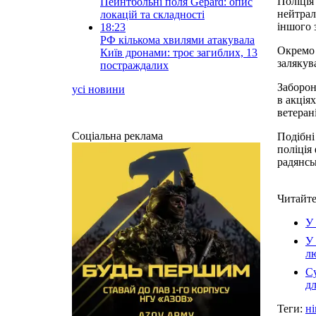
Поліція
Пейнтбольні поля Gepard: опис
нейтрал
локацій та складності
іншого 
18:23
РФ кількома хвилями атакувала
Окремо 
Київ дронами: троє загиблих, 13
залякув
постраждалих
Заборон
усі новини
в акція
ветеран
Соціальна реклама
Подібні
поліція
радянсь
Читайте
У 
У 
л
Су
дл
Теги:
н