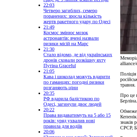
22:03
Четверо загиблих, семеро
поранених: зросла кількість
жертв ракетного удару по Одесі
21:49
Космос змінює мозок
астронавтів: вчені назвали
ризики місій на Марс
21:30
Стало відомо, де від українських
Меморіа
дронів сховали розкішну яхту
alliance
Путіна Graceful
21:05
Поліція
Кава і шоколад можуть вдарити
російськ
по гаманцях: погодні ризики
травня.
розганяють ціни
20:35
Про це 
РФ вдарила балістикою по
Берліна
Одесі, загинули двоє людей
20:22
Обмежен
Права видаватимуть на 5 або 15
Кепенік
років: уряд ухвалив нові
знаків 
правила для водіїв
СРСР, Бі
20:06