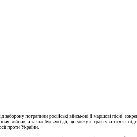
а
а
ід заборону потрапили російські військові й маршові пісні, зокре
ная война», а також будь-які дії, що можуть трактуватися як під
осії проти України.