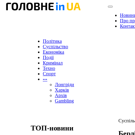
Новин
Про пр
Контак
Політика
Суспільство
Економіка
Події
Кримінал
Техно
Спорт
•••
Лонгріди
Харків
Архів
Gambling
Суспіль
ТОП-новини
Берл