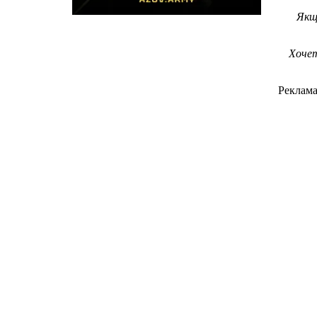
Якщ
Хочет
Реклам