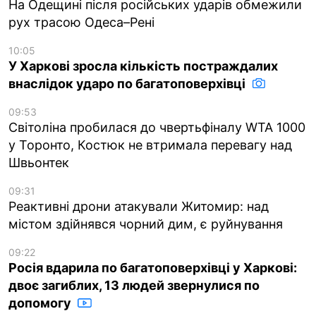
На Одещині після російських ударів обмежили
рух трасою Одеса–Рені
10:05
У Харкові зросла кількість постраждалих
внаслідок ударо по багатоповерхівці
09:53
Світоліна пробилася до чвертьфіналу WTA 1000
у Торонто, Костюк не втримала перевагу над
Швьонтек
09:31
Реактивні дрони атакували Житомир: над
містом здійнявся чорний дим, є руйнування
09:22
Росія вдарила по багатоповерхівці у Харкові:
двоє загиблих, 13 людей звернулися по
допомогу