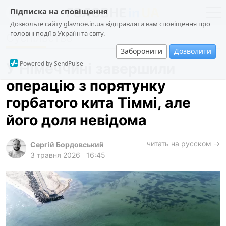
Підписка на сповіщення
Дозвольте сайту glavnoe.in.ua відправляти вам сповіщення про
головні події в Україні та світу.
Суспільство
новини
політика
Заборонити
Дозволити
про проєкт
суспільство
Powered by SendPulse
У Німеччині завершили
контакти
економіка
операцію з порятунку
події
горбатого кита Тіммі, але
кримінал
його доля невідома
техно
читать на русском →
спорт
Сергій Бордовський
3 травня 2026
16:45
лонгріди
харків
архів
gambling