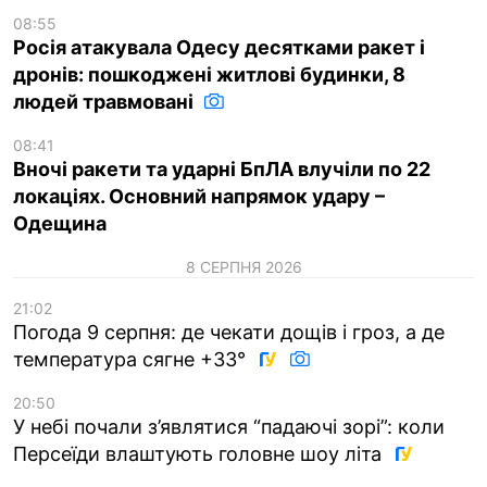
08:55
Росія атакувала Одесу десятками ракет і
дронів: пошкоджені житлові будинки, 8
людей травмовані
08:41
Вночі ракети та ударні БпЛА влучіли по 22
локаціях. Основний напрямок удару –
Одещина
8 СЕРПНЯ 2026
21:02
Погода 9 серпня: де чекати дощів і гроз, а де
температура сягне +33°
20:50
У небі почали з’являтися “падаючі зорі”: коли
Персеїди влаштують головне шоу літа