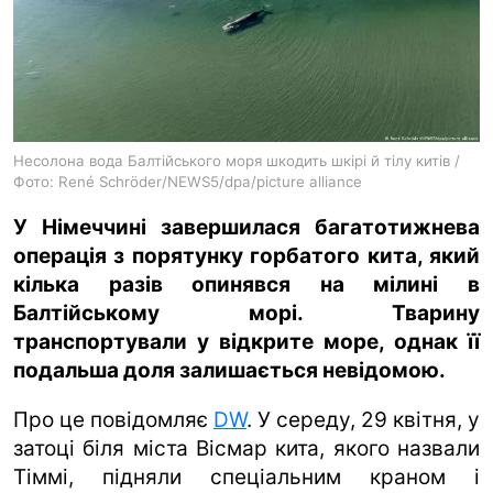
ua
ru
en
Несолона вода Балтійського моря шкодить шкірі й тілу китів /
Фото: René Schröder/NEWS5/dpa/picture alliance
У Німеччині завершилася багатотижнева
операція з порятунку горбатого кита, який
кілька разів опинявся на мілині в
Балтійському морі. Тварину
транспортували у відкрите море, однак її
подальша доля залишається невідомою.
Про це повідомляє
DW
. У середу, 29 квітня, у
затоці біля міста Вісмар кита, якого назвали
Тіммі, підняли спеціальним краном і