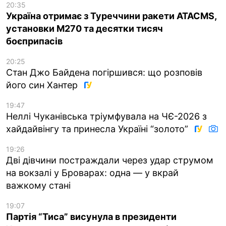
20:35
Україна отримає з Туреччини ракети ATACMS,
установки M270 та десятки тисяч
боєприпасів
20:25
Стан Джо Байдена погіршився: що розповів
його син Хантер
19:47
Неллі Чуканівська тріумфувала на ЧЄ-2026 з
хайдайвінгу та принесла Україні “золото”
19:26
Дві дівчини постраждали через удар струмом
на вокзалі у Броварах: одна — у вкрай
важкому стані
19:07
Партія “Тиса” висунула в президенти