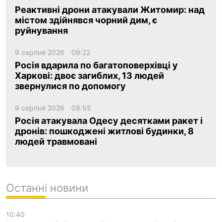
Реактивні дрони атакували Житомир: над
містом здійнявся чорний дим, є
руйнування
9 серпня 2026
09:22
Росія вдарила по багатоповерхівці у
Харкові: двоє загиблих, 13 людей
звернулися по допомогу
9 серпня 2026
08:55
Росія атакувала Одесу десятками ракет і
дронів: пошкоджені житлові будинки, 8
людей травмовані
Останні новини
10:40