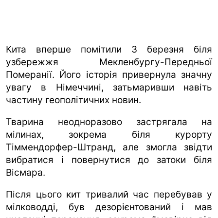
Кита вперше помітили 3 березня біля
узбережжя Мекленбургу-Передньої
Померанії. Його історія привернула значну
увагу в Німеччині, затьмаривши навіть
частину геополітичних новин.
Тварина неодноразово застрягала на
мілинах, зокрема біля курорту
Тіммендорфер-Штранд, але змогла звідти
вибратися і повернутися до затоки біля
Вісмара.
Після цього кит тривалий час перебував у
мілководді, був дезорієнтований і мав