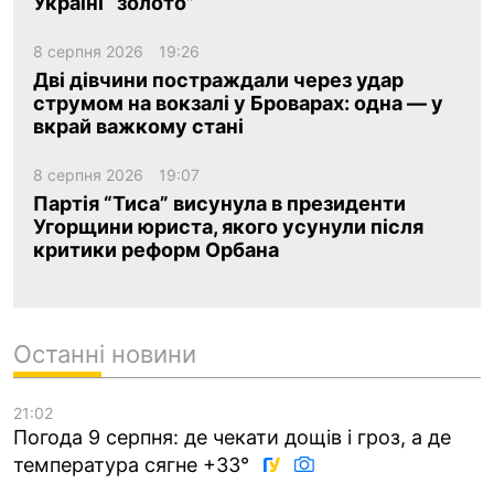
Україні “золото”
8 серпня 2026
19:26
Дві дівчини постраждали через удар
струмом на вокзалі у Броварах: одна — у
вкрай важкому стані
8 серпня 2026
19:07
Партія “Тиса” висунула в президенти
Угорщини юриста, якого усунули після
критики реформ Орбана
Останні новини
21:02
Погода 9 серпня: де чекати дощів і гроз, а де
температура сягне +33°