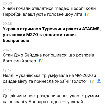
20:50
У небі почали з’являтися “падаючі зорі”: коли
Персеїди влаштують головне шоу літа
20:35
Україна отримає з Туреччини ракети ATACMS,
установки M270 та десятки тисяч
боєприпасів
20:25
Стан Джо Байдена погіршився: що розповів
його син Хантер
19:47
Неллі Чуканівська тріумфувала на ЧЄ-2026 з
хайдайвінгу та принесла Україні “золото”
19:26
Дві дівчини постраждали через удар струмом
на вокзалі у Броварах: одна — у вкрай