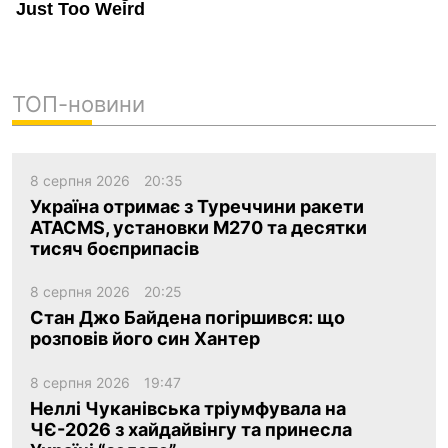
ТОП-новини
8 серпня 2026
20:35
Україна отримає з Туреччини ракети
ATACMS, установки M270 та десятки
тисяч боєприпасів
8 серпня 2026
20:25
Стан Джо Байдена погіршився: що
розповів його син Хантер
8 серпня 2026
19:47
Неллі Чуканівська тріумфувала на
ЧЄ-2026 з хайдайвінгу та принесла