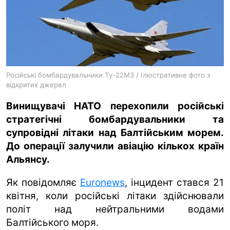
ua
ru
en
Російські бомбардувальники Ту-22М3 / Ілюстративне фото з
відкритих джерел
Винищувачі НАТО перехопили російські
стратегічні бомбардувальники та
супровідні літаки над Балтійським морем.
До операції залучили авіацію кількох країн
Альянсу.
Як повідомляє
Euronews
, інцидент стався 21
квітня, коли російські літаки здійснювали
політ над нейтральними водами
Балтійського моря.