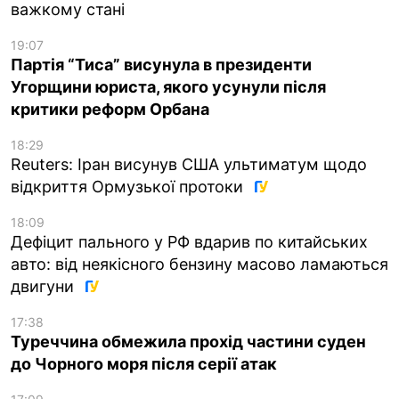
важкому стані
19:07
Партія “Тиса” висунула в президенти
Угорщини юриста, якого усунули після
критики реформ Орбана
18:29
Reuters: Іран висунув США ультиматум щодо
відкриття Ормузької протоки
18:09
Дефіцит пального у РФ вдарив по китайських
авто: від неякісного бензину масово ламаються
двигуни
17:38
Туреччина обмежила прохід частини суден
до Чорного моря після серії атак