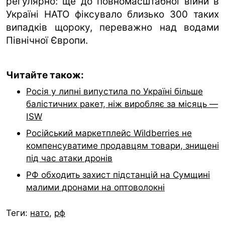
регулярно: ще до повномасштабної війни в
Україні НАТО фіксувало близько 300 таких
випадків щороку, переважно над водами
Північної Європи.
Читайте також:
Росія у липні випустила по Україні більше
балістичних ракет, ніж виробляє за місяць —
ISW
Російський маркетплейс Wildberries не
компенсуватиме продавцям товари, знищені
під час атаки дронів
РФ обходить захист підстанцій на Сумщині
малими дронами на оптоволокні
Теги:
нато
,
рф