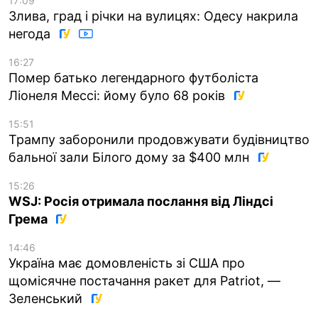
17:09
Злива, град і річки на вулицях: Одесу накрила
негода
16:27
Помер батько легендарного футболіста
Ліонеля Мессі: йому було 68 років
15:51
Трампу заборонили продовжувати будівництво
бальної зали Білого дому за $400 млн
15:26
WSJ: Росія отримала послання від Ліндсі
Грема
14:46
Україна має домовленість зі США про
щомісячне постачання ракет для Patriot, —
Зеленський