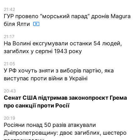
21:42
ГУР провело “морський парад” дронів Magura
біля Ялти
21:17
На Волині ексгумували останки 54 людей,
загиблих у серпні 1943 року
21:05
У РФ хочуть зняти з виборів партію, яка
виступає проти війни в Україні
20:43
Сенат США підтримав законопроєкт Грема
про санкції проти Росії
20:19
Росіяни понад 50 разів атакували
Дніпропетровщину: двоє загиблих, шестеро