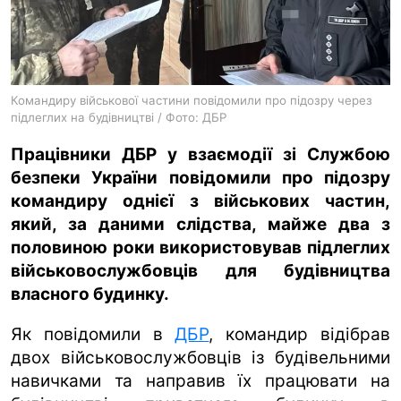
ua
ru
en
Командиру військової частини повідомили про підозру через
підлеглих на будівництві / Фото: ДБР
Працівники ДБР у взаємодії зі Службою
безпеки України повідомили про підозру
командиру однієї з військових частин,
який, за даними слідства, майже два з
половиною роки використовував підлеглих
військовослужбовців для будівництва
власного будинку.
Як повідомили в
ДБР
, командир відібрав
двох військовослужбовців із будівельними
навичками та направив їх працювати на