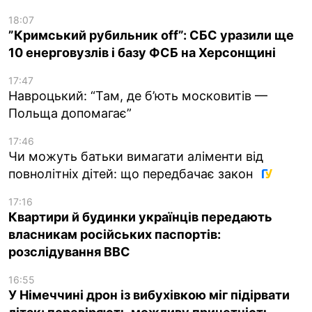
18:07
”Кримський рубильник off”: СБС уразили ще
10 енерговузлів і базу ФСБ на Херсонщині
17:47
Навроцький: “Там, де б’ють московитів —
Польща допомагає”
17:46
Чи можуть батьки вимагати аліменти від
повнолітніх дітей: що передбачає закон
17:16
Квартири й будинки українців передають
власникам російських паспортів:
розслідування BBC
16:55
У Німеччині дрон із вибухівкою міг підірвати