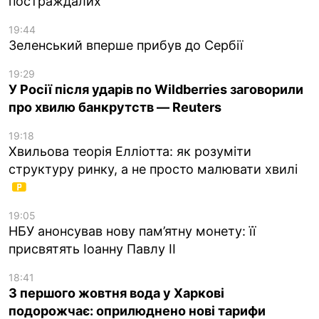
постраждалих
19:44
Зеленський вперше прибув до Сербії
19:29
У Росії після ударів по Wildberries заговорили
про хвилю банкрутств — Reuters
19:18
Хвильова теорія Елліотта: як розуміти
структуру ринку, а не просто малювати хвилі
19:05
НБУ анонсував нову пам’ятну монету: її
присвятять Іоанну Павлу II
18:41
З першого жовтня вода у Харкові
подорожчає: оприлюднено нові тарифи