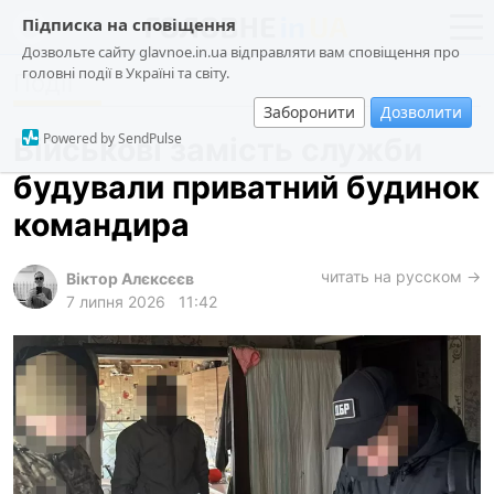
Підписка на сповіщення
Дозвольте сайту glavnoe.in.ua відправляти вам сповіщення про
головні події в Україні та світу.
Події
новини
політика
Заборонити
Дозволити
про проєкт
суспільство
Powered by SendPulse
Військові замість служби
контакти
економіка
будували приватний будинок
події
командира
кримінал
техно
читать на русском →
Віктор Алєксєєв
7 липня 2026
11:42
спорт
лонгріди
харків
архів
gambling