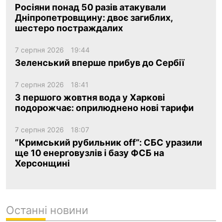
Росіяни понад 50 разів атакували
Дніпропетровщину: двоє загиблих,
шестеро постраждалих
7 серпня 2026
19:44
Зеленський вперше прибув до Сербії
7 серпня 2026
18:41
З першого жовтня вода у Харкові
подорожчає: оприлюднено нові тарифи
7 серпня 2026
18:07
”Кримський рубильник off”: СБС уразили
ще 10 енерговузлів і базу ФСБ на
Херсонщині
Останні новини