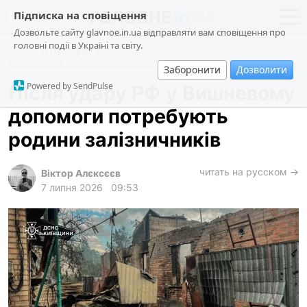
Підписка на сповіщення
Дозвольте сайту glavnoe.in.ua відправляти вам сповіщення про
головні події в Україні та світу.
Суспільство
новини
політика
Заборонити
Дозволити
про проєкт
суспільство
Powered by SendPulse
Після удару РФ у Вишневому
контакти
економіка
допомоги потребують
події
родини залізничників
кримінал
техно
читать на русском →
Віктор Алєксєєв
7 липня 2026
09:53
спорт
лонгріди
харків
архів
gambling