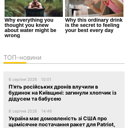
ТОП-новини
8 серпня 2026
10:01
П’ять російських дронів влучили в
будинок на Київщині: загинули хлопчик із
дідусем та бабусею
8 серпня 2026
14:46
Україна має домовленість зі США про
щомісячне постачання ракет для Patriot,