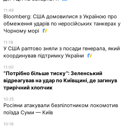
11:49
Bloomberg: США домовилися з Україною про
обмеження ударів по неросійських танкерах у
Чорному морі
11:18
У США раптово зняли з посади генерала, який
координував підтримку України
11:00
“Потрібно більше тиску”: Зеленський
відреагував на удар по Київщині, де загинув
трирічний хлопчик
10:25
Росіяни атакували безпілотником локомотив
поїзда Суми — Київ
10:16