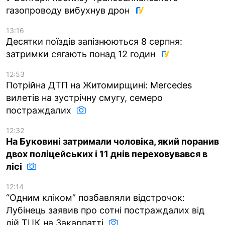
газопроводу вибухнув дрон
13:16
Десятки поїздів запізнюються 8 серпня:
затримки сягають понад 12 годин
12:53
Потрійна ДТП на Житомирщині: Mercedes
вилетів на зустрічну смугу, семеро
постраждалих
12:32
На Буковині затримали чоловіка, який поранив
двох поліцейських і 11 днів переховувався в
лісі
12:14
“Одним кліком” позбавляли відстрочок:
Лубінець заявив про сотні постраждалих від
дій ТЦК на Закарпатті