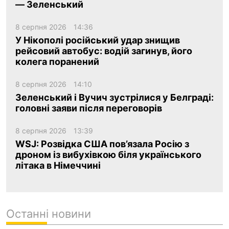
— Зеленський
8 серпня 2026
14:36
У Нікополі російський удар знищив
рейсовий автобус: водій загинув, його
колега поранений
8 серпня 2026
14:10
Зеленський і Вучич зустрілися у Белграді:
головні заяви після переговорів
8 серпня 2026
13:39
WSJ: Розвідка США пов’язала Росію з
дроном із вибухівкою біля українського
літака в Німеччині
Останні новини