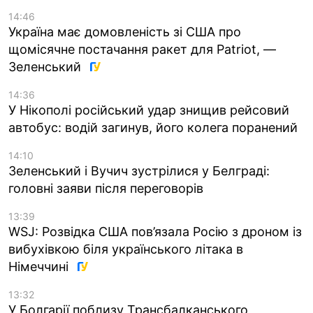
14:46
Україна має домовленість зі США про
щомісячне постачання ракет для Patriot, —
Зеленський
14:36
У Нікополі російський удар знищив рейсовий
автобус: водій загинув, його колега поранений
14:10
Зеленський і Вучич зустрілися у Белграді:
головні заяви після переговорів
13:39
WSJ: Розвідка США пов’язала Росію з дроном із
вибухівкою біля українського літака в
Німеччині
13:32
У Болгарії поблизу Трансбалканського