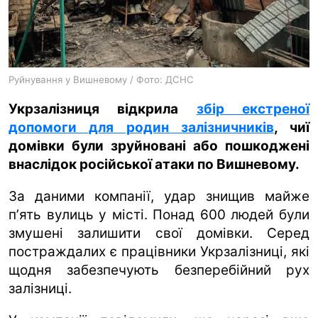
ua
ru
en
Руйнування у Вишневому / Фото: ДСНС
Укрзалізниця відкрила
збір екстреної
допомоги для родин залізничників
, чиї
домівки були зруйновані або пошкоджені
внаслідок російської атаки по Вишневому.
За даними компанії, удар знищив майже
пʼять вулиць у місті. Понад 600 людей були
змушені залишити свої домівки. Серед
постраждалих є працівники Укрзалізниці, які
щодня забезпечують безперебійний рух
залізниці.