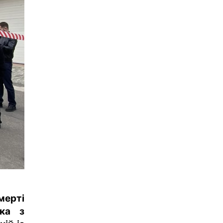
ерті
іка з