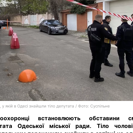
харків
архів
gambling
, у якій в Одесі знайшли тіло депутата / Фото: Суспільне
воохоронці встановлюють обставини см
тата Одеської міської ради. Тіло чолов