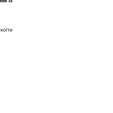
ій із
коїти