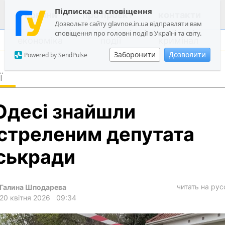
Підписка на сповіщення
новини
про проєкт
контакти
Дозвольте сайту glavnoe.in.ua відправляти вам
сповіщення про головні події в Україні та світу.
економіка
події
кримінал
Заборонити
Дозволити
Powered by SendPulse
ї
політика
Одесі знайшли
суспільство
економіка
стреленим депутата
події
ськради
кримінал
техно
читать на ру
Галина Шподарева
спорт
20 квітня 2026
09:34
лонгріди