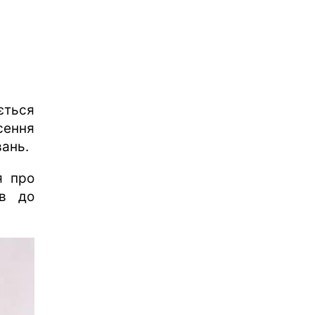
ється
сення
вань.
я про
ив до