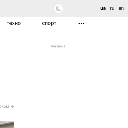
ua
ru
en
техно
спорт
•••
Реклама
сском →