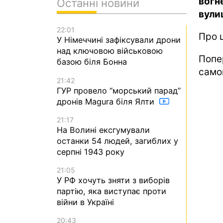
вогн
Останні новини
вули
22:01
Про 
У Німеччині зафіксували дрони
над ключовою військовою
Попе
базою біля Бонна
само
21:42
ГУР провело “морський парад”
дронів Magura біля Ялти
21:17
На Волині ексгумували
останки 54 людей, загиблих у
серпні 1943 року
21:05
У РФ хочуть зняти з виборів
партію, яка виступає проти
війни в Україні
20:43