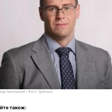
ндр Іваницький / Фото: Думська
йте також: