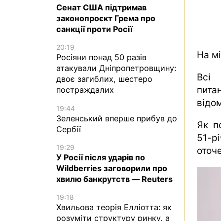
Сенат США підтримав
законопроєкт Грема про
санкції проти Росії
20:19
На мі
Росіяни понад 50 разів
атакували Дніпропетровщину:
Всі 
двоє загиблих, шестеро
пита
постраждалих
відо
19:44
Зеленський вперше прибув до
Як п
Сербії
51-р
19:29
оточ
У Росії після ударів по
Wildberries заговорили про
хвилю банкрутств — Reuters
19:18
Хвильова теорія Елліотта: як
розуміти структуру ринку, а