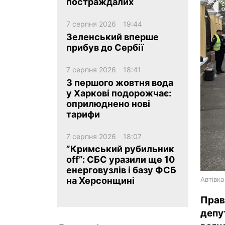
постраждалих
7 серпня 2026
19:44
Зеленський вперше
прибув до Сербії
7 серпня 2026
18:41
ua
ru
en
З першого жовтня вода
у Харкові подорожчає:
оприлюднено нові
тарифи
7 серпня 2026
18:07
”Кримський рубильник
off”: СБС уразили ще 10
енерговузлів і базу ФСБ
Автівка
на Херсонщині
Пра
депу