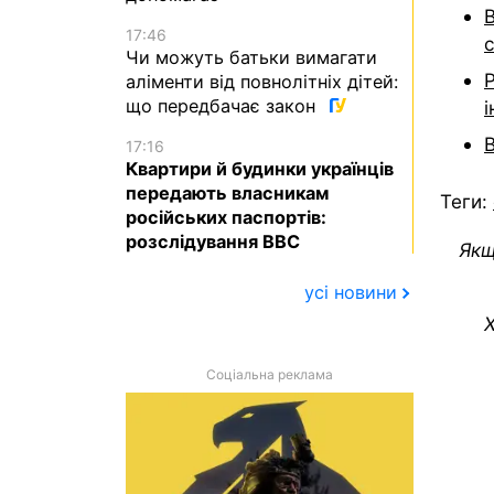
17:46
с
Чи можуть батьки вимагати
аліменти від повнолітніх дітей:
що передбачає закон
і
17:16
Квартири й будинки українців
передають власникам
Теги:
російських паспортів:
розслідування BBC
Якщ
усі новини
Х
Соціальна реклама