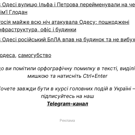
В Одесі вулицю Ільфа і Петрова перейменували на ч
ім’ї Глодан
Росія майже всю ніч атакувала Одесу: пошкоджені
нфраструктура, офіс і будинки
В Одесі російський БпЛА впав на будинок та не вибу
одеса
,
самогубство
о ви помітили орфографічну помилку в тексті, виділіт
мишкою та натисніть Ctrl+Enter
очете завжди бути в курсі головних подій в Україні
підписуйтесь на наш
Telegram-канал
Реклама