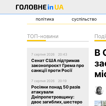
політика
суспільство
ТОП-новини
Поді
новини
В 
про проєкт
7 серпня 2026
20:43
контакти
за
Сенат США підтримав
законопроєкт Грема про
санкції проти Росії
мі
7 серпня 2026
20:19
Росіяни понад 50 разів
атакували
Дніпропетровщину:
двоє загиблих, шестеро