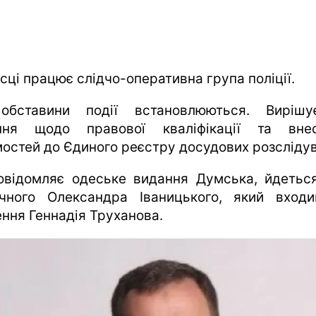
сці працює слідчо-оперативна група поліції.
обставини події встановлюються. Вирішу
ння щодо правової кваліфікації та вне
мостей до Єдиного реєстру досудових розсліду
овідомляє одеське видання Думська, йдетьс
ічного Олександра Іваницького, який вход
ення Геннадія Труханова.