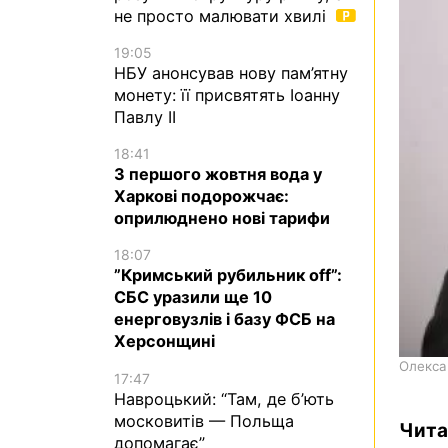
не просто малювати хвилі
19:05
НБУ анонсував нову пам’ятну
монету: її присвятять Іоанну
Павлу II
18:41
З першого жовтня вода у
Харкові подорожчає:
оприлюднено нові тарифи
18:07
”Кримський рубильник off”:
СБС уразили ще 10
енерговузлів і базу ФСБ на
Херсонщині
Олекса
17:47
Навроцький: “Там, де б’ють
московитів — Польща
Чита
допомагає”