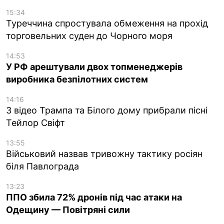
15:34
Туреччина спростувала обмеження на прохід
торговельних суден до Чорного моря
14:53
У РФ арештували двох топменеджерів
виробника безпілотних систем
14:16
З відео Трампа та Білого дому прибрали пісні
Тейлор Свіфт
13:55
Військовий назвав тривожну тактику росіян
біля Павлограда
13:23
ППО збила 72% дронів під час атаки на
Одещину — Повітряні сили