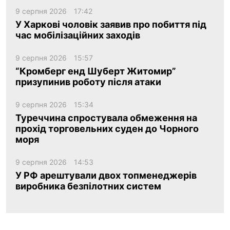
9 серпня 2026
17:42
У Харкові чоловік заявив про побиття під
час мобілізаційних заходів
9 серпня 2026
15:57
“Кромберг енд Шуберт Житомир”
призупинив роботу після атаки
9 серпня 2026
15:34
Туреччина спростувала обмеження на
прохід торговельних суден до Чорного
моря
9 серпня 2026
14:53
У РФ арештували двох топменеджерів
виробника безпілотних систем