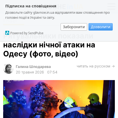
Підписка на сповіщення
Дозвольте сайту glavnoe.in.ua відправляти вам сповіщення про
головні події в Україні та світу.
Події
новини
політика
Заборонити
Дозволити
про проєкт
суспільство
Powered by SendPulse
Рятувальники показали
контакти
економіка
наслідки нічної атаки на
події
Одесу (фото, відео)
кримінал
техно
читать на русском →
Галина Шподарева
20 травня 2026
07:54
спорт
лонгріди
харків
архів
gambling