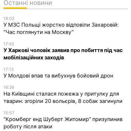
Останні новини
18:02
У МЗС Польщі жорстко відповіли Захаровій:
“Час поглянути на Москву”
17:42
У Харкові чоловік заявив про побиття під час
мобілізаційних заходів
17:13
У Молдові впав та вибухнув бойовий дрон
16:26
На Київщині сталася пожежа у притулку для
тварин: згоріли 20 вольєрів, 8 собак загинули
15:57
“Кромберг енд Шуберт Житомир” призупинив
роботу після атаки