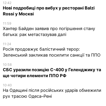
12:42
Нові подробиці про вибух у ресторані Balzi
Rossi у Москві
11:59
Хантер Байден заявив про погіршення стану
батька: рак метастазував далі
11:24
Росія продовжує балістичний терор:
Зеленський закликав посилити санкції та ППО
10:58
СБС уразили позицію С-400 у Геленджику та
ще чотири елементи ППО РФ
10:40
На Одещині після російських ударів обмежили
рух трасою Одеса–Рені