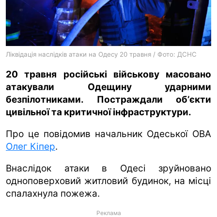
ua
ru
en
Ліквідація наслідків атаки на Одесу 20 травня / Фото: ДСНС
20 травня російські військову масовано
атакували Одещину ударними
безпілотниками. Постраждали обʼєкти
цивільної та критичної інфраструктури.
Про це повідомив начальник Одеської ОВА
Олег Кіпер
.
Внаслідок атаки в Одесі зруйновано
одноповерховий житловий будинок, на місці
спалахнула пожежа.
Реклама