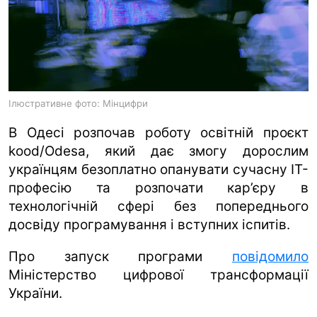
ua
ru
en
Ілюстративне фото: Мінцифри
В Одесі розпочав роботу освітній проєкт
kood/Odesa, який дає змогу дорослим
українцям безоплатно опанувати сучасну ІТ-
професію та розпочати кар’єру в
технологічній сфері без попереднього
досвіду програмування і вступних іспитів.
Про запуск програми
повідомило
Міністерство цифрової трансформації
України.