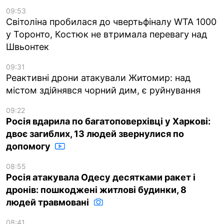
09:53
Світоліна пробилася до чвертьфіналу WTA 1000
у Торонто, Костюк не втримала перевагу над
Швьонтек
09:31
Реактивні дрони атакували Житомир: над
містом здійнявся чорний дим, є руйнування
09:22
Росія вдарила по багатоповерхівці у Харкові:
двоє загиблих, 13 людей звернулися по
допомогу
08:55
Росія атакувала Одесу десятками ракет і
дронів: пошкоджені житлові будинки, 8
людей травмовані
08:41