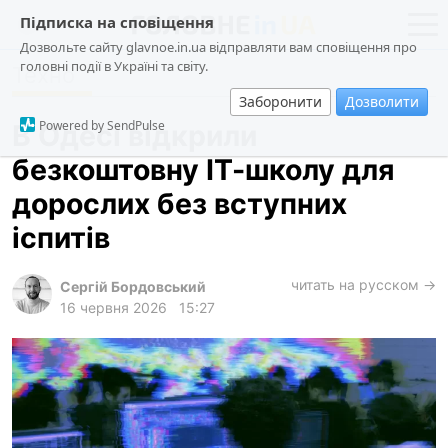
Підписка на сповіщення
Дозвольте сайту glavnoe.in.ua відправляти вам сповіщення про
головні події в Україні та світу.
Техно
новини
політика
Заборонити
Дозволити
про проєкт
суспільство
Powered by SendPulse
В Одесі відкрили
контакти
економіка
безкоштовну ІТ-школу для
події
дорослих без вступних
кримінал
іспитів
техно
читать на русском →
спорт
Сергій Бордовський
16 червня 2026
15:27
лонгріди
харків
архів
gambling