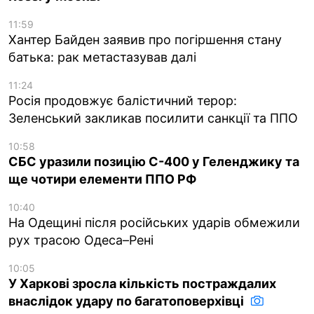
11:59
Хантер Байден заявив про погіршення стану
батька: рак метастазував далі
11:24
Росія продовжує балістичний терор:
Зеленський закликав посилити санкції та ППО
10:58
СБС уразили позицію С-400 у Геленджику та
ще чотири елементи ППО РФ
10:40
На Одещині після російських ударів обмежили
рух трасою Одеса–Рені
10:05
У Харкові зросла кількість постраждалих
внаслідок удару по багатоповерхівці