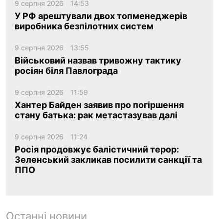
9 серпня 2026
14:53
У РФ арештували двох топменеджерів
виробника безпілотних систем
9 серпня 2026
13:55
Військовий назвав тривожну тактику
росіян біля Павлограда
9 серпня 2026
11:59
Хантер Байден заявив про погіршення
стану батька: рак метастазував далі
9 серпня 2026
11:24
Росія продовжує балістичний терор:
Зеленський закликав посилити санкції та
ППО
Останні новини