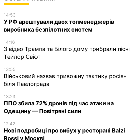
14:53
У РФ арештували двох топменеджерів
виробника безпілотних систем
14:16
З відео Трампа та Білого дому прибрали пісні
Тейлор Свіфт
13:55
Військовий назвав тривожну тактику росіян
біля Павлограда
13:23
ППО збила 72% дронів під час атаки на
Одещину — Повітряні сили
12:42
Нові подробиці про вибух у ресторані Balzi
Rossi у Москві