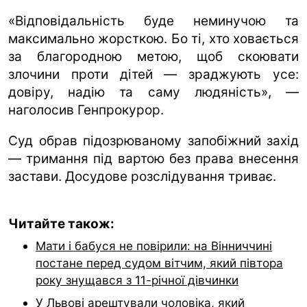
«Відповідальність буде неминучою та
максимально жорсткою. Бо ті, хто ховається
за благородною метою, щоб скоювати
злочини проти дітей — зраджують усе:
довіру, надію та саму людяність», —
наголосив Генпрокурор.
Суд обрав підозрюваному запобіжний захід
— тримання під вартою без права внесення
застави. Досудове розслідування триває.
Читайте також:
Мати і бабуся не повірили: на Вінниччині
постане перед судом вітчим, який півтора
року знущався з 11-річної дівчинки
У Львові арештували чоловіка, який