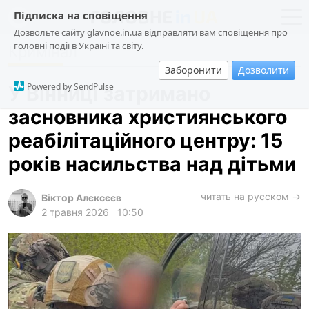
Підписка на сповіщення
Дозвольте сайту glavnoe.in.ua відправляти вам сповіщення про
головні події в Україні та світу.
Кримінал
новини
політика
Заборонити
Дозволити
про проєкт
суспільство
Powered by SendPulse
У Вінниці затримано
контакти
економіка
засновника християнського
події
реабілітаційного центру: 15
кримінал
років насильства над дітьми
техно
читать на русском →
спорт
Віктор Алєксєєв
2 травня 2026
10:50
лонгріди
харків
архів
gambling