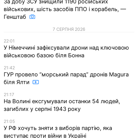
За добу ЗСУ знищили 1190 російських
військових, шість засобів ППО і корабель, —
Генштаб
7 СЕРПНЯ 2026
22:01
У Німеччині зафіксували дрони над ключовою
військовою базою біля Бонна
21:42
ГУР провело “морський парад” дронів Magura
біля Ялти
21:17
На Волині ексгумували останки 54 людей,
загиблих у серпні 1943 року
21:05
У РФ хочуть зняти з виборів партію, яка
виступає проти війни в Україні