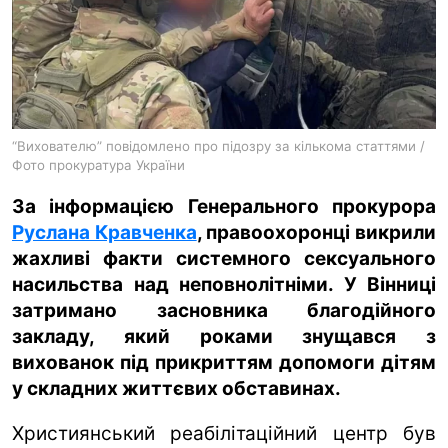
ua
ru
en
“Вихователю” повідомлено про підозру за кількома статтями /
Фото прокуратура України
За інформацією Генерального прокурора
Руслана Кравченка
, правоохоронці викрили
жахливі факти системного сексуального
насильства над неповнолітніми. У Вінниці
затримано засновника благодійного
закладу, який роками знущався з
вихованок під прикриттям допомоги дітям
у складних життєвих обставинах.
Християнський реабілітаційний центр був