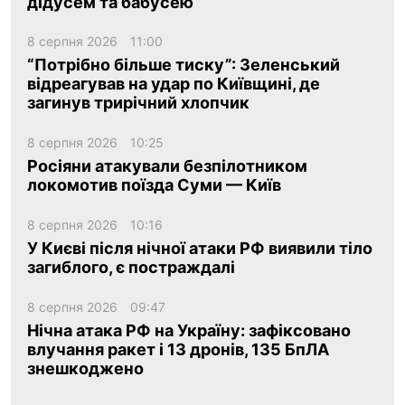
дідусем та бабусею
8 серпня 2026
11:00
“Потрібно більше тиску”: Зеленський
відреагував на удар по Київщині, де
загинув трирічний хлопчик
8 серпня 2026
10:25
Росіяни атакували безпілотником
локомотив поїзда Суми — Київ
8 серпня 2026
10:16
У Києві після нічної атаки РФ виявили тіло
загиблого, є постраждалі
8 серпня 2026
09:47
Нічна атака РФ на Україну: зафіксовано
влучання ракет і 13 дронів, 135 БпЛА
знешкоджено