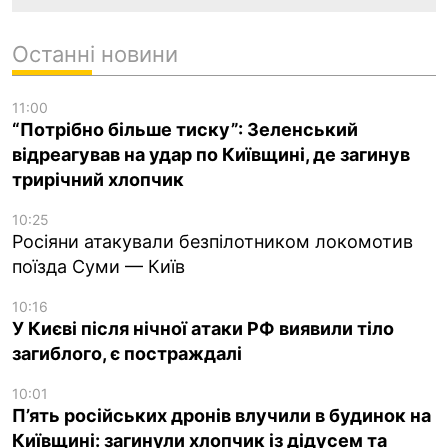
Останні новини
11:00
“Потрібно більше тиску”: Зеленський
відреагував на удар по Київщині, де загинув
трирічний хлопчик
10:25
Росіяни атакували безпілотником локомотив
поїзда Суми — Київ
10:16
У Києві після нічної атаки РФ виявили тіло
загиблого, є постраждалі
10:01
П’ять російських дронів влучили в будинок на
Київщині: загинули хлопчик із дідусем та