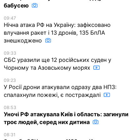
бабусею
09:47
Нічна атака РФ на Україну: зафіксовано
влучання ракет і 13 дронів, 135 БпЛА
знешкоджено
09:33
СБС уразили ще 12 російських суден у
Чорному та Азовському морях
09:23
У Росії дрони атакували одразу два НПЗ:
спалахнули пожежі, є постраждалі
08:53
Уночі РФ атакувала Київ і область: загинули
троє людей, серед них дитина
08:31