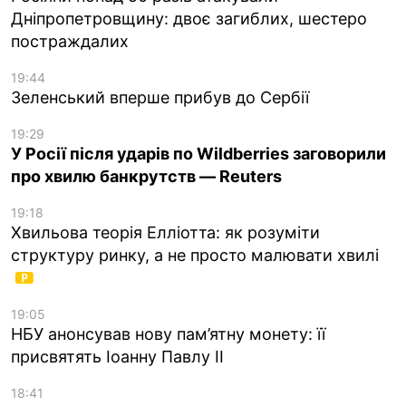
Дніпропетровщину: двоє загиблих, шестеро
постраждалих
19:44
Зеленський вперше прибув до Сербії
19:29
У Росії після ударів по Wildberries заговорили
про хвилю банкрутств — Reuters
19:18
Хвильова теорія Елліотта: як розуміти
структуру ринку, а не просто малювати хвилі
19:05
НБУ анонсував нову пам’ятну монету: її
присвятять Іоанну Павлу II
18:41