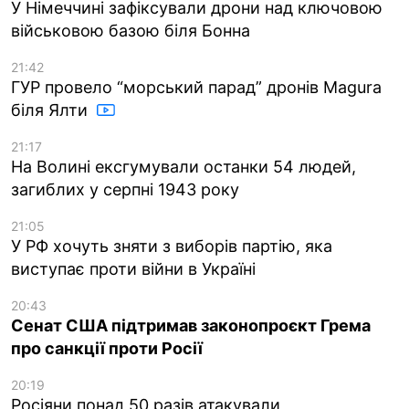
У Німеччині зафіксували дрони над ключовою
військовою базою біля Бонна
21:42
ГУР провело “морський парад” дронів Magura
біля Ялти
21:17
На Волині ексгумували останки 54 людей,
загиблих у серпні 1943 року
21:05
У РФ хочуть зняти з виборів партію, яка
виступає проти війни в Україні
20:43
Сенат США підтримав законопроєкт Грема
про санкції проти Росії
20:19
Росіяни понад 50 разів атакували