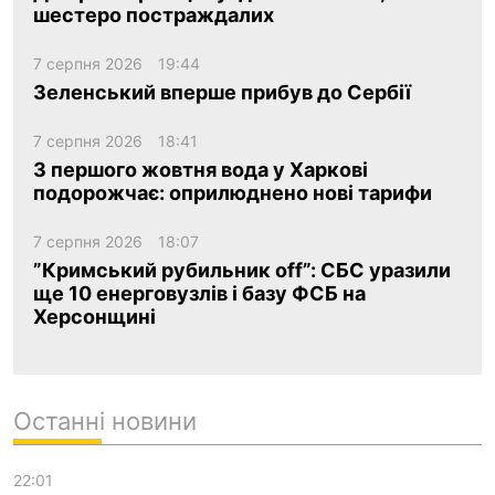
шестеро постраждалих
7 серпня 2026
19:44
Зеленський вперше прибув до Сербії
7 серпня 2026
18:41
З першого жовтня вода у Харкові
подорожчає: оприлюднено нові тарифи
7 серпня 2026
18:07
”Кримський рубильник off”: СБС уразили
ще 10 енерговузлів і базу ФСБ на
Херсонщині
Останні новини
22:01