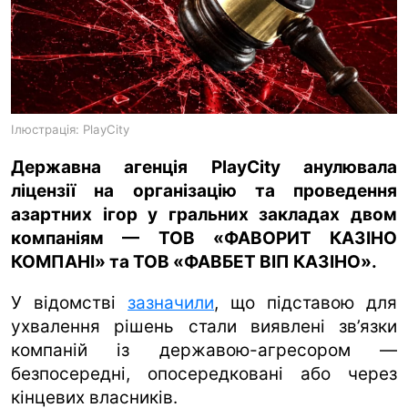
ua
ru
en
Ілюстрація: PlayCity
Державна агенція PlayCity анулювала
ліцензії на організацію та проведення
азартних ігор у гральних закладах двом
компаніям — ТОВ «ФАВОРИТ КАЗІНО
КОМПАНІ» та ТОВ «ФАВБЕТ ВІП КАЗІНО».
У відомстві
зазначили
, що підставою для
ухвалення рішень стали виявлені зв’язки
компаній із державою-агресором —
безпосередні, опосередковані або через
кінцевих власників.