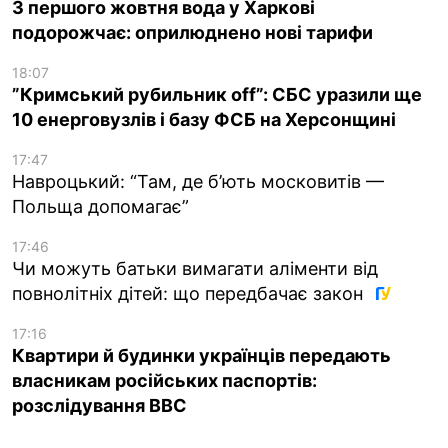
З першого жовтня вода у Харкові
подорожчає: оприлюднено нові тарифи
18:07
”Кримський рубильник off”: СБС уразили ще
10 енерговузлів і базу ФСБ на Херсонщині
17:47
Навроцький: “Там, де б’ють московитів —
Польща допомагає”
17:46
Чи можуть батьки вимагати аліменти від
повнолітніх дітей: що передбачає закон
17:16
Квартири й будинки українців передають
власникам російських паспортів:
розслідування BBC