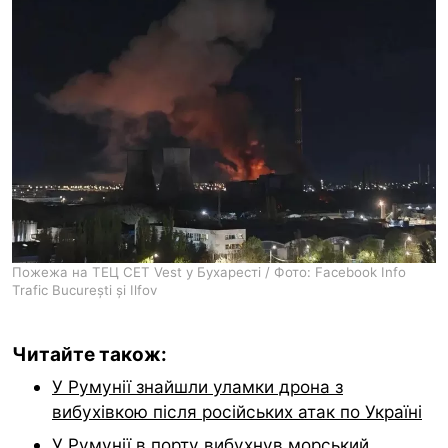
Пожежа на ТЕЦ CET Vest у Бухаресті / Фото: Facebook Info
Trafic București și Ilfov
Читайте також:
У Румунії знайшли уламки дрона з
вибухівкою після російських атак по Україні
У Румунії в порту вибухнув морський