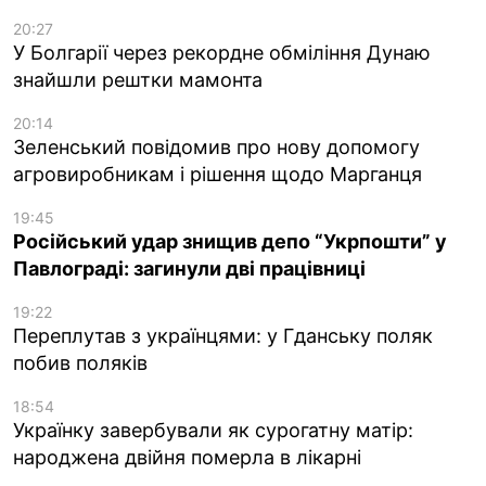
20:27
У Болгарії через рекордне обміління Дунаю
знайшли рештки мамонта
20:14
Зеленський повідомив про нову допомогу
агровиробникам і рішення щодо Марганця
19:45
Російський удар знищив депо “Укрпошти” у
Павлограді: загинули дві працівниці
19:22
Переплутав з українцями: у Гданську поляк
побив поляків
18:54
Українку завербували як сурогатну матір:
народжена двійня померла в лікарні