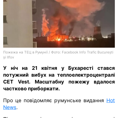
ua
ru
en
Пожежа на ТЕЦ в Румунії / Фото: Facebook Info Trafic București
și Ilfov
У ніч на 21 квітня у Бухаресті стався
потужний вибух на теплоелектроцентралі
CET Vest. Масштабну пожежу вдалося
частково приборкати.
Про це повідомляє румунське видання
Hot
News
.