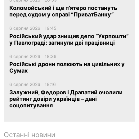
Коломойський і ще п’ятеро постануть
перед судом у справі “ПриватБанку”
6 серпня 2026
19:45
Російський удар знищив депо “Укрпошти”
у Павлограді: загинули дві працівниці
6 серпня 2026
18:36
Російські дрони полюють на цивільних у
Сумах
6 серпня 2026
18:16
Залужний, Федоров і Драпатий очолили
рейтинг довіри українців – дані
соцопитування
Останні новини