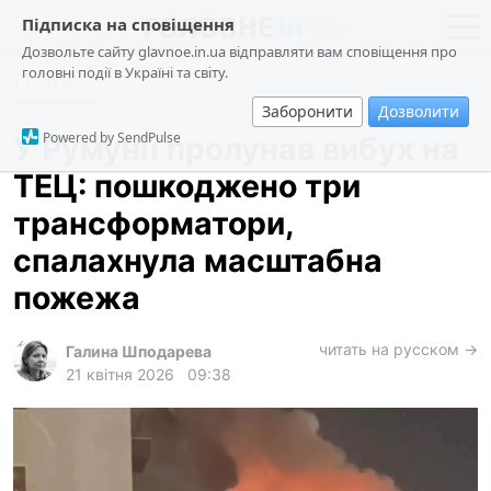
Підписка на сповіщення
Дозвольте сайту glavnoe.in.ua відправляти вам сповіщення про
головні події в Україні та світу.
Події
новини
політика
Заборонити
Дозволити
про проєкт
суспільство
Powered by SendPulse
У Румунії пролунав вибух на
контакти
економіка
ТЕЦ: пошкоджено три
події
трансформатори,
кримінал
спалахнула масштабна
техно
пожежа
спорт
читать на русском →
Галина Шподарева
лонгріди
21 квітня 2026
09:38
харків
архів
gambling