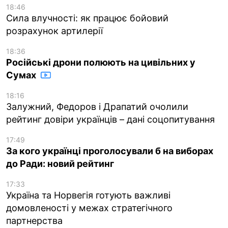
18:46
Сила влучності: як працює бойовий
розрахунок артилерії
18:36
Російські дрони полюють на цивільних у
Сумах
18:16
Залужний, Федоров і Драпатий очолили
рейтинг довіри українців – дані соцопитування
17:49
За кого українці проголосували б на виборах
до Ради: новий рейтинг
17:33
Україна та Норвегія готують важливі
домовленості у межах стратегічного
партнерства