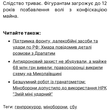
Слідство триває. Фігурантам загрожує до 12
років позбавлення волі з конфіскацією
майна.
Читайте також:
Підтримка фронту, далекобійні засоби та
удари по РФ: Хмара повідомив деталі
розмови з Драпатим
Антидроновий захист не збудували, а майже
68 млн грн вивели: правоохоронці викрили
схему на Миколаївщині
Безшумний робот із гранатометом:
Міноборони допустило до використання НРК
“Змій міні ударний”
Теги:
генпрокурор
,
міноборони
,
сбу