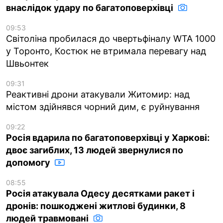
внаслідок удару по багатоповерхівці
09:53
Світоліна пробилася до чвертьфіналу WTA 1000
у Торонто, Костюк не втримала перевагу над
Швьонтек
09:31
Реактивні дрони атакували Житомир: над
містом здійнявся чорний дим, є руйнування
09:22
Росія вдарила по багатоповерхівці у Харкові:
двоє загиблих, 13 людей звернулися по
допомогу
08:55
Росія атакувала Одесу десятками ракет і
дронів: пошкоджені житлові будинки, 8
людей травмовані