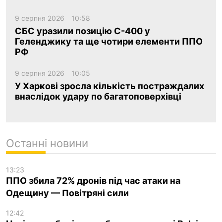
9 серпня 2026
10:58
СБС уразили позицію С-400 у
Геленджику та ще чотири елементи ППО
РФ
9 серпня 2026
10:05
У Харкові зросла кількість постраждалих
внаслідок удару по багатоповерхівці
Останні новини
13:23
ППО збила 72% дронів під час атаки на
Одещину — Повітряні сили
12:42