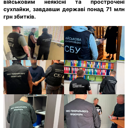
військовим неякісні та прострочені
сухпайки, завдавши державі понад 71 млн
ua
ru
en
грн збитків.