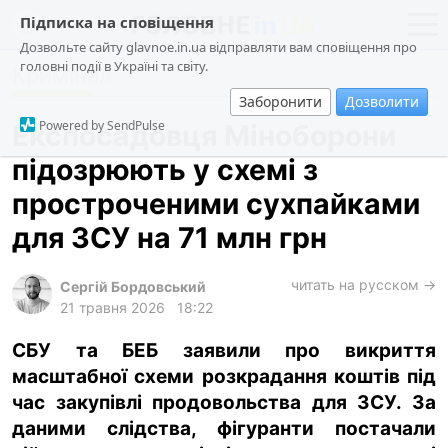
Підписка на сповіщення
Дозвольте сайту glavnoe.in.ua відправляти вам сповіщення про
головні події в Україні та світу.
Кримінал
новини
політика
Заборонити
Дозволити
про проєкт
суспільство
Powered by SendPulse
Експосадовця Міноборони
контакти
економіка
підозрюють у схемі з
події
простроченими сухпайками
кримінал
для ЗСУ на 71 млн грн
техно
читать на русском →
спорт
Сергій Бордовський
21 травня 2026
18:22
лонгріди
СБУ та БЕБ заявили про викриття
харків
масштабної схеми розкрадання коштів під
архів
час закупівлі продовольства для ЗСУ. За
gambling
даними слідства, фігуранти постачали