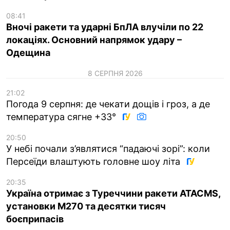
08:41
Вночі ракети та ударні БпЛА влучіли по 22
локаціях. Основний напрямок удару –
Одещина
8 СЕРПНЯ 2026
21:02
Погода 9 серпня: де чекати дощів і гроз, а де
температура сягне +33°
20:50
У небі почали з’являтися “падаючі зорі”: коли
Персеїди влаштують головне шоу літа
20:35
Україна отримає з Туреччини ракети ATACMS,
установки M270 та десятки тисяч
боєприпасів