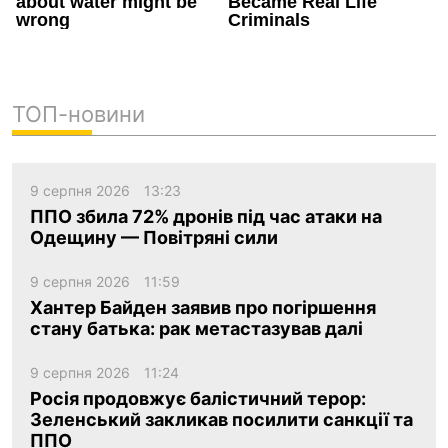
ТОП-новини
9 серпня 2026
13:23
ППО збила 72% дронів під час атаки на
Одещину — Повітряні сили
9 серпня 2026
11:59
Хантер Байден заявив про погіршення
стану батька: рак метастазував далі
9 серпня 2026
11:24
Росія продовжує балістичний терор:
Зеленський закликав посилити санкції та
ППО