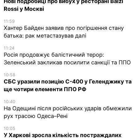
Нові подробиці про вибух у ресторані Balzi
Rossi у Москві
11:59
Хантер Байден заявив про погіршення стану
батька: рак метастазував далі
11:24
Росія продовжує балістичний терор:
Зеленський закликав посилити санкції та ППО
10:58
СБС уразили позицію С-400 у Геленджику та
ще чотири елементи ППО РФ
10:40
На Одещині після російських ударів обмежили
рух трасою Одеса–Рені
10:05
У Харкові зросла кількість постраждалих